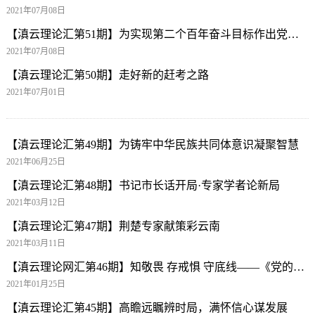
2021年07月08日
【滇云理论汇第51期】为实现第二个百年奋斗目标作出党校贡献
2021年07月08日
【滇云理论汇第50期】走好新的赶考之路
2021年07月01日
【滇云理论汇第49期】为铸牢中华民族共同体意识凝聚智慧
2021年06月25日
【滇云理论汇第48期】书记市长话开局·专家学者论新局
2021年03月12日
【滇云理论汇第47期】荆楚专家献策彩云南
2021年03月11日
【滇云理论网汇第46期】知敬畏 存戒惧 守底线——《党的六项纪律学习丛书》学用体会
2021年01月25日
【滇云理论汇第45期】高瞻远瞩辨时局，满怀信心谋发展