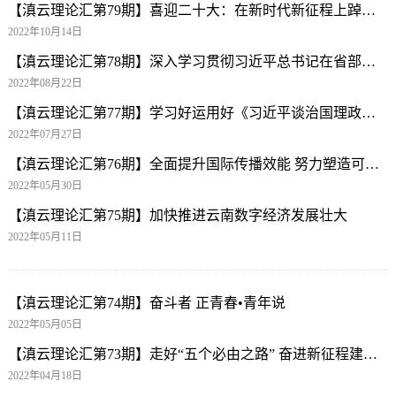
【滇云理论汇第79期】喜迎二十大：在新时代新征程上踔厉奋发
2022年10月14日
【滇云理论汇第78期】深入学习贯彻习近平总书记在省部级主要领导干部专题研讨班上的重要讲话精神
2022年08月22日
【滇云理论汇第77期】学习好运用好《习近平谈治国理政》第四卷
2022年07月27日
【滇云理论汇第76期】全面提升国际传播效能 努力塑造可信可敬可爱的中国形象
2022年05月30日
【滇云理论汇第75期】加快推进云南数字经济发展壮大
2022年05月11日
【滇云理论汇第74期】奋斗者 正青春•青年说
2022年05月05日
【滇云理论汇第73期】走好“五个必由之路” 奋进新征程建功新时代
2022年04月18日