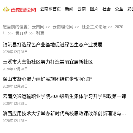
云南网首页
新闻
云南
图片
社会
公益
彩
您当前的位置：
云南网
>>
云南理论网
>>
社会主义论坛
>>
2020
年
>>
第11期
>> 列表
镇沅县打造绿色产业基地促进绿色生态产业发展
2020年12月28日
玉溪市大营街社区努力打造美丽宜居新社区
2020年12月28日
保山市凝心聚力画好民族团结进步“同心圆”
2020年12月28日
云南交通运输职业学院2020级新生集体学习开学思政第一课
2020年12月28日
滇西应用技术大学举办新时代高校思政课改革创新理论与实践学术研讨会
2020年12月28日