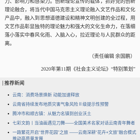
力、影响力和感染力。创新理论宣传的载体，抓好党的创新
理论融合，将当代中国马克思主义理论融入文艺作品和文化
产品中，融入到思想道德建设和精神文明创建的全过程，用
文艺作品彰显独特的理论魅力和强大的文化生命力，在落细
落小落实中春风化雨、入脑入心，拉近理论与人民群众的距
离。
（责任编辑 余国鹏）
2020年第11期《社会主义论坛》“特别策划”
推荐新闻
云南：消费场景焕新 动能加速释放
云南省持续发布地质灾害气象风险Ⅱ级提示性预警
腾冲市和顺古镇：从魅力名镇到创业沃土
七彩文韵丨当油画遇见刀舞——全国美术名家对话云南青年舞者
一路繁花开启“世界花园”之旅 ——云南深耕“花卉+文旅”融合模式
推动高质量发展