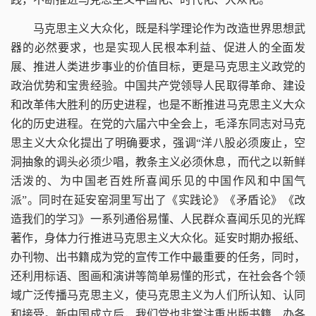
马克思主义大众化，既是科学理论作为改造世界思想武
器的必然要求，也是实现人民根本利益、促进人的全面发
展、推进人类进步事业的价值目标，更是马克思主义政党的
政治优势和宝贵经验。中国共产党领导人民取得革命、建设
和改革伟大胜利的历史进程，也是不断推进马克思主义大众
化的历史进程。在党的六届六中全会上，毛泽东同志对马克
思主义大众化提出了明确要求，强调“洋八股必须废止，空
洞抽象的调头必须少唱，教条主义必须休息，而代之以新鲜
活泼的、为中国老百姓所喜闻乐见的中国作风和中国气
派”。同时在延安窑洞里写出了《实践论》《矛盾论》《改
造我们的学习》一系列通俗易懂、人民群众喜闻乐见的光辉
著作，身体力行推进马克思主义大众化。延安时期办报纸、
办刊物、出书籍成为党的宣传工作中最重要的任务，同时，
还利用标语、图画和演讲等简单易懂的形式，在社会各个领
域广泛传播马克思主义，使马克思主义为人们所认知、认同
和接受。新中国成立后，我们党也非常注重出版书籍、办各