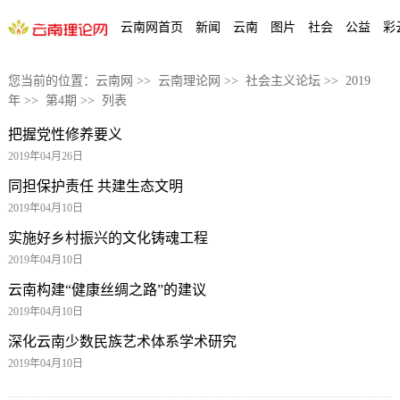
云南网首页
新闻
云南
图片
社会
公益
彩
您当前的位置：
云南网
>>
云南理论网
>>
社会主义论坛
>>
2019
年
>>
第4期
>> 列表
把握党性修养要义
2019年04月26日
同担保护责任 共建生态文明
2019年04月10日
实施好乡村振兴的文化铸魂工程
2019年04月10日
云南构建“健康丝绸之路”的建议
2019年04月10日
深化云南少数民族艺术体系学术研究
2019年04月10日