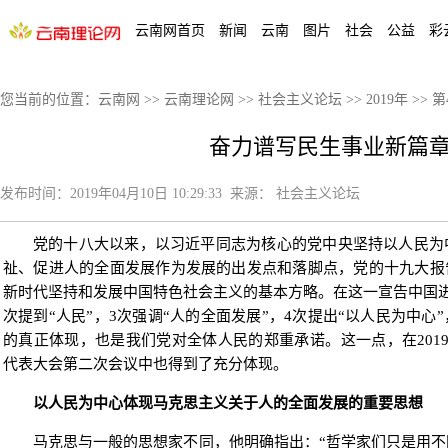
云南网首页
新闻
云南
图片
社会
公益
彩
您当前的位置：
云南网
>>
云南理论网
>>
社会主义论坛
>>
2019年
>>
第
奋力谱写民生事业新篇
发布时间：
2019年04月10日 10:29:33
来源：
社会主义论坛
党的十八大以来，以习近平同志为核心的党中央坚持以人民为
祉、促进人的全面发展作为发展的出发点和落脚点，党的十九大报
新时代坚持和发展中国特色社会主义的基本方略。在这一宣告中国进
次提到“人民”，3次强调“人的全面发展”，4次提出“以人民为中
的真正体现，也是我们党对全体人民的郑重承诺。这一点，在201
代表大会第二次会议中也得到了充分体现。
以人民为中心体现马克思主义关于人的全面发展的重要思想
马克思与一般的思想家不同，他明确指出：“哲学家们只是用