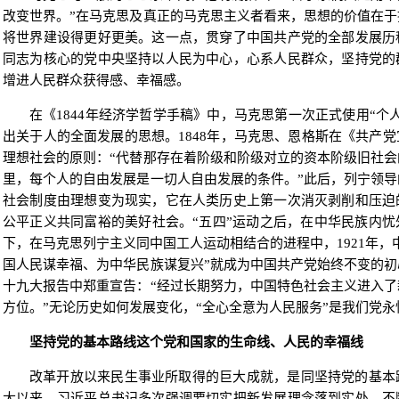
改变世界。”在马克思及真正的马克思主义者看来，思想的价值在
将世界建设得更好更美。这一点，贯穿了中国共产党的全部发展历
同志为核心的党中央坚持以人民为中心，心系人民群众，坚持党的
增进人民群众获得感、幸福感。
在《1844年经济学哲学手稿》中，马克思第一次正式使用“个
出关于人的全面发展的思想。1848年，马克思、恩格斯在《共产
理想社会的原则：“代替那存在着阶级和阶级对立的资本阶级旧社
里，每个人的自由发展是一切人自由发展的条件。”此后，列宁领
社会制度由理想变为现实，它在人类历史上第一次消灭剥削和压迫
公平正义共同富裕的美好社会。“五四”运动之后，在中华民族内
下，在马克思列宁主义同中国工人运动相结合的进程中，1921年，
国人民谋幸福、为中华民族谋复兴”就成为中国共产党始终不变的
十九大报告中郑重宣告：“经过长期努力，中国特色社会主义进入
方位。”无论历史如何发展变化，“全心全意为人民服务”是我们党
坚持党的基本路线这个党和国家的生命线、人民的幸福线
改革开放以来民生事业所取得的巨大成就，是同坚持党的基本
大以来，习近平总书记多次强调要切实把新发展理念落到实处，不