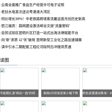
·
云南全面推广食品生产经营许可电子证照
·
老挝水电首次送达粤港澳大湾区
·
同比增长38%！中老铁路跨境客流暑运首月创历史新高
·
怒江福贡：路网建设激活峡谷文旅“流量密码”
·
自贸试验区昆明片区打造一站式出海法律赋能平台
·
向“新”求质 以“优”破局 昆明新型工业化之路加速铺展
·
滇中引水二期配套工程红河段阿白冲隧洞贯通
读图
华能糯扎渡“两站一园”的绿色实践
美国6月贸易逆差小幅下降