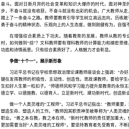
奋斗。面对日新月异的社会变革和知识大爆炸的时代，面对神圣
步，不奋斗就没有收获，不奋斗就没有出彩的机会。广大教师从走
踏上了一条奋斗之路。教师要教育引导学生树立高远志向，历练敢
勇于奋斗的精神状态、乐观向上的人生态度，做到刚健有为，自强
在增强综合素质上下功夫。随着教育的发展，教师从教的专业
时，如何做到“综”？文科教师要有理科教师的计算能力和缜密思
功底和诗情画意。只有综合素质好了，人格魅力才会彰显。
争做“十个一”，展示新形象
习近平总书记在学校思想政治理论课教师座谈会上强调：“办
键在发挥教师的积极性、主动性、创造性。思政课教师，要给学生
生扣好人生第一粒扣子。”师德师风和学习能力提升是教育的永恒
德立学、以德施教、以德育人，立足新时代、建功新时代，创造新
做一个人类灵魂的“工程师”。习近平总书记指出：“教师重要
塑造生命、塑造人的工作。”教师因其职责神圣被尊称为“人类灵魂
职业。“善之本在教，教之本在师。”新时代教师的责任更加重大
更加需要当好“人类灵魂的工程师”。要坚持教育者先受教育，不