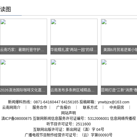
读图
云南巧家：暑期托管守护孩子快乐假期
华能糯扎渡“两站一园”的绿色实践
美国6月贸易逆差小
2026滇池国际咖啡文化嘉年华怎么去？最全交通攻略戳进来→
云南发布多条跨区域精品自驾线路
新闻爆料热线：0871-64160447 64156165 投稿邮箱：ynwbjzx@163.com
云南网简介
｜ 服务合作 ｜
广告报价
｜
联系方式
｜
中央厨房
｜
网站声明
滇ICP备08000875 互联网新闻信息服务许可证编号：5312006001 信息网络传播视
听节目许可证号：2511600
互联网出版许可证：新出网证（滇）字 04号
广播电视节目制作经营许可证号：（云）字第00093号