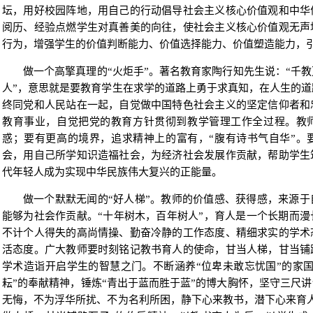
坛，用好校园阵地，用自己的行动倡导社会主义核心价值观和中华
阅历、经验点燃学生对真善美的向往，使社会主义核心价值观无声
行为，增强学生的价值判断能力、价值选择能力、价值塑造能力，
做一个高擎真理的“火炬手”。著名教育家陶行知先生说：“千
人”，意思就是要教育学生在求学的道路上勇于求真知，在人生的
终同党和人民站在一起，自觉做中国特色社会主义的坚定信仰者和
教育事业，自觉把党的教育方针贯彻到教学管理工作全过程。教
惑；要有更高的境界，追求精神上的富有，“腹有诗书气自华”。
会，用自己所学知识造福社会，为经济社会发展作贡献，帮助学生
代年轻人成为实现中华民族伟大复兴的正能量。
做一个默默无闻的“好人梯”。教师的价值感、获得感，来源
能够为社会作贡献。“十年树木，百年树人”，育人是一个长期而
不计个人得失的高尚情操、勤奋冷静的工作态度、精细求实的学术
活态度。广大教师要时刻铭记教书育人的使命，甘当人梯，甘当铺
学术造诣开启学生的智慧之门。不断涵养“位卑未敢忘忧国”的家
耘”的奉献精神，锤炼“青出于蓝而胜于蓝”的博大胸怀，坚守三尺
无悔，不为浮华所扰、不为名利所困，静下心来教书，潜下心来育