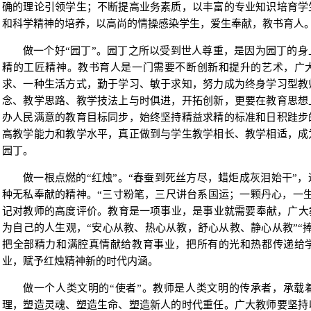
确的理论引领学生；不断提高业务素质，以丰富的专业知识培育学
和科学精神的培养，以高尚的情操感染学生，爱生奉献，教书育人
做一个好“园丁”。园丁之所以受到世人尊重，是因为园丁的
精的工匠精神。教书育人是一门需要不断创新和提升的艺术，广
求、一种生活方式，勤于学习、敏于求知，努力成为终身学习型教
念、教学思路、教学技法上与时俱进，开拓创新，更要在教育思想
办人民满意的教育目标同步，始终坚持精益求精的标准和日积跬步
高教学能力和教学水平，真正做到与学生教学相长、教学相适，成
园丁。
做一根点燃的“红烛”。“春蚕到死丝方尽，蜡炬成灰泪始干”
种无私奉献的精神。“三寸粉笔，三尺讲台系国运；一颗丹心，一
记对教师的高度评价。教育是一项事业，是事业就需要奉献，广大
为自己的人生观，“安心从教、热心从教，舒心从教、静心从教”“
把全部精力和满腔真情献给教育事业，把所有的光和热都传递给
业，赋予红烛精神新的时代内涵。
做一个人类文明的“使者”。教师是人类文明的传承者，承载
理，塑造灵魂、塑造生命、塑造新人的时代重任。广大教师要坚持