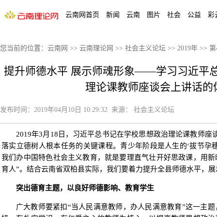
云南网首页
新闻
云南
图片
社会
公益
彩
您当前的位置：
云南网
>>
云南理论网
>>
社会主义论坛
>>
2019年
>>
第
提升师德水平 展示师魂形象——学习习近平
理论课教师座谈会上讲话的
发布时间：
2019年04月10日 10:29:32
来源：
社会主义论坛
2019年3月18日，习近平总书记在学校思想政治理论课教师
落实立德树人根本任务的关键课程。青少年阶段是人生的‘拔节孕
我们办中国特色社会主义教育，就是要理直气壮开好思政课，用新
育人”。结合云南省双柏县实际，我们要着力提升全县师德水平，展
突出德育主题，以良好师德影响、教育学生
广大教师要紧扣“当人民满意教师，办人民满意教育”这一主