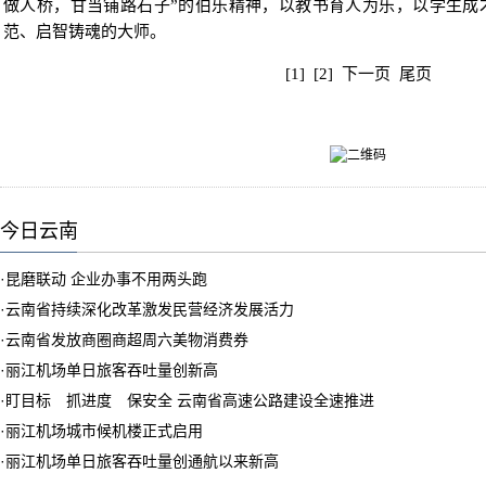
做人桥，甘当铺路石子”的伯乐精神，以教书育人为乐，以学生成
范、启智铸魂的大师。
[1]
[2]
下一页
尾页
今日云南
·
昆磨联动 企业办事不用两头跑
·
云南省持续深化改革激发民营经济发展活力
·
云南省发放商圈商超周六美物消费券
·
丽江机场单日旅客吞吐量创新高
·
盯目标 抓进度 保安全 云南省高速公路建设全速推进
·
丽江机场城市候机楼正式启用
·
丽江机场单日旅客吞吐量创通航以来新高