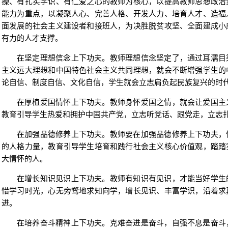
操、有扎实学识、有仁爱之心的教师为核心，以提高教师思想政治
能力为重点，以凝聚人心、完善人格、开发人力、培育人才、造福
面发展的社会主义建设者和接班人，为决胜脱贫攻坚、全面建成小
有力的人才支撑。
在坚定理想信念上下功夫。教师理想信念坚定了，通过耳濡目
主义远大理想和中国特色社会主义共同理想，就会不断增强学生的
论自信、制度自信、文化自信，学生就会立志肩负起民族复兴的时
在厚植爱国情怀上下功夫。教师身怀爱国之情，就会让爱国主
教育引导学生热爱和拥护中国共产党，立志听党话、跟党走，立志
在加强品德修养上下功夫。教师要在加强品德修养上下功夫，
的人格力量，教育引导学生培育和践行社会主义核心价值观，踏踏
大情怀的人。
在增长知识见识上下功夫。教师有知识有见识，才能当好学生
惜学习时光，心无旁骛地求知向学，增长见识、丰富学识，沿着求
进。
在培养奋斗精神上下功夫。克难奋进是奋斗，自强不息是奋斗