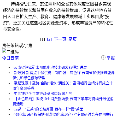
持续推动迪庆、怒江两州和全省其他深度贫困县乡实现
经济的持续增长和贫困户收入的持续增加，促进这些地方贫
困人口在扩大生产、教育、健康等发展领域上实现自我“投
资”，更加关注这些地区资源变资本、形成丰富资产的转化性
与安全性。
[1]
[2]
下一页
尾页
责任编辑:
苏宇箫
今日云南
举报
·
云南省钙钛矿太阳能电池技术研发取得新进展
·
新数据 新看点｜保供稳 韧性强 底色绿 云南省加快推进能源
保供和绿色低碳转型
·
潮起珠源十载路 金融“活水”润雄关！富滇银行曲靖分行成立十
周年金融答卷
·
中老铁路今年冷链蔬菜出口超10万吨
·
【金色热线】围绕10个消费新场景 云南下半年将持续开展促消
费活动
·
Ta说｜“云茶”的长坡厚雪 藏在一杯“慢”茶里
·
“强化知识产权保护·赋能绿色家居产业”专题研讨会在昆明举行