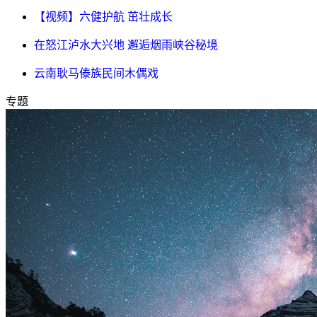
【视频】六健护航 茁壮成长
在怒江泸水大兴地 邂逅烟雨峡谷秘境
云南耿马傣族民间木偶戏
专题