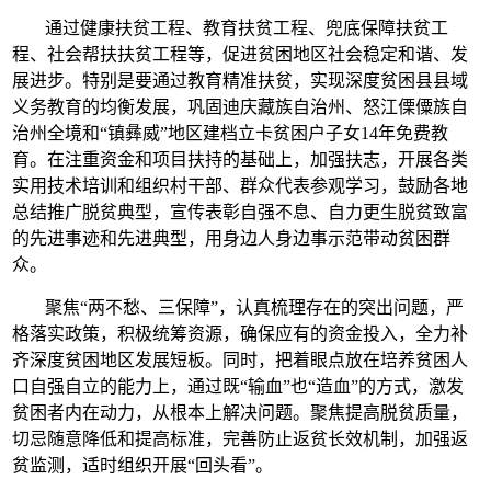
通过健康扶贫工程、教育扶贫工程、兜底保障扶贫工
程、社会帮扶扶贫工程等，促进贫困地区社会稳定和谐、发
展进步。特别是要通过教育精准扶贫，实现深度贫困县县域
义务教育的均衡发展，巩固迪庆藏族自治州、怒江傈僳族自
治州全境和“镇彝威”地区建档立卡贫困户子女14年免费教
育。在注重资金和项目扶持的基础上，加强扶志，开展各类
实用技术培训和组织村干部、群众代表参观学习，鼓励各地
总结推广脱贫典型，宣传表彰自强不息、自力更生脱贫致富
的先进事迹和先进典型，用身边人身边事示范带动贫困群
众。
聚焦“两不愁、三保障”，认真梳理存在的突出问题，严
格落实政策，积极统筹资源，确保应有的资金投入，全力补
齐深度贫困地区发展短板。同时，把着眼点放在培养贫困人
口自强自立的能力上，通过既“输血”也“造血”的方式，激发
贫困者内在动力，从根本上解决问题。聚焦提高脱贫质量，
切忌随意降低和提高标准，完善防止返贫长效机制，加强返
贫监测，适时组织开展“回头看”。