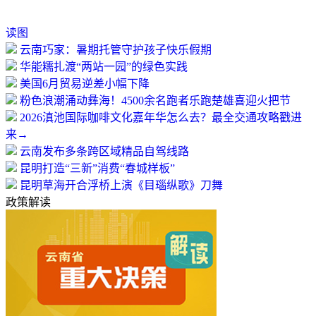
读图
云南巧家：暑期托管守护孩子快乐假期
华能糯扎渡“两站一园”的绿色实践
美国6月贸易逆差小幅下降
粉色浪潮涌动彝海！4500余名跑者乐跑楚雄喜迎火把节
2026滇池国际咖啡文化嘉年华怎么去？最全交通攻略戳进
来→
云南发布多条跨区域精品自驾线路
昆明打造“三新”消费“春城样板”
昆明草海开合浮桥上演《目瑙纵歌》刀舞
政策解读