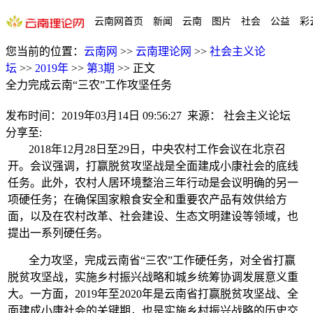
云南网首页
新闻
云南
图片
社会
公益
彩
您当前的位置：
云南网
>>
云南理论网
>>
社会主义论
坛
>>
2019年
>>
第3期
>>
正文
全力完成云南“三农”工作攻坚任务
发布时间：
2019年03月14日 09:56:27
来源：
社会主义论坛
分享至:
2018年12月28日至29日，中央农村工作会议在北京召
开。会议强调，打赢脱贫攻坚战是全面建成小康社会的底线
任务。此外，农村人居环境整治三年行动是会议明确的另一
项硬任务；在确保国家粮食安全和重要农产品有效供给方
面，以及在农村改革、社会建设、生态文明建设等领域，也
提出一系列硬任务。
全力攻坚，完成云南省“三农”工作硬任务，对全省打赢
脱贫攻坚战，实施乡村振兴战略和城乡统筹协调发展意义重
大。一方面，2019年至2020年是云南省打赢脱贫攻坚战、全
面建成小康社会的关键期，也是实施乡村振兴战略的历史交