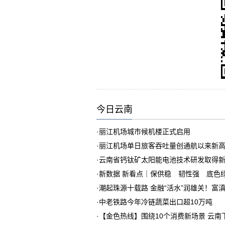
今日云南
·
丽江机场城市候机楼正式启用
·
丽江机场单日旅客吞吐量创通航以来新
·
云南省钙钛矿太阳能电池技术研发取得
·
新数据 新看点｜保供稳 韧性强 底色
·
潮起珠源十载路 金融“活水”润雄关！富
·
中老铁路今年冷链蔬菜出口超10万吨
·
【金色热线】围绕10个消费新场景 云