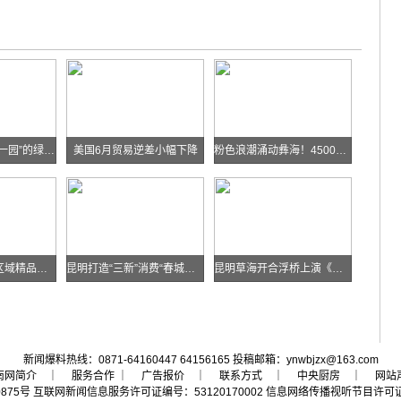
华能糯扎渡“两站一园”的绿色实践
美国6月贸易逆差小幅下降
粉色浪潮涌动彝海！4500余名跑者乐跑楚雄喜迎火把节
云南发布多条跨区域精品自驾线路
昆明打造“三新”消费“春城样板”
昆明草海开合浮桥上演《目瑙纵歌》刀舞
新闻爆料热线：0871-64160447 64156165 投稿邮箱：ynwbjzx@163.com
南网简介
｜ 服务合作 ｜
广告报价
｜
联系方式
｜
中央厨房
｜
网站
0875号
互联网新闻信息服务许可证编号：53120170002
信息网络传播视听节目许可证号