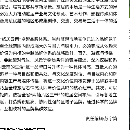
，让旅居者能够突破时空限制，在虚实交融的互动中深度感知
路径，培育主客共享新场景。旅居的本质是一种生活方式的异
必须大力推动旅居产业与文化创意、艺术创作、影视传媒和体
源禀赋优越的地区形成集创作、交流、交易与生活于一体的活
旅居云南”卓越品牌体系。当前旅游市场竞争已进入品牌竞争
至全球范围内形成强大的号召力与吸引力，必须完成从依赖天
价值为内核的卓越品牌体系的战略跃升。首先，凝练与传播
张。要超越对气候、风景等物质条件的表层描述，深入挖掘和系
叫云南的生活”这一品牌口号升华为一种具体可感、直抵人心的
追寻一种与自然和谐共处、与文化深度对话、与自我内心和解
内容生产与媒体传播，将这一文化价值内核贯穿于品牌叙事和
乃至全球旅居者情感认同与价值共鸣的核心纽带。其次，可以
矩阵。依据全省“两轴六区三带”的旅居空间布局，引导各地立
赋，打造辨识度高、协同性强的区域子品牌，通过科学的品牌
、互相映衬的品牌集群效应。
责任编辑:
苏宇箫