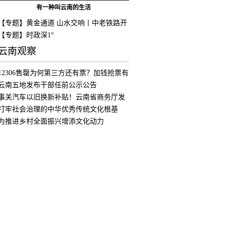
有一种叫云南的生活
【专题】黄金通道 山水交响丨中老铁路开
通
【专题】时政深1°
云南观察
12306售罄为何第三方还有票？加钱抢票有
用
云南五地发布干部任前公示公告
事关汽车以旧换新补贴！云南省商务厅发
布公
打牢社会治理的中华优秀传统文化根基
为推进乡村全面振兴增添文化动力