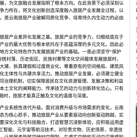
展，为文旅融合发展指明了根本方向。在此背景下必须深刻认
争力所在，将文化创新创造深度融入旅居产业发展全过程，以
，是云南旅居产业破解同质化竞争、培育持久内生动力的必由
居产业差异化发展之基。旅居产业的竞争力，归根结底在于
产业的最大优势与根本依托在于底蕴深厚的多元文化。因此必
地方文化特色作为发展旅居产业的基础。一是必须坚守“保护
传统村落、历史街区、民族村寨等文化空间载体发展旅居时，
大建、拆真建假和过度商业化，尊重原有的空间格局、建筑风
化主体性与共建共享活力。推动旅居产业发展，必须建立健全
协同治理机制，切实保障居民在文化资源管理、发展决策和利益
本土文化的阐释能力、传承技艺的动力与创新转化信心。只有
交融时，旅居才能真正触及文化的温度与深度。
业系统性迭代升级。面对消费升级与市场需求的变化，云南
态为核心抓手，推动旅居产业从要素驱动向创新驱动跨越，实
要深化文化与科技融合，打造智慧沉浸新体验，应积极运用虚
人工智能、元宇宙等前沿技术，对珍贵文物、历史场景、非遗技