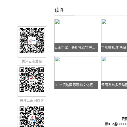
读图
云南巧家：暑期托管守护孩子快乐假期
关注云南发布
2026滇池国际咖啡文化嘉年华怎么去？最全交通攻略戳进来→
关注云南网微信
云
滇ICP备0800