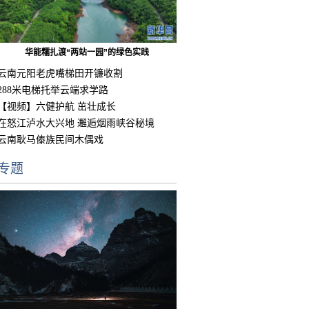
华能糯扎渡“两站一园”的绿色实践
云南元阳老虎嘴梯田开镰收割
288米电梯托举云端求学路
【视频】六健护航 茁壮成长
在怒江泸水大兴地 邂逅烟雨峡谷秘境
云南耿马傣族民间木偶戏
专题