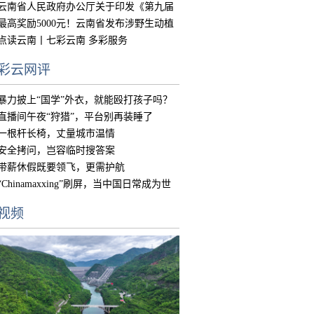
的实
云南省人民政府办公厅关于印发《第九届
中国
最高奖励5000元！云南省发布涉野生动植
物违
点读云南丨七彩云南 多彩服务
彩云网评
暴力披上“国学”外衣，就能殴打孩子吗？
直播间午夜“狩猎”，平台别再装睡了
一根杆长椅，丈量城市温情
安全拷问，岂容临时搜答案
带薪休假既要领飞，更需护航
“Chinamaxxing”刷屏，当中国日常成为世
界
视频