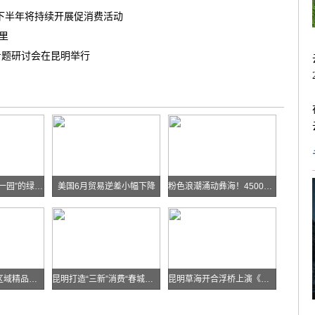
南下半年将持续开展促消费活动
茶里
专题研讨会在昆明举行
华能糯扎渡“两站一园”的绿色实践
美国6月贸易逆差小幅下降
粉色浪潮涌动彝海！4500余名跑者乐跑楚雄喜迎火把节
云南发布多条跨区域精品自驾线路
昆明打造“三新”消费“春城样板”
昆明草海开合浮桥上演《目瑙纵歌》刀舞