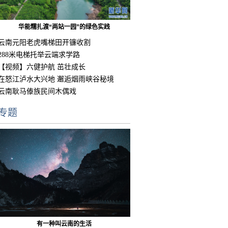
华能糯扎渡“两站一园”的绿色实践
云南元阳老虎嘴梯田开镰收割
288米电梯托举云端求学路
【视频】六健护航 茁壮成长
在怒江泸水大兴地 邂逅烟雨峡谷秘境
云南耿马傣族民间木偶戏
专题
有一种叫云南的生活