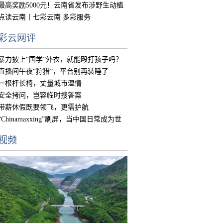
中国
最高奖励5000元！云南省发布涉野生动植
物违
点读云南丨七彩云南 多彩服务
彩云网评
暴力披上“国学”外衣，就能殴打孩子吗？
直播间午夜“狩猎”，平台别再装睡了
一根杆长椅，丈量城市温情
安全拷问，岂容临时搜答案
带薪休假既要领飞，更需护航
“Chinamaxxing”刷屏，当中国日常成为世
界
视频