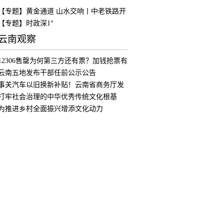
【专题】黄金通道 山水交响丨中老铁路开
通
【专题】时政深1°
云南观察
12306售罄为何第三方还有票？加钱抢票有
用
云南五地发布干部任前公示公告
事关汽车以旧换新补贴！云南省商务厅发
布公
打牢社会治理的中华优秀传统文化根基
为推进乡村全面振兴增添文化动力