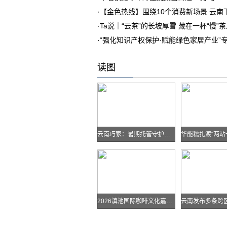
·
【金色热线】围绕10个消费新场景 云
·
Ta说｜“云茶”的长坡厚雪 藏在一杯“慢”
·
“强化知识产权保护·赋能绿色家居产业”
读图
云南巧家：暑期托管守护孩子快乐假期
2026滇池国际咖啡文化嘉年华怎么去？最全交通攻略戳进来→