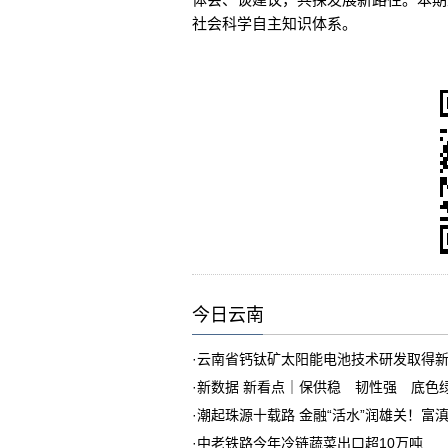
体会、谈建议，共探发展新路径。本期
社会科学自主知识体系。
今日云南
·
云南省钙钛矿太阳能电池技术研发取得
·
新数据 新看点｜保供稳 韧性强 底色
·
潮起珠源十载路 金融“活水”润雄关！富
·
中老铁路今年冷链蔬菜出口超10万吨