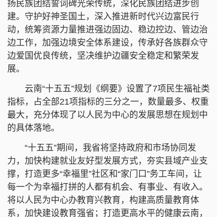
扬民族团结誓词碑光荣传统，深化民族团结进步创
建。守护好神圣国土，深入推进新时代兴边富民行
动，统筹资源力量推进强边固边、稳边控边、管边治
边工作，加强边境安全体系建设，传承好各族群众守
边爱国优良传统，坚决维护边疆安全稳定和繁荣发
展。
云南“十五五”规划《纲要》设置了7项民生福祉类
指标，占全部21项指标的三分之一，数量最多、权重
最大，充分体现了以人民为中心的发展思想在规划中
的具体落地。
“十五五”期间，我省将坚持政府和市场协同发
力，加快构建就业友好型发展方式，夯实县域产业支
撑，打造更多“幸福里”社区和“家门口”务工车间，让
每一个为幸福打拼的人都有机会、有事业、有收入。
将以人民为中心办教育兴教育，构建高质量教育体
系，加快建设教育强省；打造更高水平的健康云南，