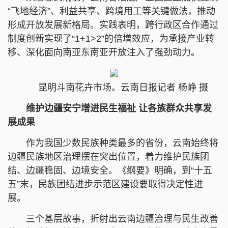
“飞地经济”、利益共享、跨境用工等关键做法，推动
形成开放发展新格局。实践表明，跨行政区合作通过
制度创新实现了“1+1>2”的倍增效应，为承接产业转
移、深化面向南亚东南亚开放注入了强劲动力。
昆明斗南花卉市场。云南日报记者 杨峥 摄
维护边疆安宁增进民生福祉 让各族群众共享发
展成果
作为我国少数民族种类最多的省份，云南始终将
边疆民族地区治理摆在突出位置，着力维护民族团
结、边疆稳固、边境安全。《纲要》明确，到“十五
五”末，民族团结进步示范区建设要取得决定性进
展。
三个基层故事，折射出云南边疆治理与民生改善