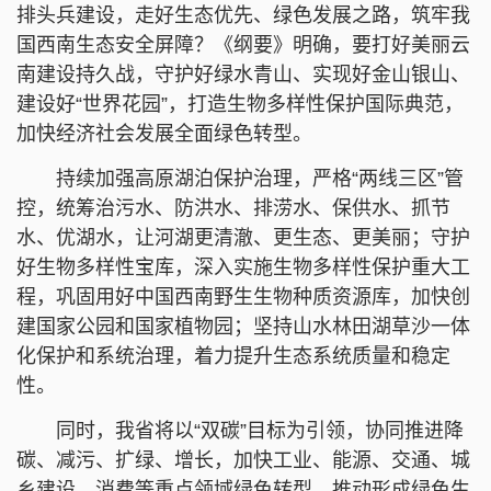
排头兵建设，走好生态优先、绿色发展之路，筑牢我
国西南生态安全屏障？《纲要》明确，要打好美丽云
南建设持久战，守护好绿水青山、实现好金山银山、
建设好“世界花园”，打造生物多样性保护国际典范，
加快经济社会发展全面绿色转型。
持续加强高原湖泊保护治理，严格“两线三区”管
控，统筹治污水、防洪水、排涝水、保供水、抓节
水、优湖水，让河湖更清澈、更生态、更美丽；守护
好生物多样性宝库，深入实施生物多样性保护重大工
程，巩固用好中国西南野生生物种质资源库，加快创
建国家公园和国家植物园；坚持山水林田湖草沙一体
化保护和系统治理，着力提升生态系统质量和稳定
性。
同时，我省将以“双碳”目标为引领，协同推进降
碳、减污、扩绿、增长，加快工业、能源、交通、城
乡建设、消费等重点领域绿色转型，推动形成绿色生