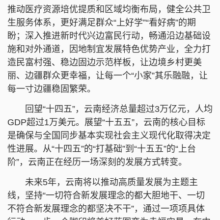
推动医疗资源培优提质和区域均衡布局，健全公共卫
生服务体系，更好满足群众“上好学”“看好病”的期
盼；深入推进新时代兴边富民行动，畅通沿边基础设
施和对外通道，因地制宜发展特色优势产业，全力打
造民富村强、稳边固边示范样板，让边境乡村更美
丽、边疆群众更幸福，让每一个“小家”其乐融融，让
每一寸边疆稳固繁荣。
回望“十四五”，云南经济总量超过3万亿元，人均
GDP超过1万美元。展望“十五五”，云南的核心目标
是确保与全国同步基本实现社会主义现代化取得决定
性进展。从“十四五”的“打基础”到“十五五”的“上台
阶”，云南正在经历一场深刻的发展方式转变。
未来5年，云南将以推动高质量发展为主题主
线，坚持“一切符合新发展理念的都大胆地干、一切
不符合新发展理念的都坚决不干”，通过一项项具体