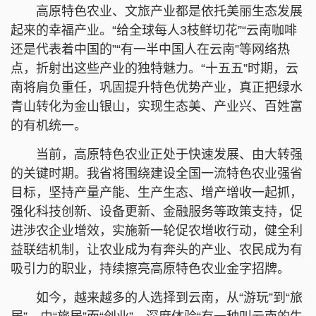
高原特色农业、文旅产业都是依托美丽生态发展
起来的幸福产业。“给全球每人3枝鲜切花”“云南咖啡
还是代表着中国的”“有一半中国人在云南”等网络热
点，折射出这些产业的独特魅力。“十五五”时期，云
南将肩负重任，巩固提升特色优势产业，真正把绿水
青山转化为金山银山，实现生态美、产业兴、百姓富
的有机统一。
当前，高原特色农业正处于快速发展、由大转强
的关键时期。我省将围绕建设全国一流特色农业强省
目标，坚持产量产能、生产生态、增产增收一起抓，
强化科技创新、设备更新、金融服务等政策支持，促
进涉农企业增效，实施新一轮促农增收行动，健全利
益联结机制，让农业成为有奔头的产业、农民成为有
吸引力的职业，持续擦亮高原特色农业金字招牌。
如今，越来越多的人选择到云南，从“游玩”到“旅