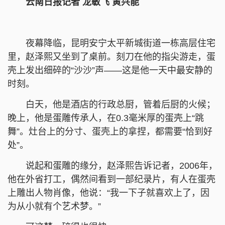
云南日报记者 龙敏飞 黄兴能
夜幕降临，昆明安宁太平新城街道一栋高层住宅
里，赵泽熙又坐到了桌前。刻刀在他的指尖游走，蛋
壳上发出细碎的“沙沙”声——这是他一天中最安静的
时刻。
白天，他是酒店的行政总厨，管着后厨的火候；
晚上，他是蛋雕传承人，在0.3毫米厚的蛋壳上“跳
舞”。灶台上的分寸、蛋壳上的拿捏，都需要“恰到好
处”。
说起和蛋雕的缘分，赵泽熙告诉记者，2006年，
他在外省打工，偶然间看到一部纪录片，有人在蛋壳
上雕出人物肖像，他说：“我一下子就喜欢上了，因
为从小就有个艺术梦。”