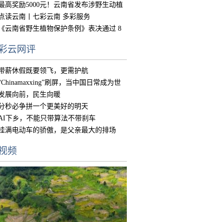
中国
最高奖励5000元！云南省发布涉野生动植
物违
点读云南丨七彩云南 多彩服务
《云南省野生植物保护条例》表决通过 8
月15
彩云网评
带薪休假既要领飞，更需护航
“Chinamaxxing”刷屏，当中国日常成为世
界
发展向前，民生向暖
分秒必争拼一个更美好的明天
AI下乡，不能只带算法不带刹车
挂满电动车的骄傲，是父亲最大的排场
视频