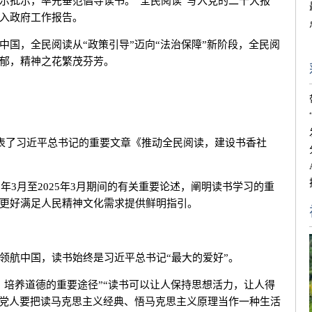
示批示，率先垂范倡导读书。“全民阅读”写入党的二十大报
写入政府工作报告。
，全民阅读从“政策引导”迈向“法治保障”新阶段，全民阅
郁，精神之花繁茂芬芳。
表了习近平总书记的重要文章《推动全民阅读，建设书香社
3月至2025年3月期间的有关重要论述，阐明读书学习的重
更好满足人民精神文化需求提供鲜明指引。
航中国，读书始终是习近平总书记“最大的爱好”。
培养道德的重要途径”“读书可以让人保持思想活力，让人得
产党人要把读马克思主义经典、悟马克思主义原理当作一种生活