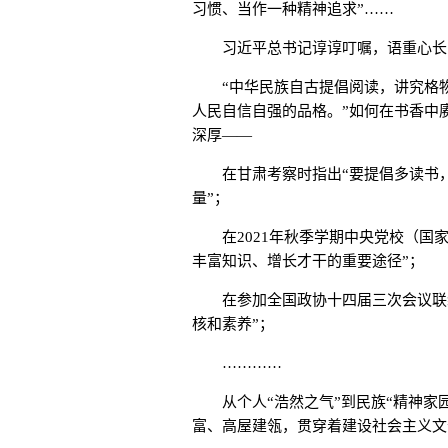
习惯、当作一种精神追求”……
习近平总书记谆谆叮嘱，语重心长，
“中华民族自古提倡阅读，讲究格物
人民自信自强的品格。”如何在书香中
深厚——
在甘肃考察时指出“要提倡多读书，
量”；
在2021年秋季学期中央党校（国家
丰富知识、增长才干的重要途径”；
在参加全国政协十四届三次会议联组
核和素养”；
…………
从个人“浩然之气”到民族“精神家园
富、高屋建瓴，贯穿着建设社会主义文