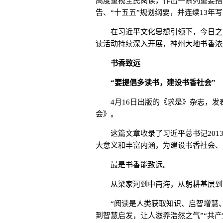
高度重视全民阅读，作出一系列重要指
告、“十五五”规划纲要，并连续13年
在习近平文化思想引领下，今日之中国
读活动持续深入开展，神州大地书香浓
书香致远
“要提倡多读书，建设书香社会”
4月16日出版的《求是》杂志，发
会》。
这篇文章收录了习近平总书记2013年
大意义和丰富内涵，为建设书香社会、
最是书香能致远。
从梁家河到中南海，从躬耕基层到领
“阅读是人类获取知识、启智增慧、
到智慧启发，让人滋养浩然之气”“共