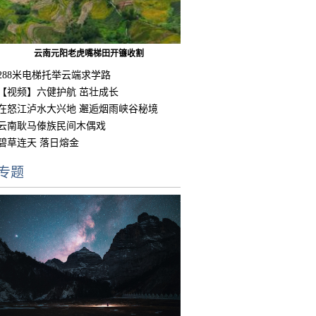
云南元阳老虎嘴梯田开镰收割
288米电梯托举云端求学路
【视频】六健护航 茁壮成长
在怒江泸水大兴地 邂逅烟雨峡谷秘境
云南耿马傣族民间木偶戏
碧草连天 落日熔金
专题