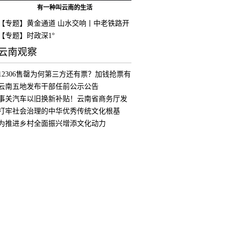
有一种叫云南的生活
【专题】黄金通道 山水交响丨中老铁路开
通
【专题】时政深1°
云南观察
12306售罄为何第三方还有票？加钱抢票有
用
云南五地发布干部任前公示公告
事关汽车以旧换新补贴！云南省商务厅发
布公
打牢社会治理的中华优秀传统文化根基
为推进乡村全面振兴增添文化动力