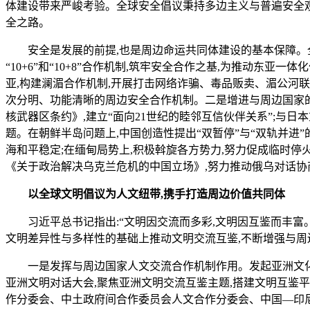
体建设带来严峻考验。全球安全倡议秉持多边主义与普遍安全观
全之路。
安全是发展的前提,也是周边命运共同体建设的基本保障。全球安
“10+6”和“10+8”合作机制,筑牢安全合作之基,为推动东
亚,构建澜湄合作机制,开展打击网络诈骗、毒品贩卖、湄公河
次分明、功能清晰的周边安全合作机制。二是增进与周边国家
核武器区条约》,建立“面向21世纪的睦邻互信伙伴关系”;与
题。在朝鲜半岛问题上,中国创造性提出“双暂停”与“双轨并进”
海和平稳定;在缅甸局势上,积极斡旋各方势力,努力促成临时停
《关于政治解决乌克兰危机的中国立场》,努力推动俄乌对话协
以全球文明倡议为人文纽带,携手打造周边价值共同体
习近平总书记指出:“文明因交流而多彩,文明因互鉴而丰富。
文明差异性与多样性的基础上推动文明交流互鉴,不断增强与周
一是发挥与周边国家人文交流合作机制作用。发起亚洲文化合
亚洲文明对话大会,聚焦亚洲文明交流互鉴主题,搭建文明互鉴平
作分委会、中土政府间合作委员会人文合作分委会、中国—印