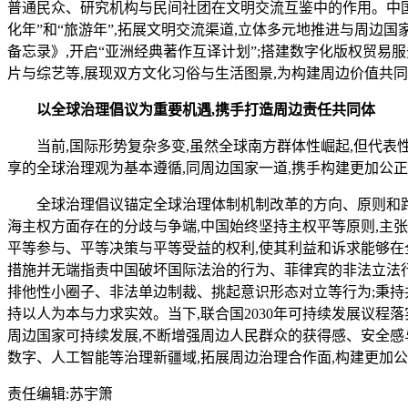
普通民众、研究机构与民间社团在文明交流互鉴中的作用。中国与
化年”和“旅游年”,拓展文明交流渠道,立体多元地推进与周
备忘录》,开启“亚洲经典著作互译计划”;搭建数字化版权贸易
片与综艺等,展现双方文化习俗与生活图景,为构建周边价值共
以全球治理倡议为重要机遇,携手打造周边责任共同体
当前,国际形势复杂多变,虽然全球南方群体性崛起,但代表性
享的全球治理观为基本遵循,同周边国家一道,携手构建更加公
全球治理倡议锚定全球治理体制机制改革的方向、原则和路径
海主权方面存在的分歧与争端,中国始终坚持主权平等原则,主
平等参与、平等决策与平等受益的权利,使其利益和诉求能够在
措施并无端指责中国破坏国际法治的行为、菲律宾的非法立法行
排他性小圈子、非法单边制裁、挑起意识形态对立等行为;秉持
持以人为本与力求实效。当下,联合国2030年可持续发展议程
周边国家可持续发展,不断增强周边人民群众的获得感、安全感
数字、人工智能等治理新疆域,拓展周边治理合作面,构建更加
责任编辑:
苏宇箫