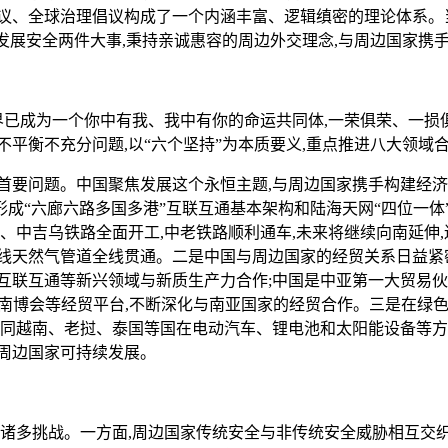
议、全球治理倡议构成了一个内涵丰富、逻辑缜密的理论体系。当
、发展安全两件大事,秉持亲诚惠容的周边外交理念,与周边国家携
已成为一个你中有我、我中有你的命运共同体,一荣俱荣、一损俱损
平衡不充分问题,以“六个坚持”为本质要义,重点推进八大领域
要问题。中国聚焦发展这个永恒主题,与周边国家携手构建经济发
成“六廊六路多国多港”互联互通基本架构和陆海天网“四位一体
、中吉乌铁路全面开工,中老铁路顺利通车,未来将继续向南延伸,
线天然气管道全线贯通。二是中国与周边国家的经贸关系日益紧密
互联互通等新兴领域与新质生产力合作;中国是中亚第一大贸易伙
建南博会等经贸平台,不断深化与南亚国家的经贸合作。三是在绿色
国同越南、老挝、泰国等国在电动汽车、锂电池和太阳能设备等方
周边国家可持续发展。
多挑战。一方面,周边国家传统安全与非传统安全威胁相互交织;