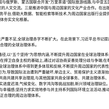
俄罗斯、蒙古国联合开发“万里茶道”国际旅游线路,与中亚五国
边国家的人文交流。三是推进中国与周边国家的文化产业合作。在出
服务平台,借助大数据、智能检索等新技术,为周边国家出版行业提
同体夯实文化根基。
严重不足,全球治理赤字不断扩大。在此背景下,习近平总书记提
正合理的全球治理体系。
,以“五个坚持”为思想内涵,不断提升周边国家在全球治理体
张在捍卫自身主权的基础上,通过对话协商妥善处理分歧与争端;在
全球治理体系中得到更多体现和反映,不断提升周边国家的代表性
为,导致国际法治遭到严重破坏,单边主义、贸易保护主义逐渐抬
共商共建共享治理观,与其他国家共商全球事务、共建治理体系、
落实进度迟滞,气候变化、数字鸿沟等挑战加剧,新兴领域治理缺
与幸福感;坚持力求实效地参与并主持系列国际环境立法活动,推
公正合理的周边治理体系。