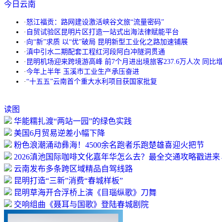
今日云南
·
怒江福贡：路网建设激活峡谷文旅“流量密码”
·
自贸试验区昆明片区打造一站式出海法律赋能平台
·
向“新”求质 以“优”破局 昆明新型工业化之路加速铺展
·
滇中引水二期配套工程红河段阿白冲隧洞贯通
·
昆明机场迎来跨境游高峰 前7个月进出境旅客237.6万人次 同比增长
·
今年上半年 玉溪市工业生产承压奋进
·
“十五五”云南首个重大水利项目获国家批复
读图
华能糯扎渡“两站一园”的绿色实践
美国6月贸易逆差小幅下降
粉色浪潮涌动彝海！4500余名跑者乐跑楚雄喜迎火把节
2026滇池国际咖啡文化嘉年华怎么去？最全交通攻略戳进来
云南发布多条跨区域精品自驾线路
昆明打造“三新”消费“春城样板”
昆明草海开合浮桥上演《目瑙纵歌》刀舞
交响组曲《聂耳与国歌》登陆春城剧院