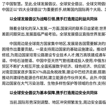
了中国智慧。至此,全球发展倡议、全球安全倡议、全球文明倡
中国正以“四大全球倡议”为重要抓手,统筹国内国际两个大局
以全球发展倡议为战略引领,携手打造周边利益共同体
随着全球化的深入发展,一方面,国家间的联系日益紧密,世界
差距问题突出,发展面临严峻考验。全球发展倡议直指世界发展不
中国周边是全球南方国家集中地区,发展是各国需要解决的首
困境作出重要贡献。一是支持周边国家的基础设施建设。推动形
修班,为周边国家培育公路建设专业技术人才;雅万高铁建成通车
道、中哈石油管道、中国中亚天然气管线建成投入使用,中俄东
贸区不断扩大相互开放,全面拓展数字经济、绿色经济、供应链
对南亚国家逐步落实97%商品免税政策,建设中巴经济走廊,搭
推动共建绿色能源合作机制,建立能源合作伙伴关系。此外,中
周边国家在大气污染治理、生物多样性保护等领域的合作,支持
以全球安全倡议为基本保障,携手打造周边安全共同体
当前,国际形势深刻调整、地区冲突频繁发生,周边安全面临诸