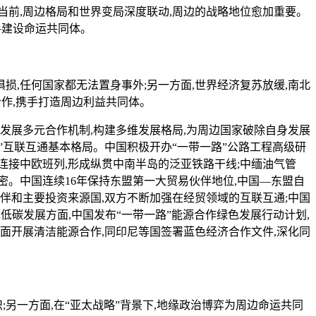
前,周边格局和世界变局深度联动,周边的战略地位愈加重要。
手建设命运共同体。
,任何国家都无法置身事外;另一方面,世界经济复苏放缓,南北
合作,携手打造周边利益共同体。
展多元合作机制,构建多维发展格局,为周边国家破除自身发展
”互联互通基本格局。中国积极开办“一带一路”公路工程高级研
连接中欧班列,形成纵贯中南半岛的泛亚铁路干线;中缅油气管
。中国连续16年保持东盟第一大贸易伙伴地位,中国—东盟自
伴和主要投资来源国,双方不断加强在经贸领域的互联互通;中国
低碳发展方面,中国发布“一带一路”能源合作绿色发展行动计划,
面开展清洁能源合作,同印尼等国签署蓝色经济合作文件,深化同
另一方面,在“亚太战略”背景下,地缘政治博弈为周边命运共同