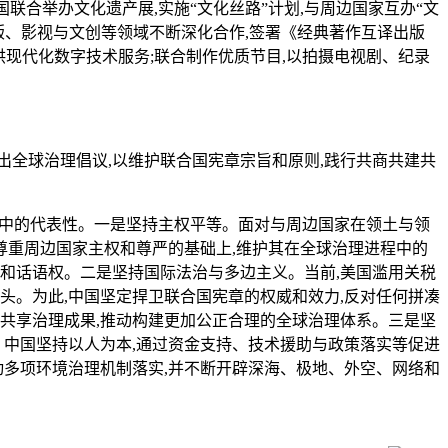
联合举办文化遗产展,实施“文化丝路”计划,与周边国家互办“文
版、影视与文创等领域不断深化合作,签署《经典著作互译出版
供现代化数字技术服务;联合制作优质节目,以拍摄电视剧、纪录
出全球治理倡议,以维护联合国宪章宗旨和原则,践行共商共建共
系中的代表性。一是坚持主权平等。面对与周边国家在领土与领
尊重周边国家主权和尊严的基础上,维护其在全球治理进程中的
和话语权。二是坚持国际法治与多边主义。当前,美国滥用关税
头。为此,中国坚定捍卫联合国宪章的权威和效力,反对任何拼凑
共享治理成果,推动构建更加公正合理的全球治理体系。三是坚
位。中国坚持以人为本,通过资金支持、技术援助与政策落实等促进
动多项环境治理机制落实,并不断开辟深海、极地、外空、网络和