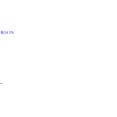
14.5%
→