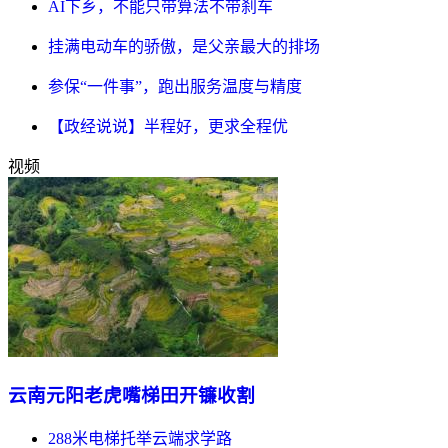
AI下乡，不能只带算法不带刹车
挂满电动车的骄傲，是父亲最大的排场
参保“一件事”，跑出服务温度与精度
【政经说说】半程好，更求全程优
视频
云南元阳老虎嘴梯田开镰收割
288米电梯托举云端求学路