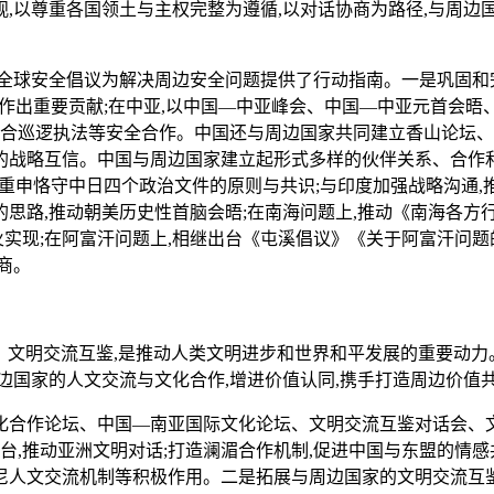
,以尊重各国领土与主权完整为遵循,以对话协商为路径,与周边
全倡议为解决周边安全问题提供了行动指南。一是巩固和完善周边安
亚一体化作出重要贡献;在中亚,以中国—中亚峰会、中国—中亚元首
联合巡逻执法等安全合作。中国还与周边国家共同建立香山论坛、
的战略互信。中国与周边国家建立起形式多样的伙伴关系、合作和
日本重申恪守中日四个政治文件的原则与共识;与印度加强战略沟
的思路,推动朝美历史性首脑会晤;在南海问题上,推动《南海各方
火实现;在阿富汗问题上,相继出台《屯溪倡议》《关于阿富汗问题
商。
文明交流互鉴,是推动人类文明进步和世界和平发展的重要动力
边国家的人文交流与文化合作,增进价值认同,携手打造周边价值
作论坛、中国—南亚国际文化论坛、文明交流互鉴对话会、文
台,推动亚洲文明对话;打造澜湄合作机制,促进中国与东盟的情
尼人文交流机制等积极作用。二是拓展与周边国家的文明交流互鉴