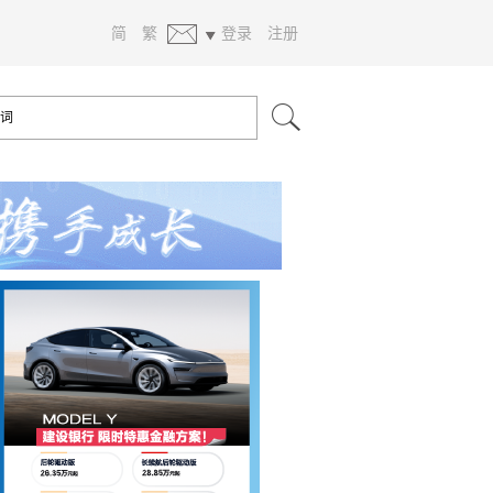
简
繁
登录
注册