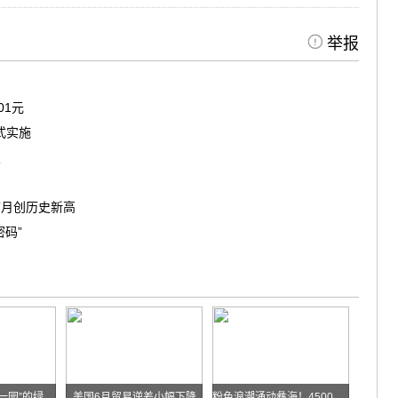
举报
01元
式实施
照
首月创历史新高
码”
华能糯扎渡“两站一园”的绿色实践
美国6月贸易逆差小幅下降
粉色浪潮涌动彝海！4500余名跑者乐跑楚雄喜迎火把节