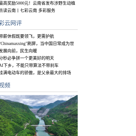
中国
最高奖励5000元！云南省发布涉野生动植
物违
点读云南丨七彩云南 多彩服务
彩云网评
带薪休假既要领飞，更需护航
“Chinamaxxing”刷屏，当中国日常成为世
界
发展向前，民生向暖
分秒必争拼一个更美好的明天
AI下乡，不能只带算法不带刹车
挂满电动车的骄傲，是父亲最大的排场
视频