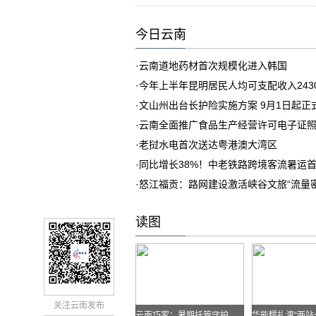
今日云南
·
云南道地药材首次规模化进入韩国
·
今年上半年昆明居民人均可支配收入243
·
文山州出台长护险实施方案 9月1日起正
·
云南全面推广食品生产经营许可电子证
·
老挝水电首次送达粤港澳大湾区
·
同比增长38%！中老铁路跨境客流暑运
·
怒江福贡：路网建设激活峡谷文旅“流量密
读图
关注云南发布
云南巧家：暑期托管守护孩子快乐假期