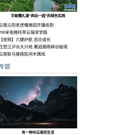
华能糯扎渡“两站一园”的绿色实践
云南元阳老虎嘴梯田开镰收割
288米电梯托举云端求学路
【视频】六健护航 茁壮成长
在怒江泸水大兴地 邂逅烟雨峡谷秘境
云南耿马傣族民间木偶戏
专题
有一种叫云南的生活