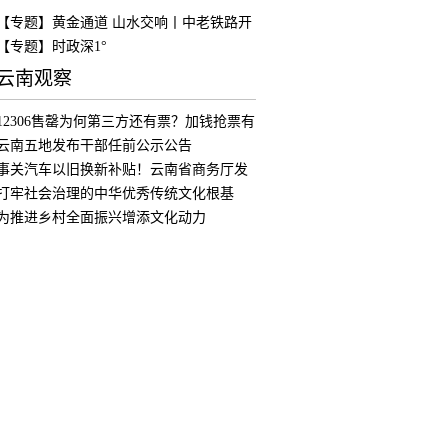
【专题】黄金通道 山水交响丨中老铁路开
通
【专题】时政深1°
云南观察
12306售罄为何第三方还有票？加钱抢票有
用
云南五地发布干部任前公示公告
事关汽车以旧换新补贴！云南省商务厅发
布公
打牢社会治理的中华优秀传统文化根基
为推进乡村全面振兴增添文化动力