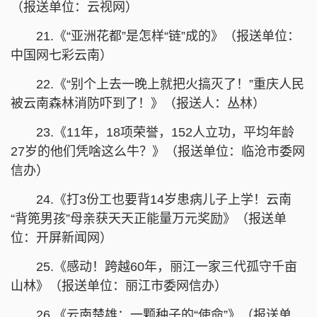
（报送单位：云视网）
21.《“亚洲花都”是怎样“链”成的》（报送单位：
中国网七彩云南）
22.《“别个上去一晚上就把火搞灭了！”重庆人民
被云南森林消防吓到了！》（报送人：丛林）
23.《11年，18项荣誉，152人立功，平均年龄
27岁的他们凭啥这么牛？》（报送单位：临沧市委网
信办）
24.《打3份工也要背14岁患病儿子上学！云南
“背篼男孩”母亲获天天正能量万元奖励》（报送单
位：开屏新闻网）
25.《感动！跨越60年，丽江一家三代孤守千亩
山林》（报送单位：丽江市委网信办）
26.《云南楚雄：一颗种子的“使命”》（报送单