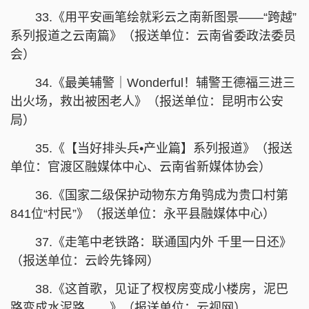
33.《用平安画笔绘就彩云之南新图景——“跨越”
系列报道之云南篇》（报送单位：云南省委政法委员
会）
34.《最美辅警｜Wonderful！辅警王德福三进三
出火场，救出被困老人》（报送单位：昆明市公安
局）
35.《【当好排头兵•产业篇】系列报道》（报送
单位：官渡区融媒体中心、云南省新媒体协会）
36.《国家二级保护动物东方角鸮成为贵口村第
841位“村民”》（报送单位：永平县融媒体中心）
37.《走笔中老铁路：联通国内外 千里一日还》
（报送单位：云岭先锋网）
38.《这首歌，见证了杈杈房变成小楼房，泥巴
路变成水泥路……》（报送单位：云视网）