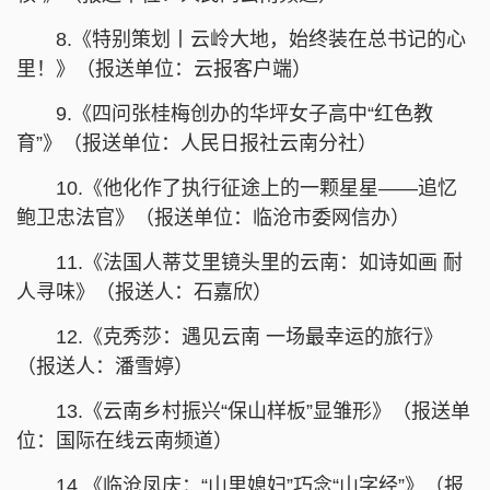
8.《特别策划丨云岭大地，始终装在总书记的心
里！》（报送单位：云报客户端）
9.《四问张桂梅创办的华坪女子高中“红色教
育”》（报送单位：人民日报社云南分社）
10.《他化作了执行征途上的一颗星星——追忆
鲍卫忠法官》（报送单位：临沧市委网信办）
11.《法国人蒂艾里镜头里的云南：如诗如画 耐
人寻味》（报送人：石嘉欣）
12.《克秀莎：遇见云南 一场最幸运的旅行》
（报送人：潘雪婷）
13.《云南乡村振兴“保山样板”显雏形》（报送单
位：国际在线云南频道）
14.《临沧凤庆：“山里媳妇”巧念“山字经”》（报