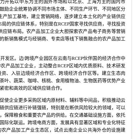
力开拓以中东为主的国外市场和以北京、上海为主的国内市
鼓励企业统筹协调不同市场主体、不同生产环节、不同地区分
立生产加工基地，建立营销网络，逐步建立本土化的产业链供应
布局的供应链体系，特别是在RCEP国家寻找供应商，寻找投资
行供应链布局。农产品加工企业大胆探索农产品电子商务等营销
的新销售模式与经销商、专卖店等线下销售融合的农产品加工
区。边/跨境产业园区在云南与RCEP伙伴国的经济合作中
农产品加工企业，主动整合RCEP区域内优质原料、技术研发
投资、入驻边境经济合作区、跨境经济合作区等。建立生态肉
茶叶、蔬菜、咖啡、核桃、食用植物油、生物医药等优势产业
紧密和高效的区域供应链合作。
使企业更多采购区域内原材料、辅料等中间品，积极推动云
链供应链进行补链强链，特别是在断供风险较大的领域，可以
，保障粮食和重要农产品的供给。在交通基础设施方面，依托
国际化联运。跨境电商方面，发展具有显著区域和专业化特征
的农产品加工产业生态区，试点云南企业公共海外仓的设施建