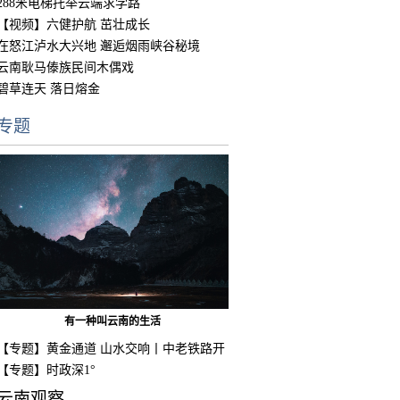
288米电梯托举云端求学路
【视频】六健护航 茁壮成长
在怒江泸水大兴地 邂逅烟雨峡谷秘境
云南耿马傣族民间木偶戏
碧草连天 落日熔金
专题
有一种叫云南的生活
【专题】黄金通道 山水交响丨中老铁路开
通
【专题】时政深1°
云南观察