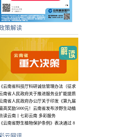
政策解读
《云南省科技厅科研诚信管理办法（征求
意见
云南省人民政府关于推进服务业扩能提质
的实
云南省人民政府办公厅关于印发《第九届
中国
最高奖励5000元！云南省发布涉野生动植
物违
点读云南丨七彩云南 多彩服务
《云南省野生植物保护条例》表决通过 8
月15
彩云网评