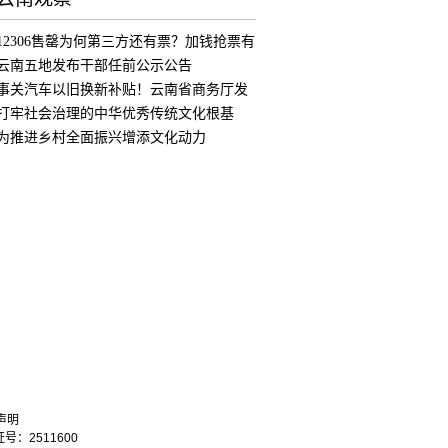
12306售罄为何第三方还有票？加钱抢票有
用
云南五地发布干部任前公示公告
事关汽车以旧换新补贴！云南省商务厅发
布公
打牢社会治理的中华优秀传统文化根基
为推进乡村全面振兴增添文化动力
声明
：2511600