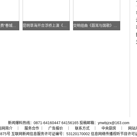
昆明打造“三新”消费“春城样板”
昆明草海开合浮桥上演《目瑙纵歌》刀舞
交响组曲《聂耳与国歌》登陆春城剧院
新闻爆料热线：0871-64160447 64156165 投稿邮箱：ynwbjzx@163.com
南网简介
｜ 服务合作 ｜
广告报价
｜
联系方式
｜
中央厨房
｜
网站
0875号
互联网新闻信息服务许可证编号：53120170002
信息网络传播视听节目许可证号