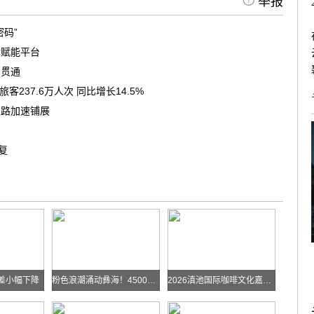
举报
码”
律赋能平台
洞贯通
237.6万人次 同比增长14.5%
之路加速铺展
复
差小幅下降
粉色浪潮涌动彝海！4500余名跑者乐跑楚雄喜迎火把节
2026滇池国际咖啡文化嘉年华怎么去？最全交通攻略戳进来→