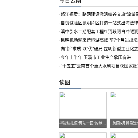
今日云南
·
怒江福贡：路网建设激活峡谷文旅“流量密
·
自贸试验区昆明片区打造一站式出海法
·
滇中引水二期配套工程红河段阿白冲隧
·
昆明机场迎来跨境游高峰 前7个月进出境旅客
·
向“新”求质 以“优”破局 昆明新型工业化
·
今年上半年 玉溪市工业生产承压奋进
·
“十五五”云南首个重大水利项目获国家批
读图
华能糯扎渡“两站一园”的绿色实践
美国6月贸易逆