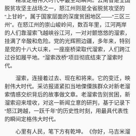
精准定格伟大时代中最生动瞬间。云南省是全国
脱贫攻坚主战场之一，怒江州则是全省脱贫攻坚的
“上甘岭”，属于国家层面的深度贫困地区——“三区三
州”。在怒江州的崇山峻岭间，数百年里，江河两岸
的人们靠溜索飞越峡谷江河，一对对颤悠悠的溜索，
挂满了辛酸和危险。党的光辉照边疆，多年来，特别
是党的十八大以来，一座座桥梁取代溜索，人们跨江
过谷如履平地。“溜索改桥”项目彻底结束了溜索时
代。
溜索，连接着过去、现在和将来。它的变迁，映
射伟大时代。采访报道紧扣当地傈僳族群众对新老溜
索情感交织背后的故事做文章。老溜索告别贫困，新
溜索迎来增收，对这一新闻立意的研判，基于记录下
“怒江跨越，一跃千年”的历史性时刻，用最具代表性
的瞬间定格伟大时代。
心里有人民，笔下方有乾坤。《你好，马吉米溜