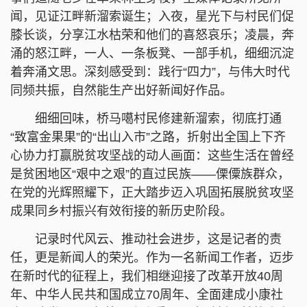
闻，见证江畔新溜索诞生；入夜，星光下与村民们促
膝长谈，分享江水枯荣和他们的喜怒哀乐；凌晨，奔
涌的怒江畔，一人、一条板凳、一部手机，细细沉淀
着奔涌文思。深刻感受到：践行“四力”，与伟大时代
同频共振，自然能生产出好新闻好作品。
细细回味，桥马噶村民修建新溜索，彻底打通
“致富金果果”的“出山入市”之路，折射出全国上下齐
心协力打赢脱贫攻坚战的动人画面：这些生活在曾经
是贫困地区“艰中之艰”的直过民族——傈僳族群众，
在党的光辉照耀下，正大踏步迈入巩固拓展脱贫攻坚
成果同乡村振兴有效衔接的新历史阶段。
记录时代风云、推动社会进步，这是记者的责
任，更是新闻人的荣光。作为一名新闻工作者，迈步
在新时代的征程上，我们相继迎接了改革开放40周
年、中华人民共和国成立70周年、全面建成小康社