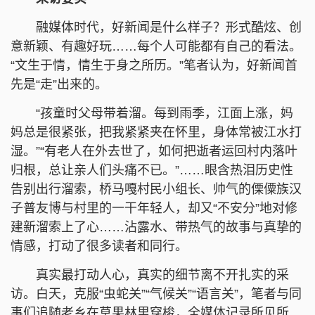
融媒体时代，好新闻是什么样子？形式酷炫、创
意新颖、有趣好玩……每个人可能都有自己的看法。
“文生于情，情生于身之所历。”笔者认为，好新闻首
先是“走”出来的。
“孩童时父母带着溜。每到雨季，江面上涨，妈
妈总是很紧张，把我紧紧夹在怀里，身体常被江水打
湿。”“有老人在外去世了，如何把逝者运回村内落叶
归根，总让亲人们头痛不已。”……眼含热泪历史性
告别出行溜索，桥马嘎村民小组长、帅气的傈僳族汉
子普友博与村里的一干年轻人，却又“不安分”地对修
建新溜索上了心……沾露水、带热气的故事与真挚的
情感，打动了很多读者和同行。
真实最打动人心，真实的细节离不开扎实的采
访。白天，克服“虫蛇关”“气候关”“语言关”，笔者与同
事们追随老乡在草果林里穿梭，全媒体记录所见所