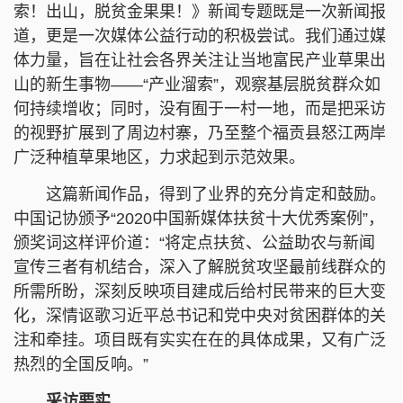
索！出山，脱贫金果果！》新闻专题既是一次新闻报
道，更是一次媒体公益行动的积极尝试。我们通过媒
体力量，旨在让社会各界关注让当地富民产业草果出
山的新生事物——“产业溜索”，观察基层脱贫群众如
何持续增收；同时，没有囿于一村一地，而是把采访
的视野扩展到了周边村寨，乃至整个福贡县怒江两岸
广泛种植草果地区，力求起到示范效果。
这篇新闻作品，得到了业界的充分肯定和鼓励。
中国记协颁予“2020中国新媒体扶贫十大优秀案例”，
颁奖词这样评价道：“将定点扶贫、公益助农与新闻
宣传三者有机结合，深入了解脱贫攻坚最前线群众的
所需所盼，深刻反映项目建成后给村民带来的巨大变
化，深情讴歌习近平总书记和党中央对贫困群体的关
注和牵挂。项目既有实实在在的具体成果，又有广泛
热烈的全国反响。”
采访要实