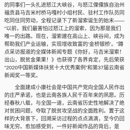
的同事们一头扎进怒江大峡谷，与怒江傈僳族自治州
福贡县马吉米村桥马嘎村小组村民、驻村工作队员同
吃同住同劳动，全程记录下了新溜索诞生的始末——
“以前，我们最害怕过怒江上的溜索，因为那是我们
唯一的出路。现在，溜索建在高山上、峡谷间，成为
帮助我们产业运输，实现增收致富的‘金桥银桥’。”蹲
点采访报道的全媒体新闻专题《你好，马吉米溜索！
出山，脱贫金果果！》也获得了各界肯定，先后荣获
“2020中国新媒体扶贫十大优秀案例”和第37届云南省
新闻奖一等奖。
全面建成小康社会是中国共产党向全国人民作出
的庄严承诺，也是云南各族人民千百年来的夙愿。历
经春秋八载，与全国一道，云南省历史性地解决了绝
对贫困问题，夺取了脱贫攻坚战的全面胜利。置于这
样的大背景下，回溯采访过程的点点滴滴，至今仍回
味无穷。愈加感受到，一件好新闻作品的背后，是