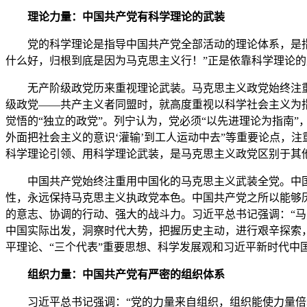
理论力量：中国共产党有科学理论的武装
党的科学理论是指导中国共产党全部活动的理论体系，是指引
什么好，归根到底是因为马克思主义行！”正是依靠科学理论
无产阶级政党历来重视理论武装。马克思主义政党始终注重
级政党——共产主义者同盟时，就高度重视以科学社会主义为
觉悟的“独立的政党”。列宁认为，党必须“以先进理论为指南”
外面把社会主义的意识‘灌输’到工人运动中去”等重要论点，
科学理论引领、用科学理论武装，是马克思主义政党区别于其
中国共产党始终注重用中国化的马克思主义武装全党。中国
性，永远保持马克思主义执政党本色。中国共产党之所以能够
的意志、协调的行动、强大的战斗力。习近平总书记强调：“
中国实际出发，洞察时代大势，把握历史主动，进行艰辛探索
平理论、“三个代表”重要思想、科学发展观和习近平新时代中
组织力量：中国共产党有严密的组织体系
习近平总书记强调：“党的力量来自组织，组织能使力量倍增