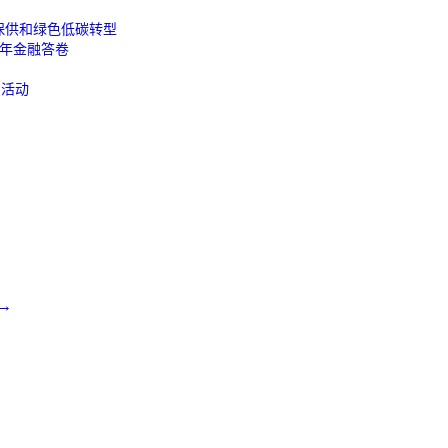
保供和绿色低碳转型
周年金融答卷
费活动
→