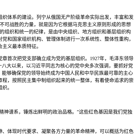
织体系的建设。列宁从俄国无产阶级革命实际出发，丰富和发
为不可战胜的力量，就是因为它根据马克思主义原则形成的思想
密的组织和统一的纪律，是由中央组织、地方组织和基层组织构
对党和国家组织机构、管理体制进行一次系统性、整体性重构，
会主义最本质特征。
章首次把党支部确立成为党的基层组织。1927年，毛泽东领导
十八大以来，以习近平同志为核心的党中央多次强调，要抓好党
，能够确保党的领导始终成为中国人民和中华民族最可靠的主心
纲领和章程，按照民主集中制组织起来的统一整体，有着使命追求的崇
组织。
精神谱系，锤炼出鲜明的政治品格。”这些红色基因是我们党独
、体现时代要求、凝聚各方力量的革命精神，可以概括为红色