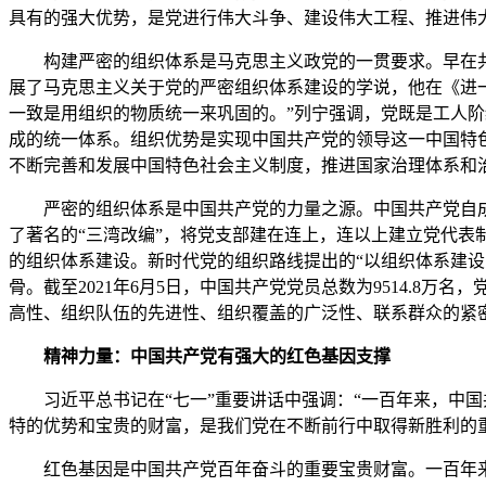
具有的强大优势，是党进行伟大斗争、建设伟大工程、推进伟
构建严密的组织体系是马克思主义政党的一贯要求。早在共
展了马克思主义关于党的严密组织体系建设的学说，他在《进
一致是用组织的物质统一来巩固的。”列宁强调，党既是工人
成的统一体系。组织优势是实现中国共产党的领导这一中国特
不断完善和发展中国特色社会主义制度，推进国家治理体系和
严密的组织体系是中国共产党的力量之源。中国共产党自成立之
了著名的“三湾改编”，将党支部建在连上，连以上建立党代
的组织体系建设。新时代党的组织路线提出的“以组织体系建
骨。截至2021年6月5日，中国共产党党员总数为9514.8
高性、组织队伍的先进性、组织覆盖的广泛性、联系群众的紧
精神力量：中国共产党有强大的红色基因支撑
习近平总书记在“七一”重要讲话中强调：“一百年来，中国
特的优势和宝贵的财富，是我们党在不断前行中取得新胜利的
红色基因是中国共产党百年奋斗的重要宝贵财富。一百年来