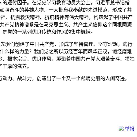
人的遗传因子。在党史学习教育动员大会上，习近平总书记指
批顽强奋斗的英雄人物、一大批忘我奉献的先进模范，形成了井
精神、抗震救灾精神、抗疫精神等伟大精神，构筑起了中国共产
国共产党精神谱系是在马克思主义、共产主义信仰这个同根同源
，是党的一系列优良传统和作风的集中概括。
的先驱们创建了中国共产党，形成了坚持真理、坚守理想，践行
种什么样的力量？我们党之所以历经百年而风华正茂，饱经磨难
念、根本宗旨、优良作风，凝聚着中国共产党人艰苦奋斗、牺牲
了丰厚的滋养。
动力、战斗力，创造出了一个又一个彪炳史册的人间奇迹。
举报