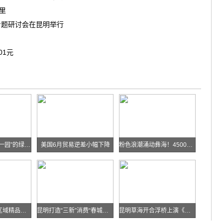
茶里
专题研讨会在昆明举行
01元
华能糯扎渡“两站一园”的绿色实践
美国6月贸易逆差小幅下降
粉色浪潮涌动彝海！4500余名跑者乐跑楚雄喜迎火把节
云南发布多条跨区域精品自驾线路
昆明打造“三新”消费“春城样板”
昆明草海开合浮桥上演《目瑙纵歌》刀舞