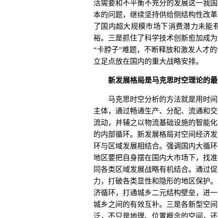
活需要和不平衡不充分的发展这一我国
本的问题，继续坚持供给侧结构性改革
了国内超大规模市场下消费潜力未能
裕。三是抓住了科学技术创新愈加成为
“卡脖子”难题，不断释放和激发人才
立足点放在国内的重大战略安排。
新发展格局是马克思时空理论的最
马克思时空分析的方法就是用时间和
主体，通过畅通生产、分配、流通和交
流动，并辅之以物流基础设施的智能化
的内部循环。新发展格局对空间经济发
环与区域发展相结合。强调国内大循环
地区要把自身摆在国内大市场下，找准
同各类区域发展战略有机结合。通过促
力，打破各类显性和隐形的地区保护。
济循环，打通城乡二元结构壁垒，进一
城乡之间的有效互补。三是各新型空间
泛，不只是地理、位置概念的空间，还