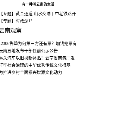
有一种叫云南的生活
【专题】黄金通道 山水交响丨中老铁路开
通
【专题】时政深1°
云南观察
12306售罄为何第三方还有票？加钱抢票有
用
云南五地发布干部任前公示公告
事关汽车以旧换新补贴！云南省商务厅发
布公
打牢社会治理的中华优秀传统文化根基
为推进乡村全面振兴增添文化动力