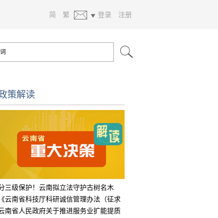
简
繁
登录
注册
政策解读
分三级保护！云南拟立法守护古树名木
《云南省科技厅科研诚信管理办法（征求
意见
云南省人民政府关于推进服务业扩能提质