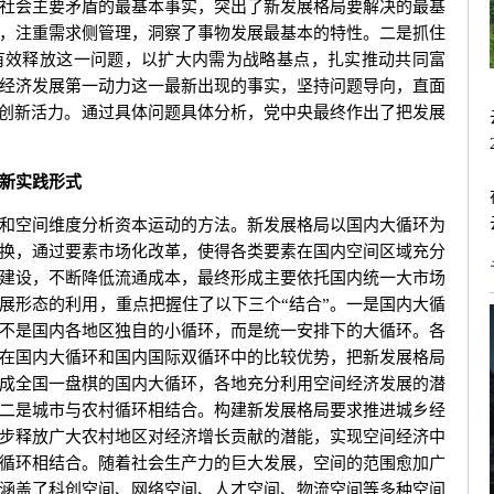
社会主要矛盾的最基本事实，突出了新发展格局要解决的最基
，注重需求侧管理，洞察了事物发展最基本的特性。二是抓住
有效释放这一问题，以扩大内需为战略基点，扎实推动共同富
经济发展第一动力这一最新出现的事实，坚持问题导向，直面
的创新活力。通过具体问题具体分析，党中央最终作出了把发展
新实践形式
空间维度分析资本运动的方法。新发展格局以国内大循环为
换，通过要素市场化改革，使得各类要素在国内空间区域充分
建设，不断降低流通成本，最终形成主要依托国内统一大市场
展形态的利用，重点把握住了以下三个“结合”。一是国内大循
不是国内各地区独自的小循环，而是统一安排下的大循环。各
在国内大循环和国内国际双循环中的比较优势，把新发展格局
成全国一盘棋的国内大循环，各地充分利用空间经济发展的潜
二是城市与农村循环相结合。构建新发展格局要求推进城乡经
步释放广大农村地区对经济增长贡献的潜能，实现空间经济中
循环相结合。随着社会生产力的巨大发展，空间的范围愈加广
涵盖了科创空间、网络空间、人才空间、物流空间等多种空间