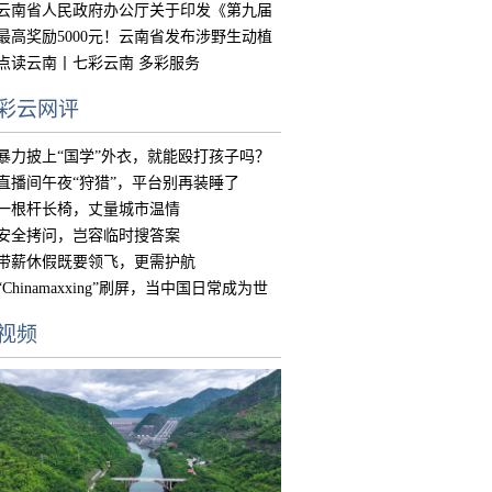
的实
云南省人民政府办公厅关于印发《第九届
中国
最高奖励5000元！云南省发布涉野生动植
物违
点读云南丨七彩云南 多彩服务
彩云网评
暴力披上“国学”外衣，就能殴打孩子吗？
直播间午夜“狩猎”，平台别再装睡了
一根杆长椅，丈量城市温情
安全拷问，岂容临时搜答案
带薪休假既要领飞，更需护航
“Chinamaxxing”刷屏，当中国日常成为世
界
视频