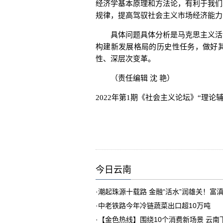
经济学基本原理和方法论，有利于我们
规律，提高驾驭社会主义市场经济能力
具体问题具体分析是马克思主义活的
构建新发展格局的历史性任务，做好
性、深层次变革。
（责任编辑 沈 艳）
2022年第1期《社会主义论坛》“理论辅
今日云南
·
潮起珠源十载路 金融“活水”润雄关！富
·
中老铁路今年冷链蔬菜出口超10万吨
·
【金色热线】围绕10个消费新场景 云