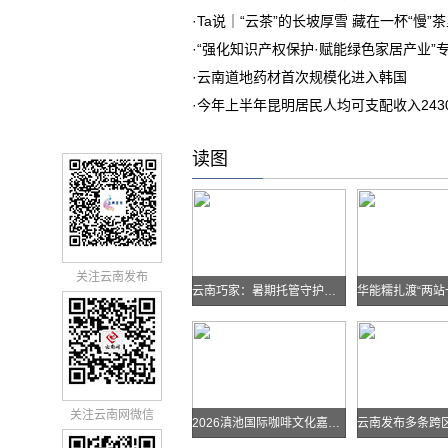
·
Ta说｜“云茶”的长坡厚雪 藏在一杯“慢”
·
“强化知识产权保护·赋能绿色家居产业”
·
云南道地药材首次规模化进入韩国
·
今年上半年昆明居民人均可支配收入243
读图
关注云南发布
云南巧家：暑期托管守护孩子快乐假期
关注云南网微信
2026滇池国际咖啡文化嘉年华怎么去？最全交通攻略戳进来→