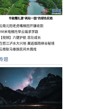
华能糯扎渡“两站一园”的绿色实践
云南元阳老虎嘴梯田开镰收割
288米电梯托举云端求学路
【视频】六健护航 茁壮成长
在怒江泸水大兴地 邂逅烟雨峡谷秘境
云南耿马傣族民间木偶戏
专题