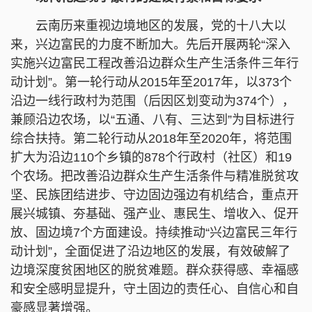
云南历来重视边境地区的发展，党的十八大以
来，兴边富民的力度不断加大。先后开展两轮“深入
实施兴边富民工程改善沿边群众生产生活条件三年行
动计划”。第一轮行动从2015年至2017年，以373个
沿边一线行政村为范围（后因区划变动为374个），
兼顾沿边农场，以“五通、八有、三达到”为目标进行
综合扶持。第二轮行动从2018年至2020年，将范围
扩大为沿边110个乡镇的878个行政村（社区）和19
个农场。把改善沿边群众生产生活条件与精准脱贫攻
坚、民族团结进步、守边固边强边有机结合，重点开
展兴城镇、夯基础、强产业、惠民生、增收入、促开
放、固边境7个方面建设。持续推动“兴边富民三年行
动计划”，全面促进了沿边地区的发展，有效破解了
边境深度贫困地区的脱贫难题。群众获得感、幸福感
和安全感明显提升，守土固边的责任心、自信心和自
豪感显著增强。