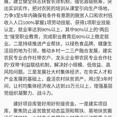
展，建立健全扶志扶智长效机制，强化县级统筹，突
出实训实作，把对农民的培训从课堂引向生产场地，
力争3至5年内确保有条件有意愿的脱贫人口和农村低
收入人口100%掌握1项劳动技能、获得1项职业技能
认定，就业率达到90%以上，其中90%以上的“两后
生”接受职业教育，完成职业教育后90%以上稳定就
业。二是持续推进产业帮扶，以绿色食品牌、健康生
活目的地为引领，推动乡村一二三产融合发展，建实
农民专业合作社带农户、龙头企业带农民专业合作社
的“双带”利益联结机制，解决好小规模、低效益、高
风险问题。三是发展壮大村集体经济，在夯实人才和
产业发展的基础上，盘活农村扶贫资产，用2至3年时
间，让村均集体经济收入达到10万元以上，增强基层
党组织凝聚力、战斗力。
建好项目库管好用好衔接资金。一是建实项目
库，聚焦防止返贫致贫动态监测和帮扶、易地扶贫搬