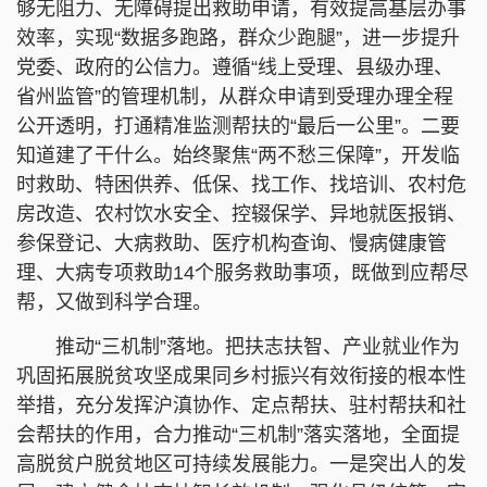
够无阻力、无障碍提出救助申请，有效提高基层办事
效率，实现“数据多跑路，群众少跑腿”，进一步提升
党委、政府的公信力。遵循“线上受理、县级办理、
省州监管”的管理机制，从群众申请到受理办理全程
公开透明，打通精准监测帮扶的“最后一公里”。二要
知道建了干什么。始终聚焦“两不愁三保障”，开发临
时救助、特困供养、低保、找工作、找培训、农村危
房改造、农村饮水安全、控辍保学、异地就医报销、
参保登记、大病救助、医疗机构查询、慢病健康管
理、大病专项救助14个服务救助事项，既做到应帮尽
帮，又做到科学合理。
推动“三机制”落地。把扶志扶智、产业就业作为
巩固拓展脱贫攻坚成果同乡村振兴有效衔接的根本性
举措，充分发挥沪滇协作、定点帮扶、驻村帮扶和社
会帮扶的作用，合力推动“三机制”落实落地，全面提
高脱贫户脱贫地区可持续发展能力。一是突出人的发