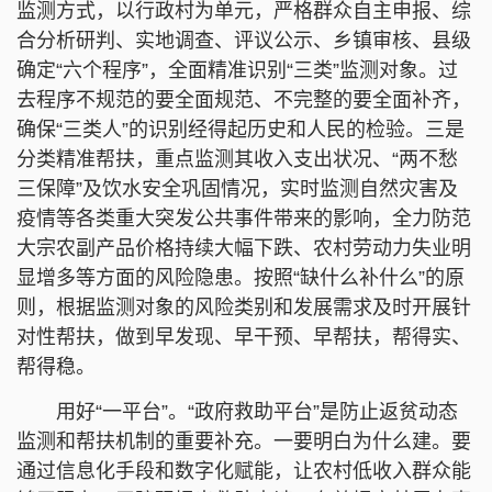
监测方式，以行政村为单元，严格群众自主申报、综
合分析研判、实地调查、评议公示、乡镇审核、县级
确定“六个程序”，全面精准识别“三类”监测对象。过
去程序不规范的要全面规范、不完整的要全面补齐，
确保“三类人”的识别经得起历史和人民的检验。三是
分类精准帮扶，重点监测其收入支出状况、“两不愁
三保障”及饮水安全巩固情况，实时监测自然灾害及
疫情等各类重大突发公共事件带来的影响，全力防范
大宗农副产品价格持续大幅下跌、农村劳动力失业明
显增多等方面的风险隐患。按照“缺什么补什么”的原
则，根据监测对象的风险类别和发展需求及时开展针
对性帮扶，做到早发现、早干预、早帮扶，帮得实、
帮得稳。
用好“一平台”。“政府救助平台”是防止返贫动态
监测和帮扶机制的重要补充。一要明白为什么建。要
通过信息化手段和数字化赋能，让农村低收入群众能