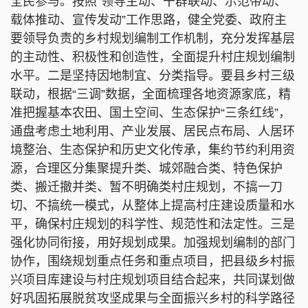
全民参与。按照“领导主动、干群联动、示范带动、
载体推动、宣传发动”工作思路，健全党委、政府主
要领导负责的乡村规划编制工作机制，充分发挥基层
的主动性、积极性和创造性，全面提升村庄规划编制
水平。二是坚持因地制宜、分类指导。要县乡村三级
联动，根据“三调”数据，全面梳理各地资源家底，精
准把握基本农田、国土空间、生态保护“三条红线”，
通盘考虑土地利用、产业发展、居民点布局、人居环
境整治、生态保护和历史文化传承，集约节约利用资
源，合理区分集聚提升类、城郊融合类、特色保护
类、搬迁撤并类、暂不明确类村庄规划，不搞一刀
切、不搞统一模式，从整体上提高村庄建设质量和水
平，确保村庄规划的科学性、规范性和法定性。三是
强化协同衔接，用好规划成果。加强规划编制的部门
协作，围绕规划重点任务和重点项目，把县级乡村振
兴项目库建设与村庄规划项目结合起来，共同谋划做
好巩固拓展脱贫攻坚成果与全面振兴乡村的科学路径