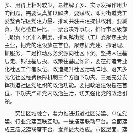
多、用得上相对较少，悬挂牌子多、实际发挥作用少
的问题，需要认真加以解决。要赋权，即为街道党工
委整合辖区党建力量、推动共驻共建提供权利。要减
负，规范检查评比、一票否决等事项，推行市区级部
门职责下沉准入制度，推动镇街党（工）委聚焦主责
主业，把党的建设放在首位，聚焦抓党建、抓治理、
抓服务。二是推动服务资源向社区下沉。坚持人往基
层走、钱往基层投、政策往基层倾斜，要在打造专业
化社区工作者队伍、改造提升社区活动阵地、落实多
元化社区经费保障机制三个方面下功夫。三是充分发
挥街道社区党组织的政治功能。要把政治建设摆在首
位，下功夫严肃党内政治生活，切实强化党的政治引
领。
突出区域融合，着力推进街道社区党建、单位党
建、行业党建互联互动。一是搭建联动平台。全面建
成三级党建联席平台，发挥最大效应。市区层面，建