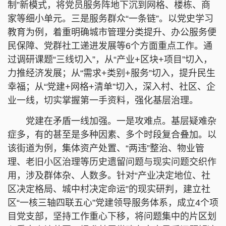
制”新模式，将党员服务阵地下沉到网格、楼栋、商
家等细小单元。三是服务群众“一条链”。以党史学习
教育为例，着重明确城市管理分类提升、办公服务便
民保障、党群社工递进发展等6个方面重点工作。通
过调研课题“三线切入”，从“产业+区块+项目”切入，
力推经济发展；从“需求+类别+服务”切入，提升民生
幸福；从“党建+网格+清单”切入，深入村、社区、企
业一线，切实掌握第一手资料，强化基层治理。
党建在矛盾一线加强。一是攻难点。基层疑难杂
症多，有的甚至是多种因素、多个时段复合叠加。以
该街道为例，集体资产处置、“两违”整治、物业管
理、老旧小区治理等历史遗留问题与现实问题交织作
用，涉及群体杂、人数多。针对“产业决定地位、社
区决定格局、城中村决定命运”的现实研判，建立社
区“一核三轴四联五心”党建领导服务体系，成立4个项
目党支部，坚持工作重心下移，将问题集中的片区划