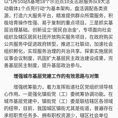
以“1所10站5基地18个示范点10支志愿服务队9大活
动载体1个点亮行动”为基本架构，盘活调配各类资
源，打造六大服务平台，精准提供群众所需服务，积
极培育操作性强、易于复制的重点项目。三是抓实基
层治理基础。创新设立“居民自治金”，专项面向社会
组织及辖区居民社团开放购买服务项目，在政府购买
公共服务中促进政府转型，推进三社联动，加速社会
组织孵化，实现服务治理的共治共享。探索实施居民
议事会议制度，巩固扩大基层民主政治建设成果，完
善基层民主制度，提升基层政治参与。
增强城市基层党建工作的有效思路与对策
增强统筹能力，着力发挥街道社区党组织领导核
心作用。一是强化镇街党（工）委统筹协调功能。在
城市基层党建中，镇街党（工）委是联结辖区各领域
的纽带，目前，我国城区镇街尤其是街道，普遍存在
承担职责任务多、拥有职权资源少，辖区社会单位