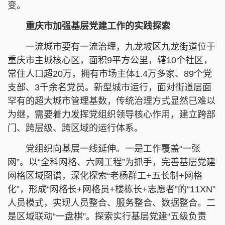
变。
重庆市加强基层党建工作的实践探索
一流城市要有一流治理，九龙坡区九龙街道位于
重庆市主城核心区，面积9平方公里，辖10个社区，
常住人口超20万，拥有市场主体1.4万多家、89个党
支部、3千余名党员。新型城市运行，面对街道层面
罕有的超大城市管理基数，传统治理方式显然已难以
为继，需要着力发挥党组织领导核心作用，建立跨部
门、跨层级、跨区域的运行体系。
党组织向基层一线延伸。一是工作覆盖“一张
网”。以“全科网格、六网工程”为抓手，完善基层党建
网格区域图谱，深化探索“老杨群工+五长制+网格
化”，形成“网格长+网格员+楼栋长+志愿者”的“11XN”
人员模式，实现人员整合、服务整合、数据整合。二
是区域联动“一盘棋”。探索实行基层党建“五级负责