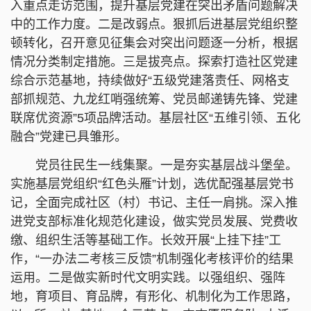
入重点走访范围，提升基层党建在突出矛盾问题解决
中的工作力度。二是改弱点。狠抓后进基层党组织整
顿转化，召开意见征集会对突出问题逐一分析，根据
情况分类制定措施。三是拔亮点。探索打造社区党建
综合示范基地，持续做好“五级党建落责任、网格支
部抓规范、九龙红哨强统筹、党员邮递铸先锋、党建
联席优资源”5项品牌活动。基层社区“五维引领、五化
融合”党建已具雏形。
党员往民生一线集聚。一是夯实基层战斗堡垒。
实施基层党组织“红色头雁”计划，选优配强基层党书
记，全面完成社区（村）书记、主任一肩挑。深入推
进党支部标准化规范化建设，做实党员发展、党费收
缴、组织生活等基础工作。长效开展“上挂下挂”工
作，“一办法二考核三反馈”机制强化考核评价的结果
运用。二是做实新时代文明实践。以强组织、强阵
地，育项目、育品牌，有形化、机制化为工作思路，