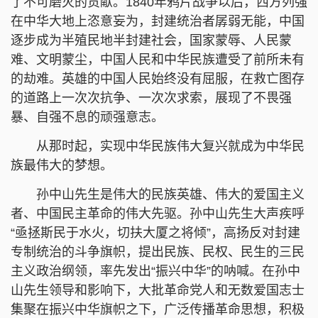
了不可磨灭的贡献。1840年鸦片战争以后，西方列强
在中华大地上恣意妄为，封建统治者孱弱无能，中国
逐步成为半殖民地半封建社会，国家蒙辱、人民蒙
难、文明蒙尘，中国人民和中华民族遭受了前所未有
的劫难。英雄的中国人民始终没有屈服，在救亡图存
的道路上一次次抗争、一次次求索，展现了不畏强
暴、自强不息的顽强意志。
从那时起，实现中华民族伟大复兴就成为中华民
族最伟大的梦想。
孙中山先生是伟大的民族英雄、伟大的爱国主义
者、中国民主革命的伟大先驱。孙中山先生大声疾呼
“亟拯斯民于水火，切扶大厦之将倾”，高扬反对封建
专制统治的斗争旗帜，提出民族、民权、民生的三民
主义政治纲领，率先发出“振兴中华”的呐喊。在孙中
山先生领导和影响下，大批革命党人和无数爱国志士
集聚在振兴中华旗帜之下，广泛传播革命思想，积极