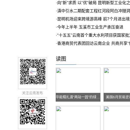
·
向“新”求质 以“优”破局 昆明新型工业化
·
滇中引水二期配套工程红河段阿白冲隧
·
昆明机场迎来跨境游高峰 前7个月进出境旅客
·
今年上半年 玉溪市工业生产承压奋进
·
“十五五”云南首个重大水利项目获国家批
·
香港商贸代表团回访云南企业 共商共享“
读图
关注云南发布
华能糯扎渡“两站一园”的绿色实践
美国6月贸易逆