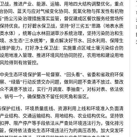
战，推进产业、能源、运输、用地四大结构调整优化，重点
氧防治协同、蓝天与应对气候变化协同、氮氧化物与挥发性有机物
百”扬尘污染治理措施落实监管，督促建成区餐饮服务经营场所
保持优良。打好碧水保卫战，坚持“好三劣五”思路（地表水质
类水体），统筹山水林田湖草沙系统治理，坚持污染防治和生
环境、水生态“三水统筹”，重点解决好节水、回水利用、保障生
我维护能力。打好净土保卫战：实施重点区域土壤污染综合防
设用地准入管理、推进环境风险协同防控，农用地和建设用地
风险得到有效管控。
央生态环境保护第一轮督察、“回头看”、省委和省政府环保
察、“绿盾”行动反馈交办问题，做到问题不查清不放过、整改
众不满意不放过，实行“月调度、季抽查”，对标对表、依法依
、销号一个，确保整改不留任何死角和盲区。
保护红线、环境质量底线、资源利用上线和环境准入负面清
产业结构、交通运输结构、用地结构、农业结构优化。坚持铁
扣押、限产停产等手段依法从严查处环境违法行为，强化排污
监管，保持依法查处生态环境违法行为的高压态势。加大突发环