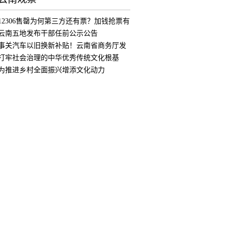
12306售罄为何第三方还有票？加钱抢票有
用
云南五地发布干部任前公示公告
事关汽车以旧换新补贴！云南省商务厅发
布公
打牢社会治理的中华优秀传统文化根基
为推进乡村全面振兴增添文化动力