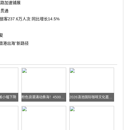
之路加速铺展
洞贯通
237.6万人次 同比增长14.5%
复
借港出海”新路径
差小幅下降
粉色浪潮涌动彝海！4500余名跑者乐跑楚雄喜迎火把节
2026滇池国际咖啡文化嘉年华怎么去？最全交通攻略戳进来→