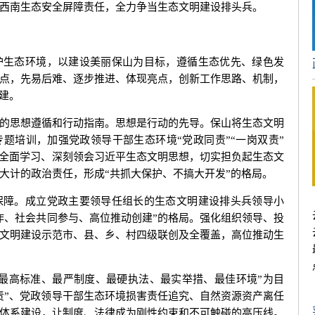
西南生态安全屏障责任，全力争当生态文明建设排头兵。
生态环境，以建设美丽保山为目标，遵循生态优先、绿色发
点，先易后难、逐步推进、体现亮点，创新工作思路、机制，
建。
思想遵循和行动指南。思想是行动的先导。保山将生态文明
题培训，加强党政领导干部生态环境“党政同责”“一岗双责”
部全面学习、深刻领会习近平生态文明思想，切实担负起生态文
大计的政治责任，形成“共抓大保护、不搞大开发”的格局。
障。成立党政主要领导任组长的生态文明建设排头兵领导小
作、社会共同参与、高位推动创建”的格局。强化组织领导、投
文明建设示范市、县、乡、村四级联创及全覆盖，高位推动生
高标准、最严制度、最硬执法、最实举措、最佳环境”为目
责”、党政领导干部生态环境损害责任追究、自然资源资产离任
体系建设，让制度、法律成为刚性约束和不可触碰的高压线。