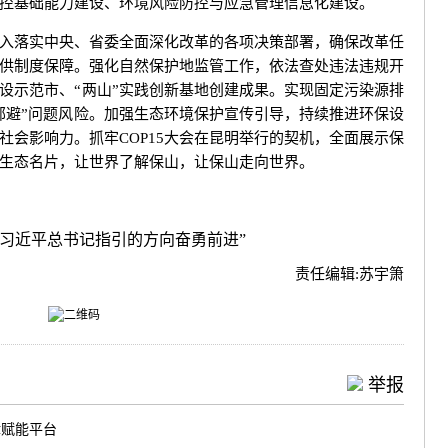
控基础能力建设、环境风险防控与应急管理信息化建设。
落实中央、省委全面深化改革的各项决策部署，确保改革任
供制度保障。强化自然保护地监管工作，依法查处违法违规开
设示范市、“两山”实践创新基地创建成果。实现固定污染源排
邻避”问题风险。加强生态环境保护宣传引导，持续推进环保设
社会影响力。抓牢COP15大会在昆明举行的契机，全面展示保
生态名片，让世界了解保山，让保山走向世界。
习近平总书记指引的方向奋勇前进
”
责任编辑:
苏宇箫
举报
律赋能平台