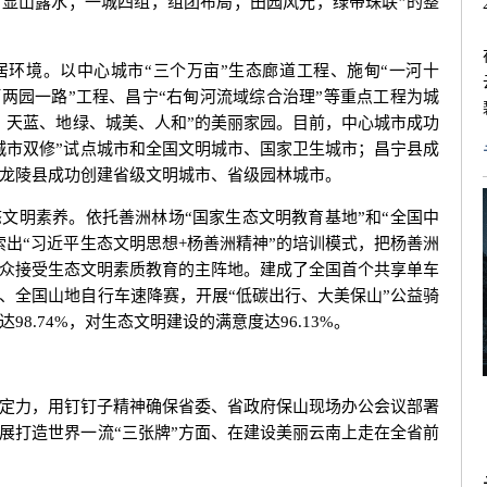
，显山露水；一城四组，组团布局；田园风光，绿带珠联”的整
境。以中心城市“三个万亩”生态廊道工程、施甸“一河十
河两园一路”工程、昌宁“右甸河流域综合治理”等重点工程为城
、天蓝、地绿、城美、人和”的美丽家园。目前，中心城市成功
城市双修”试点城市和全国文明城市、国家卫生城市；昌宁县成
龙陵县成功创建省级文明城市、省级园林城市。
明素养。依托善洲林场“国家生态文明教育基地”和“全国中
索出“习近平生态文明思想+杨善洲精神”的培训模式，把杨善洲
众接受生态文明素质教育的主阵地。建成了全国首个共享单车
、全国山地自行车速降赛，开展“低碳出行、大美保山”公益骑
8.74%，对生态文明建设的满意度达96.13%。
力，用钉钉子精神确保省委、省政府保山现场办公会议部署
展打造世界一流“三张牌”方面、在建设美丽云南上走在全省前