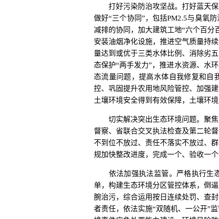
打好污染防治攻坚战。打好蓝天保卫
做好“三个协同”，包括PM2.5与臭
减排的协同，加大建筑工地“六个百分
安装油烟净化设施，推进空气质量持续
量达到或优于三类水体比例、消除劣五
态保护“两手发力”，推进水资源、水
态流量问题，提高水体自我修复和自
控、巩固提升农用地风险管控、加强建
土壤环境安全得到有效保障，土壤环境
切实解决突出生态环境问题。聚焦中
督察、省联合交叉执法检查及第二轮督
不到位不放过、责任不落实不放过、群
规加快整改进度，完成一个、验收一个
依法加强执法监管。严格执行生态
单，构建生态环境分区管控体系，倒逼
腕治污，综合运用按日连续处罚、查封
者责任，依法实施“双随机、一公开”