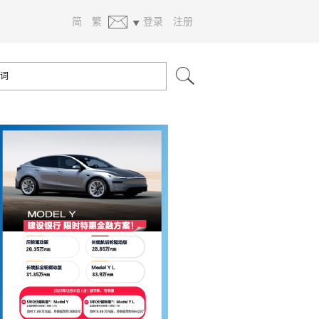
简
繁
登录
注册