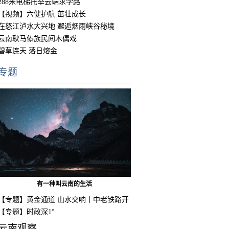
288米电梯托举云端求学路
【视频】六健护航 茁壮成长
在怒江泸水大兴地 邂逅烟雨峡谷秘境
云南耿马傣族民间木偶戏
碧草连天 落日熔金
专题
有一种叫云南的生活
【专题】黄金通道 山水交响丨中老铁路开
通
【专题】时政深1°
云南观察