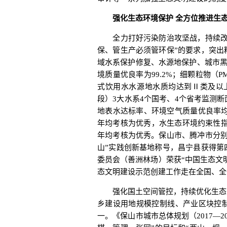
强化生态环境保护 全方位推进生态
全力打好污染防治攻坚战，持续改善
保、管生产必须管环保”的要求，突出
域水系保护修复、水源地保护、城市黑
境质量优良率为99.2%；细颗粒物（P
式饮用水水源地水质均达到Ⅱ类及以上
段）3大水系4个国考、4个省考监测
地表水达标率、环境空气质量优良率均完
年均考核为优秀，水生态环境约束性指标、
年均考核为优秀。保山市、腾冲市分别
山”实践创新基地称号，昌宁县获得第
委员会（善洲林场）荣获“中国生态文明
态文明建设示范创建工作走在全国、全
强化国土空间管控，持续优化生态空
乡建设用地规模控制线、产业区块控
一。《保山市城市总体规划（2017—