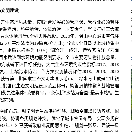
文明建设
生态环境质量。按照“管发展必须管环保、管行业必须管环
精准治污、科学治污、依法治污，压实责任，坚决打好三大流
臭水体治理等8个标志性战役。2020年，保山中心城市空气环
M2.5）平均浓度为19微克/立方米；全市8个县级以上城镇集中
，水质达标率为100%；澜沧江、怒江、伊洛瓦底江（云南
断面水质达到水环境功能区划要求。全市主要污染物排放总量、
成省下达目标任务，大气生态环境约束性指标2017、2018
土壤污染防治工作方案实施情况评估2018、2019、2020
获得第二批国家生态文明建设示范市、“绿水青山就是金山银
四批国家生态文明建设示范县称号，杨善洲精神教育基地管理
奖先进集体”荣誉称号，“永保桥”水站为全国“最美水站”。生
省前列。
间布局。科学划定生态保护红线、城镇空间增长边界线、城
制线，协调各类规划冲突，优化了城市空间布局，实现多规合
2035年）》已获省政府批复同意实施，“规划一张图、建设一盘