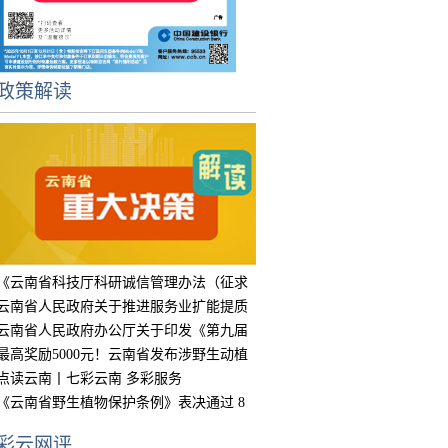
政策解读
《云南省科技厅科研诚信管理办法（征求
意见
云南省人民政府关于推进服务业扩能提质
的实
云南省人民政府办公厅关于印发《第九届
中国
最高奖励5000元！云南省发布涉野生动植
物违
点读云南丨七彩云南 多彩服务
《云南省野生植物保护条例》表决通过 8
月15
彩云网评