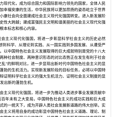
力现代化，成为综合国力和国际影响力领先的国家，全体人民
加幸福安康的生活，中华民族将以更加昂扬的姿态屹立于世界
小康社会向全面建成社会主义现代化强国转变。进入新发展阶
史性大跨越；建成富强民主文明和谐美丽的社会主义现代化强
根本标志和核心内容。
会主义现代化强国，将进一步彰显科学社会主义的历史必然
空想到科学、从理论到实践、从一国实践到多国发展、从遭受严
。以中国特色社会主义发展取得的巨大成就特别是党的十八大
两种社会制度、两种意识形态的对比态势正在发生有利于社会
方之乱”的鲜明对比，进一步显现出新时代中国特色社会主义的显
蓬勃的生机活力。实现新发展阶段的目标任务，必将以中国特
辩证明科学社会主义的强大生机活力、证明社会主义制度的显
焕发出新的蓬勃生机。
主义现代化强国，将进一步为推动人类进步事业发展贡献中
历百年未有之大变局，中国特色社会主义的成功实践和巨大成
式的一统天下，成为开辟人类社会发展新道路的伟大创举。实
会主义将用自身的成功彰显中国特色社会主义道路、理论、制