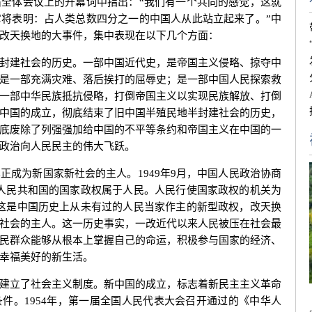
全体会议上的开幕词中指出：“我们有一个共同的感觉，这就
将表明：占人类总数四分之一的中国人从此站立起来了。”中
改天换地的大事件，集中表现在以下几个方面：
建社会的历史。一部中国近代史，是帝国主义侵略、掠夺中
是一部充满灾难、落后挨打的屈辱史；是一部中国人民探索救
一部中华民族抵抗侵略，打倒帝国主义以实现民族解放、打倒
中国的成立，彻底结束了旧中国半殖民地半封建社会的历史，
底废除了列强强加给中国的不平等条约和帝国主义在中国的一
政治向人民民主的伟大飞跃。
为新国家新社会的主人。1949年9月，中国人民政治协商
人民共和国的国家政权属于人民。人民行使国家政权的机关为
这是中国历史上从未有过的人民当家作主的新型政权，改天换
社会的主人。这一历史事实，一改近代以来人民被压在社会最
民群众能够从根本上掌握自己的命运，积极参与国家的经济、
幸福美好的新生活。
立了社会主义制度。新中国的成立，标志着新民主主义革命
件。1954年，第一届全国人民代表大会召开通过的《中华人