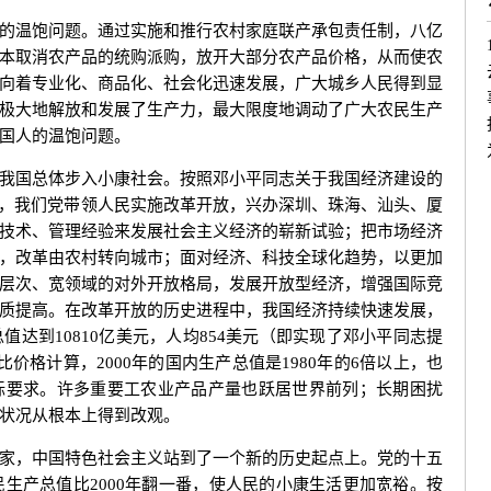
温饱问题。通过实施和推行农村家庭联产承包责任制，八亿
本取消农产品的统购派购，放开大部分农产品价格，从而使农
向着专业化、商品化、社会化迅速发展，广大城乡人民得到显
极大地解放和发展了生产力，最大限度地调动了广大农民生产
国人的温饱问题。
国总体步入小康社会。按照邓小平同志关于我国经济建设的
求，我们党带领人民实施改革开放，兴办深圳、珠海、汕头、厦
技术、管理经验来发展社会主义经济的崭新试验；把市场经济
，改革由农村转向城市；面对经济、科技全球化趋势，以更加
层次、宽领域的对外开放格局，发展开放型经济，增强国际竞
质提高。在改革开放的历史进程中，我国经济持续快速发展，
值达到10810亿美元，人均854美元（即实现了邓小平同志提
价格计算，2000年的国内生产总值是1980年的6倍以上，也
标要求。许多重要工农业产品产量也跃居世界前列；长期困扰
状况从根本上得到改观。
，中国特色社会主义站到了一个新的历史起点上。党的十五
民生产总值比2000年翻一番，使人民的小康生活更加宽裕。按