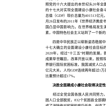
照党的十六大提出的本世纪头20年全
的十七大对实现全面建设小康社会奋斗
总值（GDP）现价总量为401513亿
月26日发布的2011年《世界经济黄
国凸显中国影响力。在世界格局发生
素，中国特色社会主义站到了一个新的
四是中华民族正以崭新姿态稳居中等
十七大确立的全面建设小康社会目标的
2020年，经过“十三五”时期的发
成果举世瞩目，改革开放以来，按照现
界银行国际贫困标准，我国减贫人口占同
亿元大关，人均GDP连续两年超过1万
比重预计超过17%。
决胜全面建成小康社会取得决定性
经过全党全国各族人民共同努力，我
困人口全部脱贫，832个贫困县全部摘
成了消除绝对贫困的艰巨任务，创造了