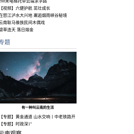
288米电梯托举云端求学路
【视频】六健护航 茁壮成长
在怒江泸水大兴地 邂逅烟雨峡谷秘境
云南耿马傣族民间木偶戏
碧草连天 落日熔金
专题
有一种叫云南的生活
【专题】黄金通道 山水交响丨中老铁路开
通
【专题】时政深1°
云南观察