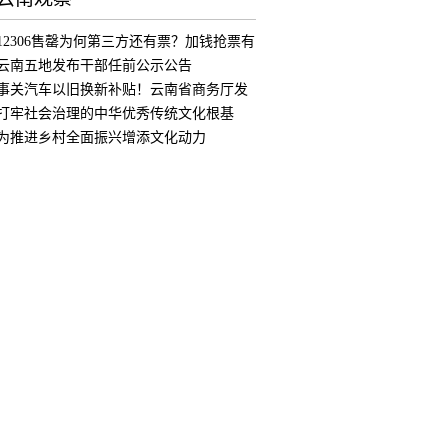
12306售罄为何第三方还有票？加钱抢票有
用
云南五地发布干部任前公示公告
事关汽车以旧换新补贴！云南省商务厅发
布公
打牢社会治理的中华优秀传统文化根基
为推进乡村全面振兴增添文化动力