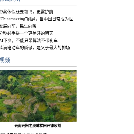
带薪休假既要领飞，更需护航
“Chinamaxxing”刷屏，当中国日常成为世
界
发展向前，民生向暖
分秒必争拼一个更美好的明天
AI下乡，不能只带算法不带刹车
挂满电动车的骄傲，是父亲最大的排场
视频
云南元阳老虎嘴梯田开镰收割