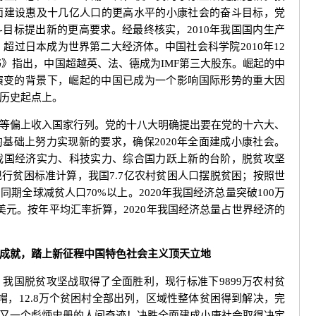
面建设惠及十几亿人口的更高水平的小康社会的奋斗目标，党
目标提出新的更高要求。经最终核实，2010年我国国内生产
元，超过日本成为世界第二大经济体。中国社会科学院2010年12
皮书》指出，中国超越英、法、德成为IMF第三大股东。崛起的中
演变的背景下，崛起的中国已成为一个影响国际形势的重大因
历史起点上。
偏上收入国家行列。党的十八大明确提出要在党的十六大、
基础上努力实现新的要求，确保2020年全面建成小康社会。
展，我国经济实力、科技实力、综合国力跃上新的台阶，脱贫攻坚
行贫困标准计算，我国7.7亿农村贫困人口摆脱贫困；按照世
期全球减贫人口70%以上。2020年我国经济总量突破100万
美元。按年平均汇率折算，2020年我国经济总量占世界经济的
成就，踏上新征程中国特色社会主义顶天立地
国脱贫攻坚战取得了全面胜利，现行标准下9899万农村贫
帽，12.8万个贫困村全部出列，区域性整体贫困得到解决，完
又一个彪炳史册的人间奇迹！决胜全面建成小康社会取得决定