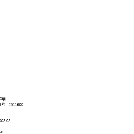
声明
：2511600
003.08
cn