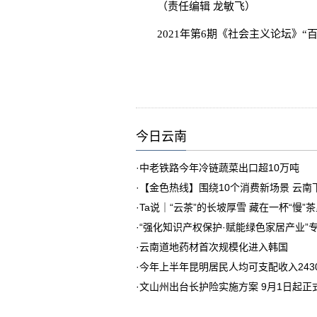
（责任编辑 龙敏飞）
2021年第6期《社会主义论坛》“
今日云南
·
中老铁路今年冷链蔬菜出口超10万吨
·
【金色热线】围绕10个消费新场景 云
·
Ta说｜“云茶”的长坡厚雪 藏在一杯“慢”
·
“强化知识产权保护·赋能绿色家居产业”
·
云南道地药材首次规模化进入韩国
·
今年上半年昆明居民人均可支配收入243
·
文山州出台长护险实施方案 9月1日起正