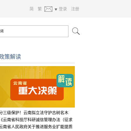
简
繁
登录
注册
政策解读
分三级保护！云南拟立法守护古树名木
《云南省科技厅科研诚信管理办法（征求
意见
云南省人民政府关于推进服务业扩能提质