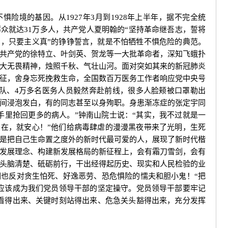
境的基因。从1927年3月到1928年上半年，据不完全统
众就达31万多人，共产党人夏明翰的“坚持革命继吾志，誓将
紧，只要主义真”的铮铮誓言，就是不怕牺牲不惧危险的典范。
共产党的徐特立、叶剑英、贺龙等一大批革命者，深知飞蛾扑
大无畏精神，烛照千秋、气壮山河。面对突如其来的新冠肺炎
征，舍身忘死挽救生命，全国数百万医务工作者响应党中央号
疗队、4万多名医务人员毅然奔赴前线，很多人脸颊被口罩勒出
间浸泡发白，有的同志甚至以身殉职。身患渐冻症的张定宇同
手里抢回更多的病人。”钟南山院士说：“其实，我不过就是一
们在，就安心！”他们给病毒肆虐的漫漫黑夜带来了光明，生死
是把自己生命置之度外的新时代最可爱的人，展现了新时代楷
发展理念、构建新发展格局的新征程上，会有霜刀雪剑，会有
头脑清楚、砥砺前行，干出经得起历史、现实和人民检验的业
也反对贪生怕死、好逸恶劳、恐危惧险的懦夫和胆小鬼！“把
应该成为我们党员领导干部的坚定操守。党员领导干部要牢记
看得出来、关键时刻站得出来、危急关头豁得出来，充分发挥