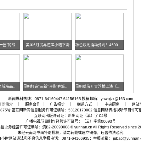
华能糯扎渡“两站一园”的绿色实践
美国6月贸易逆差小幅下降
粉色浪潮涌动彝海！4500余名跑者乐跑楚雄喜迎火把节
云南发布多条跨区域精品自驾线路
昆明打造“三新”消费“春城样板”
昆明草海开合浮桥上演《目瑙纵歌》刀舞
新闻爆料热线：0871-64160447 64156165 投稿邮箱：ynwbjzx@163.com
南网简介
｜ 服务合作 ｜
广告报价
｜
联系方式
｜
中央厨房
｜
网站
0875号
互联网新闻信息服务许可证编号：53120170002
信息网络传播视听节目许可证号
互联网出版许可证：新出网证（滇）字 04号
广播电视节目制作经营许可证号：（云）字第00093号
信业务经营许可证编号：滇B2-20090008
® yunnan.cn All Rights Reserved since 2
未经云南网书面特别授权，请勿转载或建立镜像，违者依法必究
4小时网站违法和不良信息举报电话：0871-64166935；举报邮箱：
jubao@yunnan.