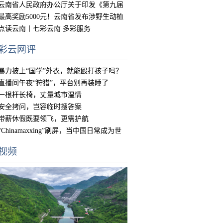
的实
云南省人民政府办公厅关于印发《第九届
中国
最高奖励5000元！云南省发布涉野生动植
物违
点读云南丨七彩云南 多彩服务
彩云网评
暴力披上“国学”外衣，就能殴打孩子吗？
直播间午夜“狩猎”，平台别再装睡了
一根杆长椅，丈量城市温情
安全拷问，岂容临时搜答案
带薪休假既要领飞，更需护航
“Chinamaxxing”刷屏，当中国日常成为世
界
视频