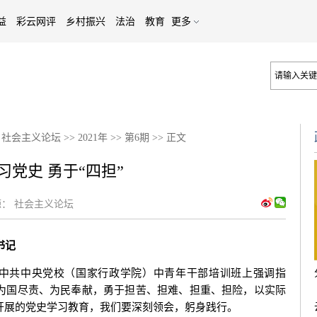
益
彩云网评
乡村振兴
法治
教育
更多
>
社会主义论坛
>>
2021年
>>
第6期
>>
正文
习党史 勇于“四担”
：
社会主义论坛
书记
的中共中央党校（国家行政学院）中青年干部培训班上强调指
为国尽责、为民奉献，勇于担苦、担难、担重、担险，以实际
开展的党史学习教育，我们要深刻领会，躬身践行。