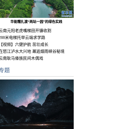
华能糯扎渡“两站一园”的绿色实践
云南元阳老虎嘴梯田开镰收割
288米电梯托举云端求学路
【视频】六健护航 茁壮成长
在怒江泸水大兴地 邂逅烟雨峡谷秘境
云南耿马傣族民间木偶戏
专题