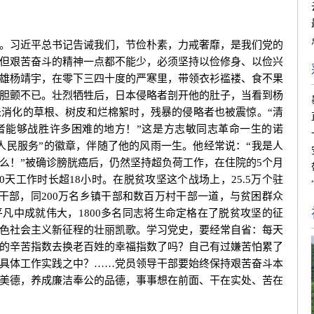
习近平总书记告诫我们，节俭朴素，力戒奢靡，是我们党的
但艰苦奋斗的精神一点都不能少，必须坚持以俭修身、以俭兴
雄杨靖宇，在零下三四十度的严寒里，带领衣衫褴褛、食不果
胆颤不已。壮烈牺牲后，日本侵略者剖开他的肚子，当看到杨
消化的草根、树皮和烂棉絮时，残暴的侵略者也被震惊。“清
者能够战胜许多困难的地方！”这是方志敏同志革命一生的诺
人民服务”的徽章，伴随了他的风雨一生。他经常说：“我是人
么！”被确诊膀胱癌后，仍然坚持超负荷工作，在住院的5个月
0天工作时长超18小时。在脱贫攻坚这个战场上，25.5万个驻
村干部，同200万名乡镇干部和数百万村干部一道，与贫困群众
凡中成就伟大，1800多名同志将生命定格在了脱贫攻坚的征
色社会主义新征程的壮丽凯歌。学习党史，要经常自省：每天
的辛苦指数去换老百姓的幸福指数了吗？自己有过嫌苦怕累了
具体工作实践之中？……党员领导干部要始终保持艰苦奋斗本
美德，养成廉洁奉公的品德，事事想在前面、干在实处、苦在