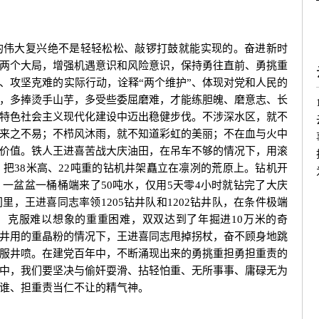
伟大复兴绝不是轻轻松松、敲锣打鼓就能实现的。奋进新时
两个大局，增强机遇意识和风险意识，保持勇往直前、勇挑重
、攻坚克难的实际行动，诠释“两个维护”、体现对党和人民的
，多捧烫手山芋，多受些委屈磨难，才能练胆魄、磨意志、长
特色社会主义现代化建设中迈出稳健步伐。不涉深水区，就不
来之不易；不栉风沐雨，就不知道彩虹的美丽；不在血与火中
价值。铁人王进喜苦战大庆油田，在吊车不够的情况下，用滚
，把38米高、22吨重的钻机井架矗立在凛冽的荒原上。钻机开
一盆盆一桶桶端来了50吨水，仅用5天零4小时就钻完了大庆
里，王进喜同志率领1205钻井队和1202钻井队，在条件极端
，克服难以想象的重重困难，双双达到了年掘进10万米的奇
井用的重晶粉的情况下，王进喜同志甩掉拐杖，奋不顾身地跳
服井喷。在建党百年中，不断涌现出来的勇挑重担勇担重责的
中，我们要坚决与偷奸耍滑、拈轻怕重、无所事事、庸碌无为
谁、担重责当仁不让的精气神。