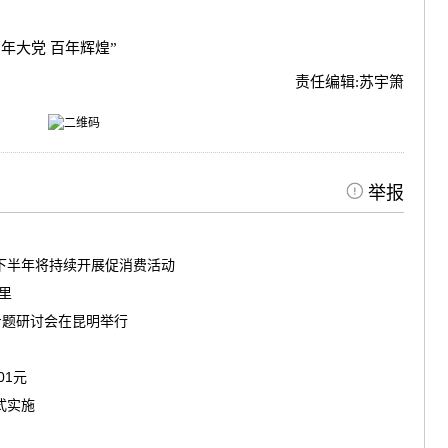
百年大党 百年辉煌”
责任编辑:
苏宇箫
举报
南下半年将持续开展促消费活动
茶里
专题研讨会在昆明举行
01元
式实施