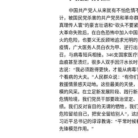
中国共产党人从来就有不怕危情不惧险
计，被国民党杀害的共产党员和革命群
真理传人寰”的豪言壮语和“砍头不要
大革命失败后，在白色恐怖中加入中国
火的危险，也要义无反顾地追求光明的
疫情，广大医务人员白衣为甲、逆行出
召，与病毒短兵相接。346支国家医
血痕甚至溃烂，很多人双手因汗水长时
志说：“我必须跑得更快，才能从病毒
个看病的大夫。”人民群众说：“有你
救援情景感天动地。这些最美的天使，
模的风采。在立足新发展阶段、践行新
危情险境，我们党员干部要政治坚定、
绩。我们反对盲目的无谓的牺牲，我们
危险留给自己，把安全留给别人”，这
习近平总书记的谆谆教诲：“平常时候
先锋模范作用。”