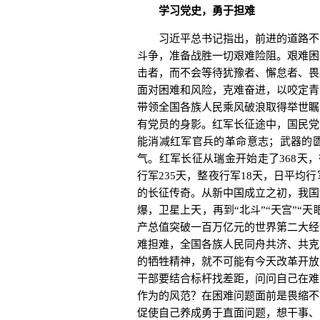
学习党史，勇于担难
习近平总书记指出，前进的道路不可
斗争，准备战胜一切艰难险阻。艰难困
击者，而不会等待犹豫者、懈怠者、畏
面对困难和风险，克难奋进，以咬定青
带领全国各族人民乘风破浪取得举世瞩
有党员的身影。红军长征途中，国民党
能消减红军官兵的革命意志；武器的
气。红军长征从瑞金开始走了368天，征
行军235天，整夜行军18天，日平均
的长征传奇。从新中国成立之初，我国
爆，卫星上天，再到“北斗”“天宫”“
产总值突破一百万亿元的世界第二大经
难担难，全国各族人民同舟共济、共克
的牺牲精神，就不可能有今天改革开放
干部要结合标杆找差距，问问自己在难
作为的风范？在困难问题面前是畏缩不
促使自己养成勇于直面问题，想干事、