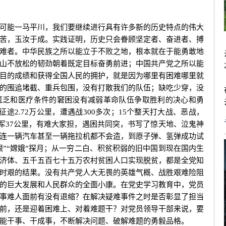
能一马平川，我们要继续进行具有许多新的历史特点的伟大
苦，玉汝于成。实践证明，历史只会眷顾坚定者、奋进者、搏
难者。中华民族之所以能立于不败之地，根本就在于能勇敢地
山不放松的韧劲朝着既定目标奋勇前进；中国共产党之所以能
目的成绩和获得全国人民的拥护，就是因为哪里有困难哪里就
的围追堵截、重兵包围，没有打散我们的队伍；缺吃少穿，没
匮乏和医疗条件的窘困没有减弱革命队伍争取胜利的决心和勇
途2.72万公里，遭遇战300多次；15个整天打大战、恶战，
行军37公里，有难大家担，遇困共同突，书写了惊天地、泣鬼神
连一辆汽车甚至一辆拖拉机都不会造，到原子弹、氢弹成功试
天眼”“嫦娥”探月；从一穷二白、积贫积弱的旧中国到现在国内生
济体、五千五百七十五万农村贫困人口实现脱贫，都是全党知
时艰的结果。没有共产党人大无畏的英雄气概、战胜艰难险阻
的巨大发展和人民群众的全面小康。在党史学习教育中，党员
事难人面前有没有退缩？在解决疑难事件之时是否彰显了担当
前，还是迎着困难上、对着难题干？对党员领导干部来说，要
能干事、干成事，不断解决问题、破解难题的勇毅品格。