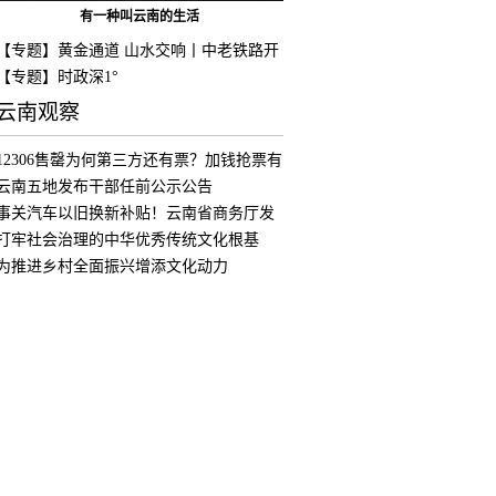
有一种叫云南的生活
【专题】黄金通道 山水交响丨中老铁路开
通
【专题】时政深1°
云南观察
12306售罄为何第三方还有票？加钱抢票有
用
云南五地发布干部任前公示公告
事关汽车以旧换新补贴！云南省商务厅发
布公
打牢社会治理的中华优秀传统文化根基
为推进乡村全面振兴增添文化动力