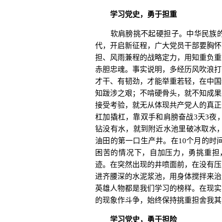
学习党史，勇于担重
软肩膀挑不起硬担子。中华民族的
代，开启新征程，广大党员干部要胸怀
担、风雨兼程的战略定力，用知重负重
赤胆忠魂。事实说明，多经历风吹浪打
才干、有韧劲，才能举重若轻，在中国
知跋涉之艰；不啃硬骨头，就不知成果
接受考验，就无从体现共产党人的真正
杠加撬杠，靠双手和肩膀奋战3天3夜
钻没有水，就到附近水池里破冰取水，
油田的第一口生产井。在10个月的时间
困苦的情况下，自加压力，勇挑重担
迹。在突然出现的井喷面前，在没有压
进齐腰深的水泥浆池，用身体搅拌来治
英雄人物都是我们学习的榜样。在现实
的现象作斗争，始终保持挑重担舍我其
学习党史，勇于担险