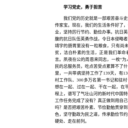
学习党史，勇于担苦
我们党的历史就是一部艰苦奋斗史。
传家宝。现在，我们的生活条件好了，
业，坚持厉行节约、勤俭办事。抗日英
腹的抗日队伍英勇作战，令日本侵略者
靖宇的肠胃里没有一粒粮食，只有尚未
贫，洁白朴素的生活，正是我们革命
言。夙夜在公的周恩来同志，一枚“为
民的总服务员，吃点苦受点累算不了什
里，一共带病坚持工作了139天，有13
村工作队、300多万名第一书记和驻
想在一起、过在一起、干在一起，在平
程上，谱写了气壮山河的新时代中国特
工作任务完成了没有？真正做到用自己
吗？是否把艰苦朴素、节俭勤勉贯穿到
色，坚守勤政为民之道，传承勤俭节约
硬处、走在前列。