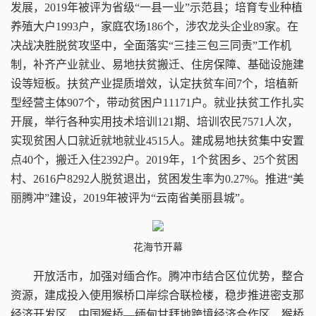
发展，2019年被评为省级“一县一业”示范县；培育专业种植
养殖大户1993户，家庭农场186个，涉农龙头企业89家。在
决战决胜脱贫攻坚中，全面落实“三挂三包三同责”工作机
制，补齐产业就业、易地扶贫搬迁、住房保障、基础设施建
设等短板。扶贫产业提质增效，认定扶贫车间7个，培植新
型经营主体907个，带动贫困户11171户。就业扶贫工作扎实
开展，举行各种实用技术培训121期、培训农民7571人次，
实现贫困人口就近就地就业4515人。建成易地扶贫集中安置
点40个，搬迁入住2392户。2019年，1个贫困乡、25个贫困
村、2616户8292人脱贫退出，贫困发生率为0.27%。推进“美
丽腾冲”建设，2019年被评为“云南省美丽县城”。
花海节开幕
开放活市，加强对缅合作。
腾冲市结合区位优势，整合
资源，建成投入使用猴桥口岸综合联检楼，稳步推进密支那
经济开发区、中国猴桥—缅甸甘拜地跨境经济合作区、猴桥