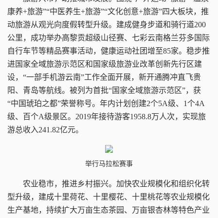
康养+旅游”“中医养生+旅游”“文化创意+旅游”四大板块，推
动旅游从观光向度假转型升级。建成健身步道和骑行道200
公里，成功举办高黎贡超级山径赛、七彩云南格兰芬多国际
自行车节等精品赛事活动，健康运动社团增至85家。稳步推
进国家全域旅游示范区和国家级旅游业改革创新先行区建
设，“一部手机游云南”工作全面开展，新开通腾冲直飞贵
阳、青岛等航线。被列为首批“国家全域旅游示范区”，获
“中国琥珀之都”荣誉称号。年内计划创建2个5A级、1个4A
级、百个A级景区。2019年接待游客1958.8万人次，实现旅
游总收入241.82亿元。
举行马拉松赛事
农业稳市，推进乡村振兴。
加快农业规模化和组织化转
型升级，建成十里荷花、十里樱花、十里桃花等农业规模化
生产基地，持续扩大万亩生态茶园、万亩银杏林等特色产业