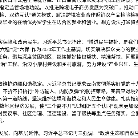
加快口岸公用型保税仓库、出口监管仓库以及来料加工区建设。
指定监管场地功能。以推进跨境电子商务发展为突破口，推动
两检、双边互认”通关模式，解决跨境农业合作返销农产品检验
校毕业的在缅优秀留学生在边合区就业和创业。想方设法打通资
实保障和改善民生。
习近平总书记指出：“增进民生福祉，是我
六稳”促“六保”作为2020年工作主基调，切实解决群众关心的
任务，聚焦深度贫困地区，继续抓好挂包帮扶、精准帮扶、问题
治”工程、沿边小康村建设和乡村旅游，努力建设“产业兴旺、生
效维护边疆和谐稳定。
习近平总书记要求云南贯彻落实好党的十
，不折不扣执行“外防输入、内防反弹”的防控策略，完善应对境
入第一道防线，坚决维护边境和谐稳定和人民生命健康。扎实推
族地区经济发展，使“三个离不开”思想和“五个认同”观念更加
村民议事、社区治理、道德建设、留守帮扶等重点任务落实，全
马。
发展、向基层延伸。
习近平总书记再三强调：“政治生态和自然