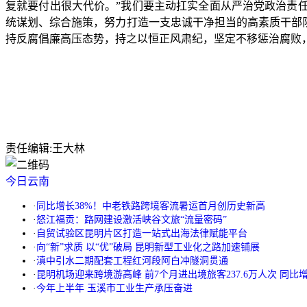
复就要付出很大代价。”我们要主动扛实全面从严治党政治责
统谋划、综合施策，努力打造一支忠诚干净担当的高素质干部队
持反腐倡廉高压态势，持之以恒正风肃纪，坚定不移惩治腐败
责任编辑:
王大林
今日云南
·
同比增长38%！中老铁路跨境客流暑运首月创历史新高
·
怒江福贡：路网建设激活峡谷文旅“流量密码”
·
自贸试验区昆明片区打造一站式出海法律赋能平台
·
向“新”求质 以“优”破局 昆明新型工业化之路加速铺展
·
滇中引水二期配套工程红河段阿白冲隧洞贯通
·
昆明机场迎来跨境游高峰 前7个月进出境旅客237.6万人次 同比增长
·
今年上半年 玉溪市工业生产承压奋进