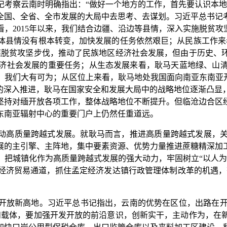
记考察云南时明确指出：“做好一个地方的工作，首先要认识本地
全国、全省、全市发展的大局中去思考、去谋划。习近平总书记
，2015年以来，我们结合边疆、沿边等县情，深入实施脱贫攻
体县情没有根本转变，加快发展的任务依然艰巨；从民族工作来
族脱贫攻坚步伐，推动了民族地区经济社会发展，但由于历史、
济社会发展的重要任务；从生态发展来看，耿马天蓝地绿、山
，我们大有可为；从区位上来看，耿马地处我国面向南亚东南亚开
设的深入推进，耿马在国家安全和发展大局中的战略地位逐渐凸显
坚持对缅开放各项工作，整体战略地位不断提升。但临沧边合区
东南亚辐射中心的重要门户上仍然任重道远。
推动高质量跨越式发展。
就耿马而言，推进高质量跨越式发展，
展的主引擎、主阵地，集中要素资源、优势力量推进蔗糖精深加
。把城镇化作为高质量跨越式发展的强大动力，牢固树立“以人为
经济贸易通道，抓住孟定经济发达镇行政管理体制改革的机遇，努
开放新高地。
习近平总书记指出，云南的优势在区位，出路在开放
和载体，要加强开发开放的前沿意识，创新实干，主动作为，在