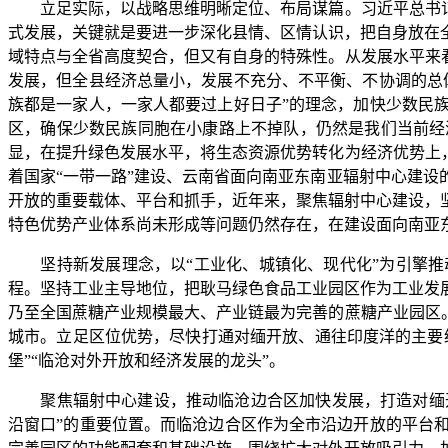
立足实际，以战略思维明晰定位、布局谋篇。
习近平总书
式发展，关键就是要进一步深化县情、区情认识，把自身放在
域特点与全省高度契合，但又有自身的特殊性。从发展水平来看
发展，但全县经济总量小，发展不充分、不平衡、不协调的总
族都是一家人，一家人都要过上好日子”的理念，加快少数民
区，确保少数民族同胞在小康路上不掉队，仍然是我们当前经
显，在提升绿色发展水平，将生态资源优势转化为经济优势上
着国家“一带一路”建设、云南省面向南亚东南亚辐射中心建
开放的重要载体、平台和抓手，近年来，聚焦辐射中心建设，
特色优势产业体系尚未形成等问题仍然存在，在建设面向南亚
坚持新发展理念，以“工业化、城镇化、现代化”为引擎
程。坚持工业主导地位，把耿马绿色食品工业园区作为工业发
乃至全国蔗糖产业规模最大、产业链最为完善的蔗糖产业园区
城市。立足区位优势，尽快打通对缅开放、通往印度洋的主要
堡”“临沧对外开放和经济发展的龙头”。
聚焦辐射中心建设，推动临沧边合区加快发展，打造对缅
沿窗口”的重要位置。而临沧边合区作为全市沿边开放的平台