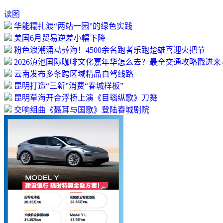
读图
华能糯扎渡“两站一园”的绿色实践
美国6月贸易逆差小幅下降
粉色浪潮涌动彝海！4500余名跑者乐跑楚雄喜迎火把节
2026滇池国际咖啡文化嘉年华怎么去？最全交通攻略戳进来
云南发布多条跨区域精品自驾线路
昆明打造“三新”消费“春城样板”
昆明草海开合浮桥上演《目瑙纵歌》刀舞
交响组曲《聂耳与国歌》登陆春城剧院