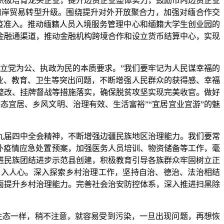
积极培育龙头企业，提升边贸企业整体实力，鼓励市内边贸企业
口岸贸易转型升级。围绕提升对外开放聚合力，加强对缅合作交
检疫准入。推动缅籍人员入境服务管理中心和缅籍大学生创业园的
金融通渠道，推动金融机构跨境合作和设立货币结算中心，实现
们立党为公、执政为民的本质要求。”我们要牢记为人民谋幸福的
就业、教育、卫生等突出问题，不断增强人民群众的获得感、幸福
整改、挂牌督战等措施落实，确保脱贫攻坚实现完美收官。做好
态宜居、乡风文明、治理有效、生活富裕”“宜居宜业宜游”的魅
九届四中全会精神，不断增强边疆民族地区治理能力。我们要常
外疫情应急处置预案，加强医务人员培训、物资储备等工作，毫
进民族团结进步示范县创建，积极教育引导各族群众牢固树立正
深入人心。深入探索乡村治理工作，坚持自治、德治、法治相结
面提升乡村治理能力。完善社会治安防控体系，深入推进扫黑除
生态一样，稍不注意，就容易受到污染，一旦出现问题，再想恢