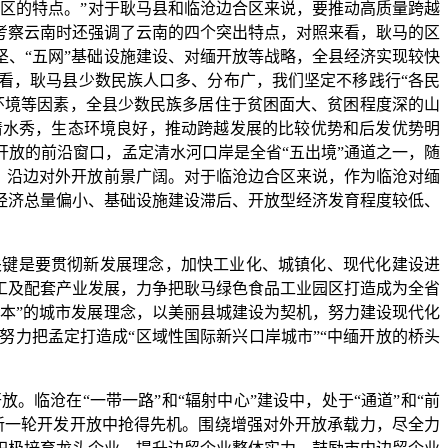
区的特点。”对于耿马县和临沧边合区来说，要推动高质量跨越
考察云南时还强调了云南的四个突出特点，对照来看，耿马的区
坚、“五网”基础设施建设、对缅开放等战略，全县经济实现较快
看，耿马县少数民族人口多、分布广，我们坚定不移践行“各民
环境等因素，全县少数民族多居住于贫困面大、贫困程度深的山
清水秀，生态环境良好，推动跨越发展的比较优势和后发优势明
放的前沿窗口，孟定清水河口岸是全省“五出境”通道之一，随
，沿边对外开放前景广阔。对于临沧边合区来说，作为临沧对缅
经济总量偏小、基础设施建设滞后、开放型经济发育程度较低、
关键是要贯彻新发展理念，加快工业化、城镇化、现代化建设进
工及配套产业发展，力争把耿马绿色食品工业园区打造成为全省
本”的城市发展理念，以美丽县城建设为契机，努力建设现代化
力把孟定打造成“区域性国际新兴口岸城市”“中缅开放的桥头
。临沧在“一带一路”和“辐射中心”建设中，处于“通道”和“前
新一轮开发开放中抢得先机。围绕增强对外开放承载力，尽全力