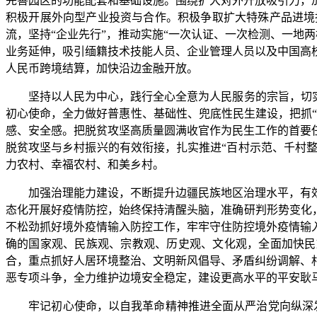
完善园区的功能配套和基础设施。围绕扩大对外开放吸引力，
积极开展外向型产业投资与合作。积极争取扩大特殊产品进境
流，坚持“企业先行”，推动实施“一次认证、一次检测、一地
业务延伸，吸引缅籍技术技能人员、企业管理人员以及中国高
人民币跨境结算，加快沿边金融开放。
坚持以人民为中心，践行全心全意为人民服务的宗旨，切
初心使命，全力做好普惠性、基础性、兜底性民生建设，把抓“
感、安全感。把脱贫攻坚高质量圆满收官作为民生工作的首要
脱贫攻坚与乡村振兴的有效衔接，扎实推进“百村示范、千村整
力农村、幸福农村、和美乡村。
加强治理能力建设，不断提升边疆民族地区治理水平，有
态化开展好疫情防控，始终保持清醒头脑，准确研判形势变化
不松劲抓好境外疫情输入防控工作，牢牢守住防控境外疫情输
确的国家观、民族观、宗教观、历史观、文化观，全面加快民
合，重点抓好人居环境整治、文明新风倡导、矛盾纠纷调解、
恶专项斗争，全力维护边境安全稳定，建设更高水平的平安耿
牢记初心使命，以自我革命精神推进全面从严治党向纵深