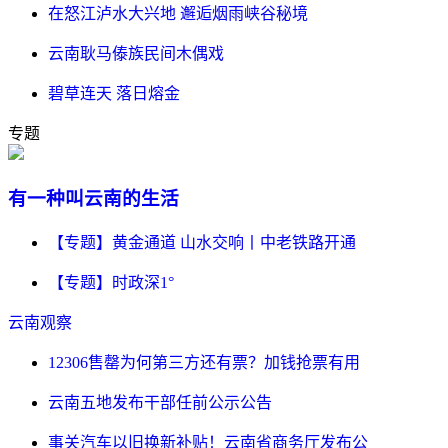
在怒江泸水大兴地 邂逅烟雨峡谷秘境
云南耿马傣族民间木偶戏
碧草连天 落日熔金
专题
有一种叫云南的生活
【专题】黄金通道 山水交响丨中老铁路开通
【专题】时政深1°
云南观察
12306售罄为何第三方还有票？加钱抢票有用
云南五地发布干部任前公示公告
事关汽车以旧换新补贴！云南省商务厅发布公