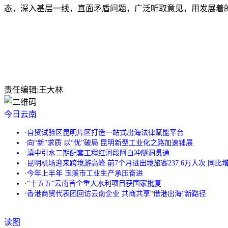
态，深入基层一线，直面矛盾问题，广泛听取意见，用发展着
责任编辑:
王大林
今日云南
·
自贸试验区昆明片区打造一站式出海法律赋能平台
·
向“新”求质 以“优”破局 昆明新型工业化之路加速铺展
·
滇中引水二期配套工程红河段阿白冲隧洞贯通
·
昆明机场迎来跨境游高峰 前7个月进出境旅客237.6万人次 同比增长
·
今年上半年 玉溪市工业生产承压奋进
·
“十五五”云南首个重大水利项目获国家批复
·
香港商贸代表团回访云南企业 共商共享“借港出海”新路径
读图