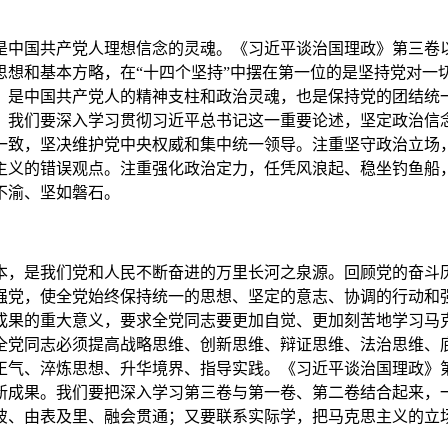
中国共产党人理想信念的灵魂。《习近平谈治国理政》第三卷以
思想和基本方略，在“十四个坚持”中摆在第一位的是坚持党对一
，是中国共产党人的精神支柱和政治灵魂，也是保持党的团结统
。我们要深入学习贯彻习近平总书记这一重要论述，坚定政治信
一致，坚决维护党中央权威和集中统一领导。注重坚守政治立场
主义的错误观点。注重强化政治定力，任凭风浪起、稳坐钓鱼船，
不渝、坚如磐石。
，是我们党和人民不断奋进的万里长河之泉源。回顾党的奋斗历
强党，使全党始终保持统一的思想、坚定的意志、协调的行动和
成果的重大意义，要求全党同志要更加自觉、更加刻苦地学习马克
全党同志必须提高战略思维、创新思维、辩证思维、法治思维、
气、淬炼思想、升华境界、指导实践。《习近平谈治国理政》第
新成果。我们要把深入学习第三卷与第一卷、第二卷结合起来，
彼、由表及里、融会贯通；又要联系实际学，把马克思主义的立