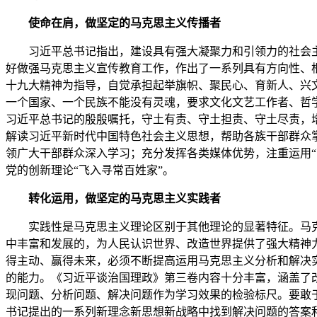
使命在肩，做坚定的马克思主义传播者
习近平总书记指出，建设具有强大凝聚力和引领力的社会主
好做强马克思主义宣传教育工作，作出了一系列具有方向性、
十九大精神为指导，自觉承担起举旗帜、聚民心、育新人、兴
一个国家、一个民族不能没有灵魂，要求文化文艺工作者、哲
习近平总书记的殷殷嘱托，守土有责、守土担责、守土尽责，
解读习近平新时代中国特色社会主义思想，帮助各族干部群众
领广大干部群众深入学习；充分发挥各类媒体优势，注重运用
党的创新理论“飞入寻常百姓家”。
转化运用，做坚定的马克思主义实践者
实践性是马克思主义理论区别于其他理论的显著特征。马克
中丰富和发展的，为人民认识世界、改造世界提供了强大精神
得主动、赢得未来，必须不断提高运用马克思主义分析和解决
的能力。《习近平谈治国理政》第三卷内容十分丰富，涵盖了
现问题、分析问题、解决问题作为学习效果的检验标尺。要敢
书记提出的一系列新理念新思想新战略中找到解决问题的答案