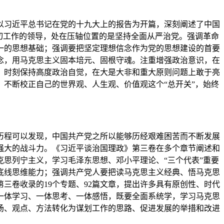
习近平总书记在党的十九大上的报告为开篇，深刻阐述了中国
切工作的领导，处在压轴位置的是坚持全面从严治党。强调革命
一的思想基础；强调要把坚定理想信念作为党的思想建设的首要
念，用马克思主义固本培元、固根守魂。注重增强政治意识，在
，时刻保持高度政治自觉，在大是大非和重大原则问题上敢于亮
不断校正自己的世界观、人生观、价值观这个“总开关”，始终
程可以发现，中国共产党之所以能够历经艰难困苦而不断发展
强大的战斗力。《习近平谈治国理政》第三卷在多个章节阐述和
思列宁主义，学习毛泽东思想、邓小平理论、“三个代表”重要
底线思维能力；强调共产党人要把读马克思主义经典、悟马克思
三卷收录的19个专题、92篇文章，提出许多具有原创性、时代
一体学习、一体思考、一体感悟，既要全面系统学，学习马克思
场、观点、方法转化为谋划工作的思路、促进发展的举措和改进