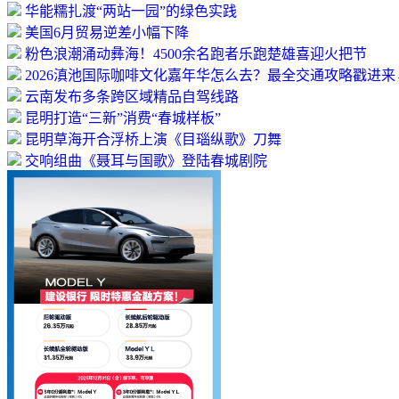
华能糯扎渡“两站一园”的绿色实践
美国6月贸易逆差小幅下降
粉色浪潮涌动彝海！4500余名跑者乐跑楚雄喜迎火把节
2026滇池国际咖啡文化嘉年华怎么去？最全交通攻略戳进来
云南发布多条跨区域精品自驾线路
昆明打造“三新”消费“春城样板”
昆明草海开合浮桥上演《目瑙纵歌》刀舞
交响组曲《聂耳与国歌》登陆春城剧院