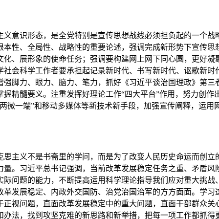
义意识形态，是全党特别是宣传思想战线必须担负起的一个战略
根本性、全局性、战略性的重要论述，强调完成新形势下宣传思
文化、展形象的使命任务；强调要构建网上网下同心圆，更好凝
学社会科学工作者要承担起记录新时代、书写新时代、讴歌新时
增强脚力、眼力、脑力、笔力，抓好《习近平谈治国理政》第三
掌握精髓要义。注重发挥好理论工作“四大平台”作用，努力创作
“两微一端”和移动多媒体等新技术新手段，加强宣传阐释，运用
思主义不是书斋里的学问，而是为了改变人民历史命运而创立的
力量。习近平总书记强调，当前改革发展稳定任务之重、矛盾风
实际问题的能力，不断提高运用科学理论指导我们应对重大挑战
改革发展稳定、内政外交国防、治党治国治军的方方面面。学习
于正视问题，直面改革发展稳定中的重大问题，直面干部群众关
和办法，找到攻坚克难的新思路和新举措，把每一项工作都抓得