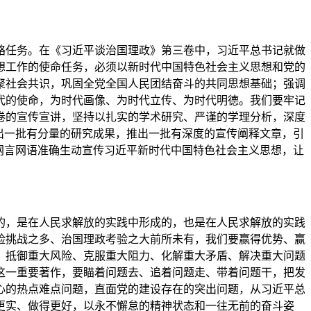
任务。在《习近平谈治国理政》第三卷中，习近平总书记就做
想工作的使命任务，必须以新时代中国特色社会主义思想和党的
聚社会共识，巩固全党全国人民团结奋斗的共同思想基础；强调
代的使命，为时代画像、为时代立传、为时代明德。我们要牢记
卷的宣传宣讲，坚持以扎实的学术研究、严谨的学理分析，深度
出一批有分量的研究成果，推出一批有深度的宣传阐释文章，引
网言网语准确生动宣传习近平新时代中国特色社会主义思想，让
，是在人民求解放的实践中形成的，也是在人民求解放的实践
险挑战之多、治国理政考验之大前所未有，我们要赢得优势、赢
、抵御重大风险、克服重大阻力、化解重大矛盾、解决重大问题
这一重要著作，要瞄着问题去、追着问题走、带着问题干，把发
心的热点难点问题，直面党的建设存在的突出问题，从习近平总
更实、做得更好，以永不懈怠的精神状态和一往无前的奋斗姿