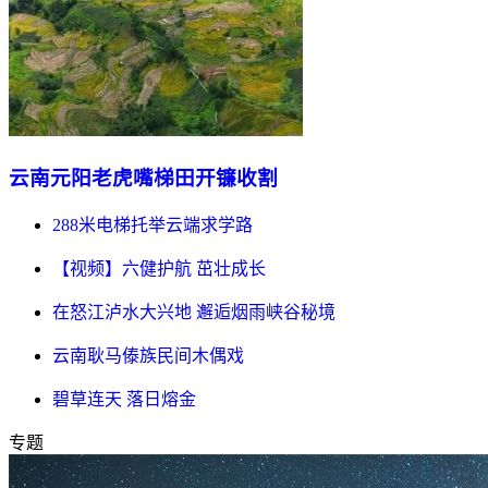
云南元阳老虎嘴梯田开镰收割
288米电梯托举云端求学路
【视频】六健护航 茁壮成长
在怒江泸水大兴地 邂逅烟雨峡谷秘境
云南耿马傣族民间木偶戏
碧草连天 落日熔金
专题