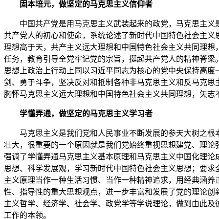
固本培元，做坚定的马克思主义信仰者
中国共产党是用马克思主义武装起来的政党，马克思主义是
共产党人的初心和使命，系统论述了新时代中国特色社会主义
理想高于天，共产主义远大理想和中国特色社会主义共同理想
任务，教育引导全党牢记党的宗旨，挺起共产党人的精神脊梁
思想上政治上行动上同以习近平同志为核心的党中央保持高度
剑、勇于斗争，坚决反对和抵制各种非马克思主义和反马克思
胸怀马克思主义远大理想和中国特色社会主义共同理想，矢志
学懂弄通，做坚定的马克思主义学习者
马克思主义是我们党和人民事业不断发展的参天大树之根本
壮大，很重要的一个原因就是我们党始终重视思想建党、理论
强调了学懂弄通马克思主义基本原理和马克思主义中国化理论
思想、科学发展观，学习新时代中国特色社会主义思想；要求
主义原理当作一种生活习惯、当作一种精神追求，用经典涵养正
性、指导性的重大思想观点，进一步丰富和发展了党的理论创
主义哲学、经济学、社会学、政党学等学说理论，做到由此及
工作的本领。