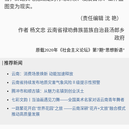
图变为现实。
（责任编辑 沈 艳）
​作者
杨文忠 云南省禄劝彝族苗族自治县汤郎乡
政府
原载2020年《社会主义论坛》第7期“思想新语”
推荐新闻
云南：消费场景焕新 动能加速释放
云南省持续发布地质灾害气象风险Ⅱ级提示性预警
腾冲市和顺古镇：从魅力名镇到创业沃土
七彩文韵丨当油画遇见刀舞——全国美术名家对话云南青年舞者
一路繁花开启“世界花园”之旅 ——云南深耕“花卉+文旅”融合模式
推动高质量发展