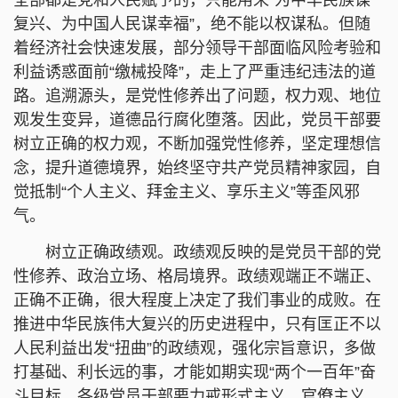
复兴、为中国人民谋幸福”，绝不能以权谋私。但随
着经济社会快速发展，部分领导干部面临风险考验和
利益诱惑面前“缴械投降”，走上了严重违纪违法的道
路。追溯源头，是党性修养出了问题，权力观、地位
观发生变异，道德品行腐化堕落。因此，党员干部要
树立正确的权力观，不断加强党性修养，坚定理想信
念，提升道德境界，始终坚守共产党员精神家园，自
觉抵制“个人主义、拜金主义、享乐主义”等歪风邪
气。
树立正确政绩观。政绩观反映的是党员干部的党
性修养、政治立场、格局境界。政绩观端正不端正、
正确不正确，很大程度上决定了我们事业的成败。在
推进中华民族伟大复兴的历史进程中，只有匡正不以
人民利益出发“扭曲”的政绩观，强化宗旨意识，多做
打基础、利长远的事，才能如期实现“两个一百年”奋
斗目标。各级党员干部要力戒形式主义、官僚主义，