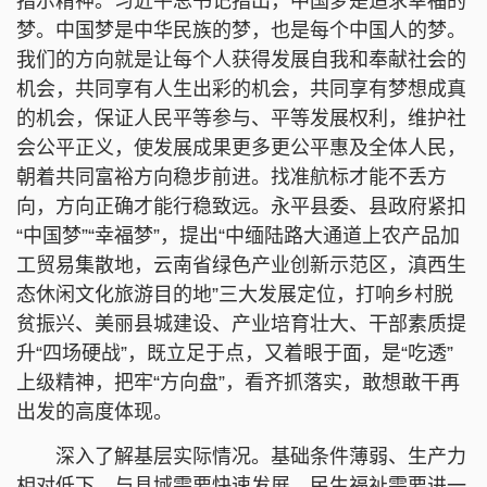
指示精神。习近平总书记指出，中国梦是追求幸福的
梦。中国梦是中华民族的梦，也是每个中国人的梦。
我们的方向就是让每个人获得发展自我和奉献社会的
机会，共同享有人生出彩的机会，共同享有梦想成真
的机会，保证人民平等参与、平等发展权利，维护社
会公平正义，使发展成果更多更公平惠及全体人民，
朝着共同富裕方向稳步前进。找准航标才能不丢方
向，方向正确才能行稳致远。永平县委、县政府紧扣
“中国梦”“幸福梦”，提出“中缅陆路大通道上农产品加
工贸易集散地，云南省绿色产业创新示范区，滇西生
态休闲文化旅游目的地”三大发展定位，打响乡村脱
贫振兴、美丽县城建设、产业培育壮大、干部素质提
升“四场硬战”，既立足于点，又着眼于面，是“吃透”
上级精神，把牢“方向盘”，看齐抓落实，敢想敢干再
出发的高度体现。
深入了解基层实际情况。基础条件薄弱、生产力
相对低下，与县域需要快速发展，民生福祉需要进一