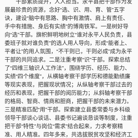
干部素质提升，人人担当。永平县把干部作为发
展最珍贵的资源，念好“选、识、用、育、管”五字
诀，建设“脑中有思路、胸中有激情、肩上有责任、
手中有措施、身后有实绩”的博南铁军。一是树好导
向“选”干部。旗帜鲜明地树立“谁对永平人民负责，县
委班子就对谁负责”的选人用人导向，形成“能者上、
平者让”的用人氛围，“不干则已，干则必成”成为永平
干部的共同追求。二是注重考察“识”干部。探索总结
了“四维三轴识人工作法”，围绕学历、经历、能力、
实绩“四个维度”，从横轴考察干部学历和德能勤绩廉
等现实表现，把握现状情况；从纵轴考察干部过去的
经历和表现，把握干部的阅历能力；从斜轴考察干部
的格局、智商、情商和胆商，把握干部的未来潜力。
三是精准匹配“用”干部。探索建立县委常委与乡科级
领导干部谈心谈话、县委书记遍谈恳谈等制度，注重
把干部“特性”与岗位“需求”结合起来，力求考察精
准、用人精准。四年多来，共选拔脱贫攻坚和经济工