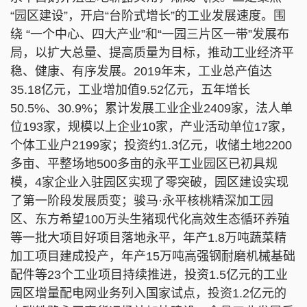
“园区建设”，开启“台阶式增长”的工业发展速度。围
绕 “一个中心、四大产业”和“一园三片区一带”发展布
局，以扩大总量、提高质量为目标，推动工业经济平
稳、健康、有序发展。2019年末，工业总产值达
35.18亿元，工业增加值9.52亿元，五年增长
50.5%、30.9%；累计发展工业企业2409家，法人单
位193家，规模以上企业10家，产业活动单位17家，
个体工业户2199家；投资约1.3亿元，收储土地2200
多亩、平整场地500多亩的永平工业园区已初具规
模，4家企业入驻园区实现了零突破，园区建设实现
了第一阶段发展质变；骏马·永平核桃精深加工园
区、东方希望100万头生猪现代化高效生态循环养殖
等一批大项目好项目落地永平，年产1.8万吨蔬菜精
加工项目建成投产，年产15万吨高强钢耐磨机械基础
配件等23个工业项目持续推进，投资1.5亿元的工业
园区增量配电网业务列入国家试点，投资1.2亿元的