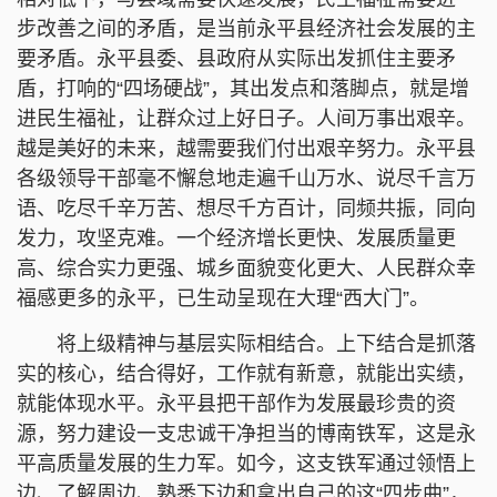
步改善之间的矛盾，是当前永平县经济社会发展的主
要矛盾。永平县委、县政府从实际出发抓住主要矛
盾，打响的“四场硬战”，其出发点和落脚点，就是增
进民生福祉，让群众过上好日子。人间万事出艰辛。
越是美好的未来，越需要我们付出艰辛努力。永平县
各级领导干部毫不懈怠地走遍千山万水、说尽千言万
语、吃尽千辛万苦、想尽千方百计，同频共振，同向
发力，攻坚克难。一个经济增长更快、发展质量更
高、综合实力更强、城乡面貌变化更大、人民群众幸
福感更多的永平，已生动呈现在大理“西大门”。
将上级精神与基层实际相结合。上下结合是抓落
实的核心，结合得好，工作就有新意，就能出实绩，
就能体现水平。永平县把干部作为发展最珍贵的资
源，努力建设一支忠诚干净担当的博南铁军，这是永
平高质量发展的生力军。如今，这支铁军通过领悟上
边、了解周边、熟悉下边和拿出自己的这“四步曲”，