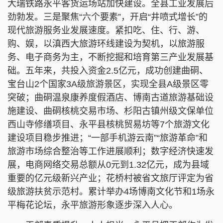
大瑞铁路永平客货运场站加快建设。全县工业发展后
劲勃发。三是聚焦“六个要素”，开启“井喷式增长”的
现代旅游服务业发展速度。紧扣吃、住、行、游、
购、娱，以滇西大旅游环线建设为契机，以旅游服
务、电子商务为主，不断挖掘和培育第三产业发展基
础。五年来，共投入资金2.5亿元，成功创建曲硐、
宝台山2个国家3A级旅游景区，实现全县A级景区零
突破；曲硐温泉康养度假酒店、博南古道旅游基础设
施建设、曲硐核桃交易市场、杉阳古镇州级文保单位
西山寺修缮项目、永平县核桃贸易坊等7个旅游文化
建设项目稳步推进；“一部手机游云南”“旅游革命”和
旅游市场综合整治等工作进展顺利；数字经济快速发
展，电商网络交易总额从0元到1.32亿元，成为县域
重要的亿元级新兴产业；花桥村被省文旅厅评定为省
级旅游扶贫示范村。累计举办4场博南文化节和1场永
平梅花论坛，永平旅游形象逐步深入人心。