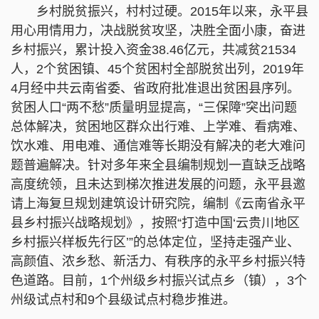
乡村脱贫振兴，村村过硬。2015年以来，永平县
用心用情用力，决战脱贫攻坚，决胜全面小康，奋进
乡村振兴，累计投入资金38.46亿元，共减贫21534
人，2个贫困镇、45个贫困村全部脱贫出列，2019年
4月经中共云南省委、省政府批准退出贫困县序列。
贫困人口“两不愁”质量明显提高，“三保障”突出问题
总体解决，贫困地区群众出行难、上学难、看病难、
饮水难、用电难、通信难等长期没有解决的老大难问
题普遍解决。针对多年来全县编制规划一直缺乏战略
高度统领，且未达到梯次推进发展的问题，永平县邀
请上海复旦规划建筑设计研究院，编制《云南省永平
县乡村振兴战略规划》，按照“打造中国‘云贵川地区
乡村振兴样板先行区’”的总体定位，坚持走强产业、
高颜值、浓乡愁、新活力、有秩序的永平乡村振兴特
色道路。目前，1个州级乡村振兴试点乡（镇），3个
州级试点村和9个县级试点村稳步推进。