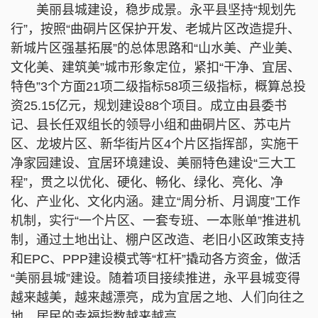
美丽县城建设，稳步成景。永平县坚持“规划先
行”，按照“曲硐片区保护开发、老城片区改造提升、
新城片区强基拓展”的总体思路和“山水美、产业美、
文化美、建筑美”城市形象定位，紧扣“干净、宜居、
特色”3个方面21项二级指标58项三级指标，概算总投
资25.15亿元，规划建设88个项目。成立由县委书
记、县长任双组长的领导小组和曲硐片区、苏屯片
区、龙坡片区、新华街片区4个片区指挥部，实施干
净家园建设、宜居环境建设、美丽特色建设“三大工
程”，贯之以优化、硬化、畅化、绿化、亮化、净
化、产业化、文化内涵。建立“周分析、月调度”工作
机制，实行“一个片区、一套专班、一本账单”推进机
制，通过土地出让、棚户区改造、老旧小区政策支持
和EPC、PPP建设模式等“杠杆”撬动各方资金，做活
“美丽县城”建设。随着项目接续推进，永平县城变得
越来越美，越来越漂亮，成为宜居之地、人们向往之
地，居民的幸福指数越来越高。