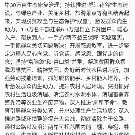
岸30万亩生态修复治理；持续推进“怒江花谷”生态建
设，与绿色产业、美丽乡村、旅游景点等有机结合起
来，实现脱贫攻坚与生态保护“双赢”。激发群众内生
动力。1.9万名干部挂联6.9万建档立卡贫困户，暖心
入户、帮扶到人，一手抓“两不愁三保障”问题落实，
一手抓群众关切问题解决；开展感恩教育，进一步坚
定边疆人民心向党、听党话、感党恩、跟党走的信
念；坚持“富脑袋”和“富口袋”并重，帮助贫困群众摆
脱思想贫困、精神贫困；办好新时代农民讲习所，加
强劳动技能培训，抓好脱贫能手、乡村能人培养，不
断激发群众内生动力。提升农村人居环境。突出抓好
农村生活垃圾清理、清洁农村水源水体，清理畜禽养
殖粪污等农业生产废弃物，深入推进“厕所革命”，教
育引导群众分类处置、分户处理生产生活垃圾；深入
推进路域环境整治提升大会战，彻底清除主干公路、
通村公路以及沿江两岸可视范围内的工棚、柴棚、牲