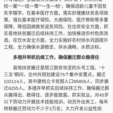
校一案”“一班一策”“一生一档”，确保适龄儿童不因贫
失学辍学。在基本医疗方面，落实好健康扶贫各项政
策，强化基本医疗保险、大病保险、医疗救助等多重
保障，降低因病致贫返贫风险。在住房安全方面，抓
实易地扶贫搬迁后续扶持工作，加快推进农村危房改
造。在饮水安全方面，全力实施好农村供水巩固提升
工程，全力确保水源稳定、供水通畅、水质达标。
多措并举抓后续工作，确保搬迁群众稳得住
易地扶贫搬迁是怒江脱贫攻坚的头号工程。“十
三五”期间，全州共规划建设75个集中安置点，搬迁
102114人，其中建档立卡贫困人口95859人，同步搬
迁6255人。多措并举抓实后续扶持工作，确保搬迁群
众搬得出、稳得住、逐步能致富。抓实就业。对45岁
以下劳动力开展技术技能培训，动员外出务工，每年
转移搬迁劳动力不少于2万名；大力开发公益性岗