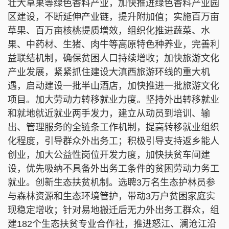
壮大草果等绿色香料产业，加快推进绿色香料产业园
区建设，不断延伸产业链，提升附加值；实施百万亩
草果、百万亩核桃提质增效，组织化推进蔬菜、水
果、中药材、生猪、肉牛等高原特色种养业，完善利
益联结机制，确保贫困人口持续增收；加快旅游文化
产业发展，紧紧抓住建设大滇西旅游环线的重大机
遇，启动建设一批半山酒店，加快推进一批旅游文化
项目。加大劳动力转移就业力度。坚持外出转移就业
和就地就近就业两手发力，建立从动员到培训、输
出、管理服务的全链条工作机制，提高转移就业组织
化程度，引导群众外出务工；积极引导支持返乡能人
创业，加大公益性岗位开发力度，加快扶贫车间建
设，优先吸纳不具备外出务工条件的贫困劳动力务工
就业。创新生态扶贫机制。选聘3万名生态护林员参
与森林资源和生态环境管护，带动3万户贫困家庭实
现稳定增收；针对易地搬迁后无力外出务工群众，组
建182个生态扶贫专业合作社，推进怒江、澜沧江沿