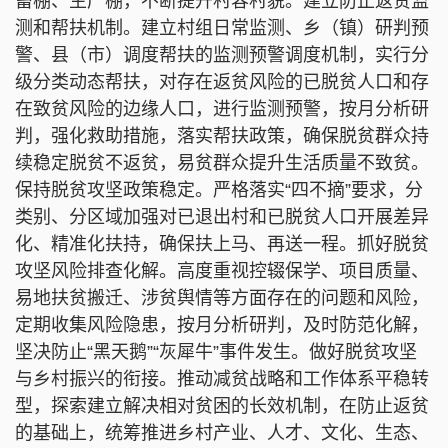
畜棚、生产棚，不断提升村容村貌。建立防止返贫监
测和帮扶机制。建立村组日常监测、乡（镇）研判预
警、县（市）调度帮扶的监测预警调度机制，实行分
级分类动态帮扶，对存在返贫风险的已脱贫人口和存
在致贫风险的边缘人口，进行监测预警，按月分析研
判，强化救助措施，落实帮扶政策，确保脱贫群众持
续稳定脱贫不返贫，易贫群众提升生活质量不致贫。
保持脱贫攻坚政策稳定。严格落实“四不摘”要求，分
类别、分区域加强对已退出村和已脱贫人口开展差异
化、精准化扶持，确保扶上马、再送一程。抓好脱贫
攻坚风险排查化解。高度重视控辍保学、项目质量、
易地扶贫搬迁、涉贫舆情等方面存在的问题和风险，
定期收集风险隐患，按月分析研判，及时防范化解，
坚决防止“黑天鹅”“灰犀牛”事件发生。做好脱贫攻坚
与乡村振兴的衔接。推动减贫战略和工作体系平稳转
型，探索建立解决相对贫困的长效机制，在防止返贫
的基础上，统筹推进乡村产业、人才、文化、生态、