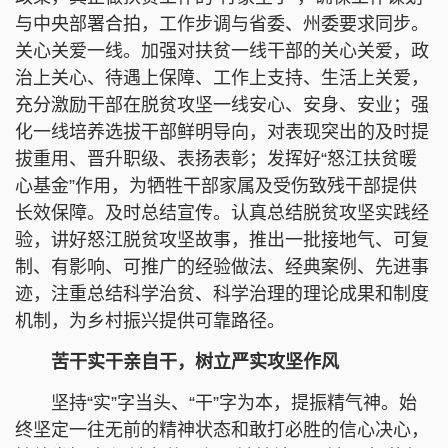
与中央部署合拍，工作步调与省委、州委要求同步。
关心关爱一线。加强对扶贫一线干部的关心关爱，政
治上关心、待遇上保障、工作上支持、生活上关爱，
充分激励干部在脱贫攻坚一线安心、安身、安业；强
化一线培养选拔干部鲜明导向，对表现突出的及时提
拔重用、晋升职级、表扬表彰；发挥好“怒江扶贫暖
心基金”作用，为牺牲干部家属及受伤致残干部提供
长效保障。及时总结宣传。认真总结脱贫攻坚实践经
验，讲好怒江脱贫攻坚故事，推出一批接地气、可复
制、有影响、可推广的经验做法、经典案例、先进事
迹，注重总结科学治贫、科学治理的理论成果和制度
机制，为乡村振兴提供可靠路径。
苦干实干亲自干，树立严实攻坚作风
坚持“实”字当头、“干”字为本，提振精气神。始
终坚定一往无前的精神状态和敢打必胜的信心决心，