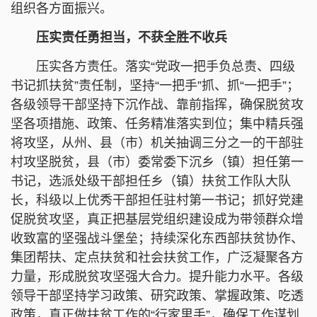
组织各方面振兴。
压实责任勇担当，不获全胜不收兵
压实各方责任。落实“党政一把手负总责、四级
书记抓扶贫”责任制，坚持“一把手”抓、抓“一把手”；
各级领导干部坚持下沉作战、靠前指挥，确保脱贫攻
坚各项措施、政策、任务精准落实到位；集中精兵强
将攻坚，从州、县（市）机关抽调三分之一的干部驻
村攻坚脱贫，县（市）委常委下沉乡（镇）担任第一
书记，选派处级干部担任乡（镇）扶贫工作队大队
长，科级以上优秀干部担任驻村第一书记；抓好党建
促脱贫攻坚，真正把基层党组织建设成为带领群众增
收致富的坚强战斗堡垒；持续深化东西部扶贫协作、
集团帮扶、定点扶贫和社会扶贫工作，广泛凝聚各方
力量，形成脱贫攻坚强大合力。提升能力水平。各级
领导干部坚持学习政策、研究政策、掌握政策、吃透
政策，真正做扶贫工作的“行家里手”，确保工作谋划