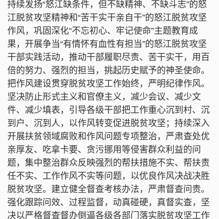
持续发扬“怒江缺条件，但不缺精神、不缺斗志”的怒
江脱贫攻坚精神和“苦干实干亲自干”的怒江脱贫攻坚
作风，巩固深化“不忘初心、牢记使命”主题教育成
果，开展争当“有情怀有血性有担当”的怒江脱贫攻坚
干部实践活动，推动干部履职尽责、苦干实干，用百
倍的努力、强烈的担当，挑起历史赋予的神圣使命。
把作风建设贯穿脱贫攻坚工作始终，严明纪律作风。
坚决防止形式主义和官僚主义，减少会议、减少文
件、减少填表，引导各级干部把工作重心沉到村、沉
到户、沉到人，以作风转变促进脱贫攻坚；持续深入
开展扶贫领域腐败和作风问题专项整治，严肃查处优
亲厚友、吃拿卡要、贪污挪用等侵害群众利益的问
题，集中整治群众反映强烈的帮扶措施不实、帮扶责
任不实、工作作风不实等问题，以优良作风决战决胜
脱贫攻坚。建立健全督查考核办法，严肃督查问责。
强化跟踪问效、过程监督，动真碰硬，真督实查，坚
决以严格督查督办倒逼各级各部门落实脱贫攻坚工作