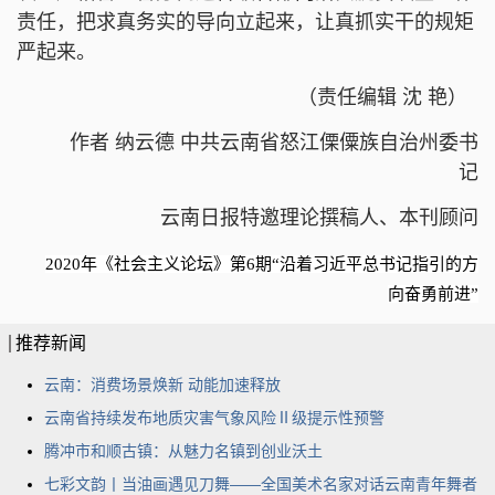
责任，把求真务实的导向立起来，让真抓实干的规矩
严起来。
（责任编辑 沈 艳）
​作者
纳云德 中共云南省怒江傈僳族自治州委书
记
云南日报特邀理论撰稿人、本刊顾问
2020年《社会主义论坛》第6期“沿着习近平总书记指引的方
向奋勇前进”
推荐新闻
云南：消费场景焕新 动能加速释放
云南省持续发布地质灾害气象风险Ⅱ级提示性预警
腾冲市和顺古镇：从魅力名镇到创业沃土
七彩文韵丨当油画遇见刀舞——全国美术名家对话云南青年舞者