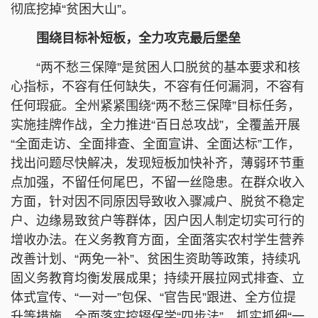
彻底挖掉“贫困大山”。
围绕目标补短板，全力攻克最后堡垒
“两不愁三保障”是贫困人口脱贫的基本要求和核
心指标，不容有任何缺失，不容有任何漏洞，不容有
任何瑕疵。全州紧紧围绕“两不愁三保障”目标任务，
实施挂牌作战，全力推进“百日总攻战”，全覆盖开展
“全面走访、全面排查、全面宣讲、全面达标”工作，
找出问题尽快解决，发现短板加快补齐，薄弱环节重
点加强，不留任何尾巴，不留一丝隐患。在群众收入
方面，针对因不同原因导致收入骤减户、脱贫不稳定
户、边缘易致贫户等群体，因户因人制定切实可行的
增收办法。在义务教育方面，全面落实农村学生营养
改善计划、“两免一补”、贫困生资助等政策，持续巩
固义务教育均衡发展成果；持续开展拉网式排查、立
体式宣传、“一对一”包保、“官告民”跟进、全方位提
升等措施，全面落实控辍保学“四步法”，抓实抓细“一