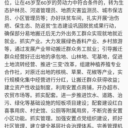
位，让在45岁至60岁的劳动力中符合条件的，转为生
态护林员、河道管理员、地质灾害监测员、城市保洁
员、小区管理员等；办好扶贫车间，扎实开展“治伤
疤、保生态、防返贫”生态建设巩固脱贫成果行动，
确保部分易地搬迁后无力外出务工群众实现就地就近
就业。抓实产业。大力发展绿色香料产业、乡村旅游
等，通过发展产业带动搬迁群众务工就业；引导搬迁
群众经营好迁出地的承包地、山林地、宅基地，促进
土地流转经营、推进“三变”改革，组建种植养殖专业
合作社，对原迁出地的核桃、草果、花椒等产业，实
行规模化集中经营进行分红，让搬迁群众获得收益；
建立资产性收益制度，利用安置点商铺，开办超市、
农贸市场等。抓实配套。进一步推进饮水、道路、治
污、绿化等基础设施的短板项目建设；配套建设红白
喜事用房、村史馆、公厕等附属用房，不断完善安置
小区功能。抓实管理。加强安置点党组织建设，抓好
社区管理，建立健全基层社会治理体系。完善管理机