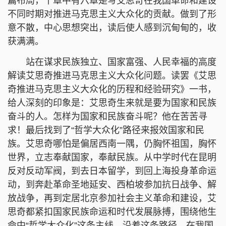
篇布局，十章中有六章是写艾思奇在我国革命和建设
不同时期对推进马克思主义大众化的贡献。做到了形
意不散，中心思想突出，读后使人感到沉甸甸的，收
获满满。
站在谋求民族独立、国家富强、人民幸福的高度
解读艾思奇推进马克思主义大众化问题。读罢《艾思
奇推进马克思主义大众化的历程和经验研究》一书，
给人深刻的印象是：艾思奇生来就是要为国家和民族
奋斗的人。怎样为国家和民族奋斗呢？他在苦苦寻
求！最后找到了“哲学大众化”路径来报效国家和民
族。艾思奇哪怕是偏居西南一隅，仍胸怀祖国，胸怀
世界，立志奉献国家，奉献民族。从中学时代在昆明
反对反动军阀，到去日本留学，到回上海投身革命运
动，到奔赴革命圣地延安、西柏坡参加抗日战争、解
放战争，再到定居北京参加社会主义革命和建设，艾
思奇都紧扣国家民族命运和时代发展脉搏，围绕他生
命中“哲学大众化”这条主线，沿着这条路径，在我国