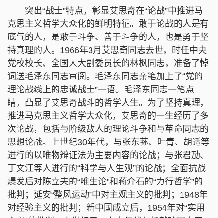
突出“战士”特点，彰显艾思奇在“论战”中推进马
克思主义哲学大众化的鲜明特征。敢于论战的人是有
底气的人，是敢于斗争、善于斗争的人，也是勇于坚
持真理的人。1966年3月艾思奇同志去世，时任中央
党校校长、全国人大副委员长的林枫同志，准备了悼
词送毛泽东同志审阅。毛泽东同志亲笔加上了“党的
理论战线上的忠诚战士”一语。毛泽东同志一笔点
睛，凸显了艾思奇战斗的哲学人生。为了坚持真理，
推进马克思主义哲学大众化，艾思奇的一生经历了多
次论战，包括与阶级敌人的理论斗争和与革命同志的
思想论战。上世纪30年代，与张东荪、叶青、胡适等
进行的以唯物辩证法为主要内容的论战；与张君劢、
丁文江等人进行的“科学与人生观”的论战；全面抗战
爆发后对陈立夫的“唯生论”和蒋介石的“力行哲学”的
批判；延安“整风运动”中对主观主义的批判；1948年
对经验主义的批判；新中国成立后，1954年对“实用