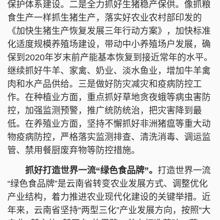
保护体系建设。二是全力抓好生猪稳产保供。像抓粮
食生产一样抓生猪生产，落实好农业农村部印发的
《加快生猪生产恢复发展三年行动方案》，加快标准
化适度规模养殖场建设，带动中小养殖场户发展，确
保到2020年岁末前产能基本恢复到接近常年的水平。
继续抓好牛羊、家禽、奶业、淡水鱼业，增加牛羊禽
肉和水产品供给。三是做好防灾减灾和疫病防控工
作。在种植业方面，重点抓好草地贪夜蛾等病虫害防
控，加强监测预警，推广统防统治，把灾害降到最
低。在养殖业方面，坚持不懈抓好非洲猪瘟等重大动
物疫病防控，严格落实监测排查、清洗消毒、调运监
管、禁用餐厨废弃物等防控措施。
抓好打造世界一流“绿色食品牌”。
打造世界一流
“绿色食品牌”是云南省转变农业发展方式、调整优化
产业结构，着力推进农业现代化建设的关键举措。近
年来，云南省坚持“两型三化”产业发展方向，按照“大