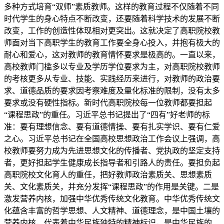
多种方式培育“双师”素质教师。这样的教育过程不仅随着不同
时代学生的身心特点不断改变，还要随着科学技术的发展不断
改变，工作的创造性体现相对更突出。这就决定了高职院校教
师面对当下高职学生的教育工作要全身心投入，并抱有极大的
耐心和爱心，这对教师的教育情怀要求是极高的。一直以来，
高校教师门槛多以专业及学历学位要求为主，对高职院校教师
的考核更多从专业、技能、实践经历来进行，对教师的政治要
求、道德品质的要求因考察难度及量化标准的限制，没有太多
要求或没有硬性指标。新时代高职院校每一位教师都要担起
“课程思政”的重任。习近平总书记提出了“四有”好老师的标
准：要有理想信念、要有道德情操、要有扎实学识、要有仁爱
之心。习近平总书记在全国高校思想政治工作会议上强调，高
校教师要努力成为先进思想文化的传播者、党执政的坚定支持
者，更好担起学生健康成长指导者和引路人的责任。要担负起
高职院校文化育人的重任，把好教师政治素质关、思想素质
关、文化素质关，并充分发挥“课程思政”的作用是关键。二是
激发营养内核，加强中华优秀传统文化教育。中华优秀传统文
化蕴含丰富的哲学思想、人文精神、道德理念，是中国土壤的
营养内核，代表着中华民族独特的精神标识，是中华民族的