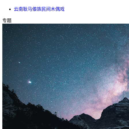
云南耿马傣族民间木偶戏
专题