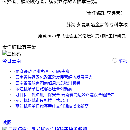
传播者、模范践行者，落实立德树人根本任务。
（责任编辑 李建宏）
​苏海莎 昆明冶金高等专科学校
原载2020年《社会主义论坛》第1期“工作研究”
责任编辑:
苏宇箫
今日云南
举报
·
昆磨联动 企业办事不用两头跑
·
云南省持续深化改革激发民营经济发展活力
·
云南省发放商圈商超周六美物消费券
·
丽江机场单日旅客吞吐量创新高
·
盯目标 抓进度 保安全 云南省高速公路建设全速推进
·
丽江机场城市候机楼正式启用
·
丽江机场单日旅客吞吐量创通航以来新高
读图
云南巧家：暑期托管守护孩子快乐假期