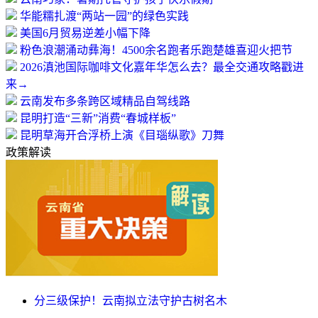
华能糯扎渡“两站一园”的绿色实践
美国6月贸易逆差小幅下降
粉色浪潮涌动彝海！4500余名跑者乐跑楚雄喜迎火把节
2026滇池国际咖啡文化嘉年华怎么去？最全交通攻略戳进
来→
云南发布多条跨区域精品自驾线路
昆明打造“三新”消费“春城样板”
昆明草海开合浮桥上演《目瑙纵歌》刀舞
政策解读
分三级保护！云南拟立法守护古树名木