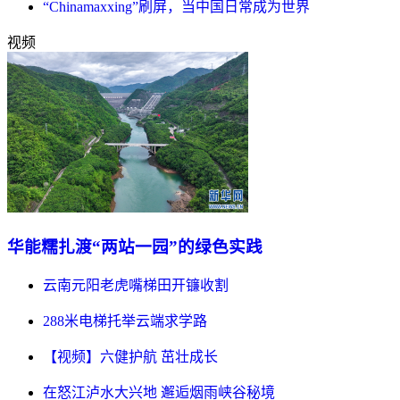
“Chinamaxxing”刷屏，当中国日常成为世界
视频
华能糯扎渡“两站一园”的绿色实践
云南元阳老虎嘴梯田开镰收割
288米电梯托举云端求学路
【视频】六健护航 茁壮成长
在怒江泸水大兴地 邂逅烟雨峡谷秘境