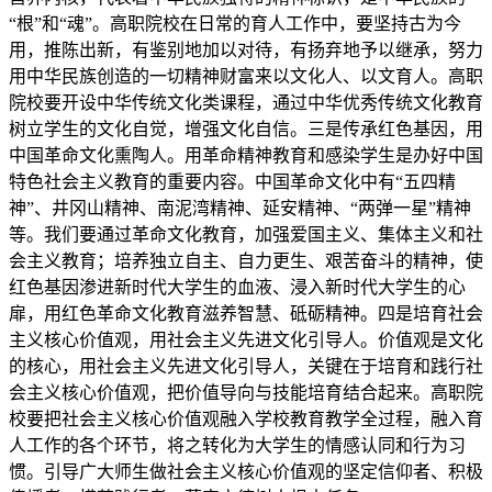
“根”和“魂”。高职院校在日常的育人工作中，要坚持古为今
用，推陈出新，有鉴别地加以对待，有扬弃地予以继承，努力
用中华民族创造的一切精神财富来以文化人、以文育人。高职
院校要开设中华传统文化类课程，通过中华优秀传统文化教育
树立学生的文化自觉，增强文化自信。三是传承红色基因，用
中国革命文化熏陶人。用革命精神教育和感染学生是办好中国
特色社会主义教育的重要内容。中国革命文化中有“五四精
神”、井冈山精神、南泥湾精神、延安精神、“两弹一星”精神
等。我们要通过革命文化教育，加强爱国主义、集体主义和社
会主义教育；培养独立自主、自力更生、艰苦奋斗的精神，使
红色基因渗进新时代大学生的血液、浸入新时代大学生的心
扉，用红色革命文化教育滋养智慧、砥砺精神。四是培育社会
主义核心价值观，用社会主义先进文化引导人。价值观是文化
的核心，用社会主义先进文化引导人，关键在于培育和践行社
会主义核心价值观，把价值导向与技能培育结合起来。高职院
校要把社会主义核心价值观融入学校教育教学全过程，融入育
人工作的各个环节，将之转化为大学生的情感认同和行为习
惯。引导广大师生做社会主义核心价值观的坚定信仰者、积极