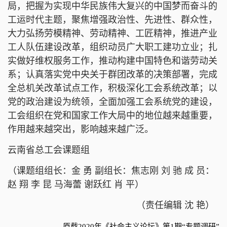
局，把握为实现中华民族伟大复兴的中国梦而奋斗的
工运时代主题，聚焦增强政治性、先进性、群众性，
大力弘扬劳模精神、劳动精神、工匠精神，推进产业
工人队伍建设改革，组织动员广大职工建功立业；扎
实做好维权服务工作，推动构建中国特色和谐劳动关
系；认真落实党中央关于群团改革的决策部署，完成
全总机关改革试点工作，积极深化工会系统改革；以
党的政治建设为统领，全面加强工会系统党的建设，
工会组织在党和国家工作大局中的地位越来越重要，
作用越来越突出，影响越来越广泛。
云南省总工会课题组
（课题组组长：金 勇 副组长：焦志刚 刘 驰
成 员：
赵 翔 李 昆 马海蕾 谢跃红 肖 平）
（责任编辑 沈 艳）
原载2020年《社会主义论坛》第1期“专题调研”