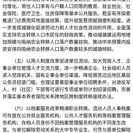
均等化，常住人口享有与户籍人口同等的教育、就业创业、社
会保险、医疗卫生、住房保障等基本公共服务。稳妥有序探索
推进门诊费用异地直接结算，提升就医费用报销便利程度。进
一步发挥城镇化促进劳动力和人才社会性流动的作用，全面落
实支持农业转移人口市民化的财政政策，推动城镇建设用地增
加规模与吸纳农业转移人口落户数量挂钩，推动中央预算内投
资安排向吸纳农业转移人口落户数量较多的城镇倾斜。
（五）以用人制度改革促进单位流动。加大党政人才、企
事业单位管理人才交流力度，进一步畅通企业、社会组织人员
进入党政机关、国有企事业单位渠道。降低艰苦边远地区基层
公务员招录门槛，合理设置基层事业单位招聘条件，对退役军
人、村（社区）干部等可进行专项或单列计划招录招聘。完善
并落实基本养老保险关系跨地区跨制度转移接续办法。
（六）以档案服务改革畅通职业转换。流动人员人事档案
可存放在公共就业服务机构、公共人才服务机构等档案管理服
务机构，存档人员身份不因档案管理服务机构的不同发生改
变。与单位解除劳动关系的大中专毕业生，可凭与原单位解除