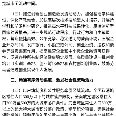
宽城市间流动空间。
（三）推进创新创业创造激发流动动力。加强基础学科建
设，深化产教融合，加快高层次技术技能型人才培养，开展跨
学科和前沿科学研究，推进高水平科技成果转化，厚植创新型
国家建设根基。进一步规范行政程序、行政行为和自由裁量
权，营造便捷高效、公平竞争、稳定透明的营商环境，压缩企
业开办时间，发挥银行、小额贷款公司、创业投资、股权和债
券等融资渠道作用，提高民营企业和中小微企业融资可获得
性，促进各种所有制经济健康稳定发展。高质量建设一批创业
培训（实训）基地、创业孵化基地和农村创新创业园，鼓励劳
动者通过创业实现个人发展。
三、畅通有序流动渠道，激发社会性流动活力
（四）以户籍制度和公共服务牵引区域流动。全面取消城
区常住人口300万以下的城市落户限制，全面放宽城区常住人
口300万至500万的大城市落户条件。完善城区常住人口500万
以上的超大特大城市积分落户政策，精简积分项目，确保社会
保险缴纳年限和居住年限分数占主要比例。推进基本公共服务