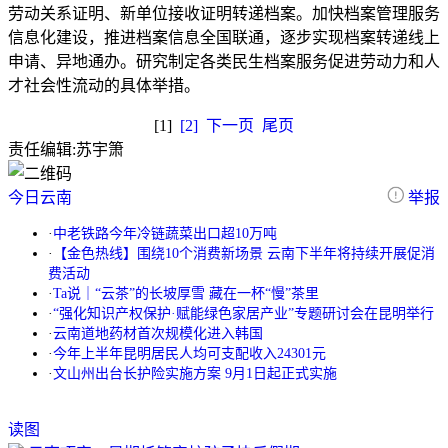
劳动关系证明、新单位接收证明转递档案。加快档案管理服务
信息化建设，推进档案信息全国联通，逐步实现档案转递线上
申请、异地通办。研究制定各类民生档案服务促进劳动力和人
才社会性流动的具体举措。
[1]
[2]
下一页
尾页
责任编辑:
苏宇箫
今日云南
举报
·
中老铁路今年冷链蔬菜出口超10万吨
·
【金色热线】围绕10个消费新场景 云南下半年将持续开展促消
费活动
·
Ta说｜“云茶”的长坡厚雪 藏在一杯“慢”茶里
·
“强化知识产权保护·赋能绿色家居产业”专题研讨会在昆明举行
·
云南道地药材首次规模化进入韩国
·
今年上半年昆明居民人均可支配收入24301元
·
文山州出台长护险实施方案 9月1日起正式实施
读图