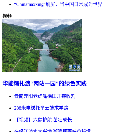
“Chinamaxxing”刷屏，当中国日常成为世界
视频
华能糯扎渡“两站一园”的绿色实践
云南元阳老虎嘴梯田开镰收割
288米电梯托举云端求学路
【视频】六健护航 茁壮成长
在怒江泸水大兴地 邂逅烟雨峡谷秘境