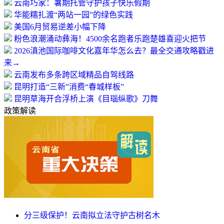
云南巧家：暑期托管守护孩子快乐假期
华能糯扎渡“两站一园”的绿色实践
美国6月贸易逆差小幅下降
粉色浪潮涌动彝海！4500余名跑者乐跑楚雄喜迎火把节
2026滇池国际咖啡文化嘉年华怎么去？最全交通攻略戳进
来→
云南发布多条跨区域精品自驾线路
昆明打造“三新”消费“春城样板”
昆明草海开合浮桥上演《目瑙纵歌》刀舞
政策解读
分三级保护！云南拟立法守护古树名木