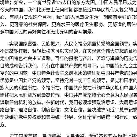
境地；如今，一个有世界近1/5人口的东方大国，中国人民早已成
今天的中国，我们比历史上任何时期都更接近中华民族伟大复兴的
心、有能力实现这个目标。我们的人民热爱生活，期盼有更好的教
入、更可靠的社会保障、更高水平的医疗卫生服务、更舒适的居住
多中国人民的美好向往和无比光明的奋斗前景。
实现国家富强、民族振兴、人民幸福必须坚持党的全面领导。实
不是敲锣打鼓、轻轻松松就可以实现的，在实现这个伟大梦想的征
走中国特色社会主义道路。百年的探索与奋斗、苦难与辉煌的历史
目的成就告诉我们，只有在中国共产党的领导下，走中国特色社会
复兴的中国梦。中国特色社会主义最本质的特征是中国共产党的领
优势是中国共产党的领导，坚持党对一切工作的领导，是党和国家
族人民的利益所在、幸福所在。中国共产党在带领中华民族和中国
始终把人民利益放到最高位置，中国共产党坚持全心全意为人民服
谋取任何私利的放纵。在新时代，我们必须增强政治意识、大局意
路自信、理论自信、制度自信、文化自信，坚决维护习近平总书记
坚决维护党中央权威和集中统一领导，保证全党团结统一和行动一
方。
实现国家富强、民族振兴、人民幸福，我们不仅要在物质上强