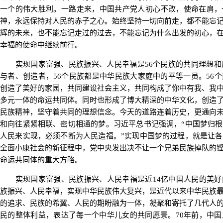
一个的伟大胜利。一路走来，中国共产党人初心不改，使命在肩，
神，永远保持对人民的赤子之心。始终坚持一切向前走，都不能忘
辉的未来，也不能忘记走过的过去，不能忘记为什么出发的初心，
幸福的使命中继续前行。
实现国家富强、民族振兴、人民幸福是56个民族的共同理想和夙
与者、创造者，56个民族都是中华民族大家庭中的平等一员。56
创造了美好的家园，共同建设社会主义，共同构成了你中有我、我
多元一体的命运共同体。同时也形成了博大精深的中华文化，创造
民族精神，坚守着共同的理想信念。今天的道路连着历史，更通向
和向往紧紧相联、密切相通的梦。习近平总书记强调，“中国梦归
人民来实现，必须不断为人民造福。”实现中国梦的过程，就是让
全面小康社会的新征程中，党中央发出决不让一个兄弟民族掉队的
命运共同体的重大方略。
实现国家富强、民族振兴、人民幸福是近14亿中国人民的美好
族振兴、人民幸福，实现中华民族伟大复兴，是近代以来中华民族
的追求、民族的希翼、人民的期盼融为一体，凝聚和寄托了几代人
民的整体利益，表达了每一个中华儿女的共同愿景。70年前，中