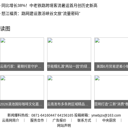
·
同比增长38%！中老铁路跨境客流暑运首月创历史新高
·
怒江福贡：路网建设激活峡谷文旅“流量密码”
读图
云南巧家：暑期托管守护孩子快乐假期
华能糯扎渡“两站一园”的绿色实践
美国6月贸易逆差小
2026滇池国际咖啡文化嘉年华怎么去？最全交通攻略戳进来→
云南发布多条跨区域精品自驾线路
新闻爆料热线：0871-64160447 64156165 投稿邮箱：ynwbjzx@163.com
云南网简介
｜ 服务合作 ｜
广告报价
｜
联系方式
｜
中央厨房
｜
网站声明