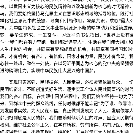
来。以爱国主义为核心的民族精神和以改革创新为核心的时代精神
魂。我们要始终坚持马克思主义在意识形态领域的指导地位，践行
样化社会思潮中的统摄、导向和引领作用，凝聚共识，求取“最大
神，为中国特色社会主义事业提供源源不断的精神动力和道德滋养
梦，要毕生追求、一生奋斗。习近平总书记指出，“世界上没有
斗” “我们都在努力奔跑，我们都是追梦人”。生活在我们伟大祖国
人生出彩的机会，共同享有梦想成真的机会，共同享有同祖国和时
想，才有机会；有奋斗，有信仰，国家才有力量，民族才有希望。
心往一处想，劲往一处使，在以习近平同志为核心的党中央的坚强
进的磅礴伟力，实现中华民族伟大复兴的中国梦。
实现国家富强、民族振兴、人民幸福，必须紧紧依靠群众、一切
民团结奋斗、不断创造美好生活、逐步实现全体人民共同富裕的时
我们的奋斗目标。在实现中国梦进程中，我们要始终坚持一切为了
来、到群众中去的群众路线，任何时候都不能忘记“为了谁、依靠谁
为发展求实效，为人民谋幸福，真正做到发展为了人民、发展依靠
梦归根到底是人民的梦，我们要随时倾听人民的呼声、回应人民期
权利。维护社会公平正义，在学有所教、劳有所得、病有所医、老
续取得新进展，不断实现好、维护好、发展好最广大人民根本利益