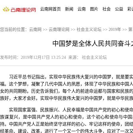
云南网首页
新闻
云南
图片
社会
公益
彩
您当前的位置：
云南网
>>
云南理论网
>>
社会主义论坛
>>
2019年
>>
第
中国梦是全体人民共同奋斗之
发布时间：
2019年12月17日 13:25:24
来源：
社会主义论坛
习近平总书记指出，实现中华民族伟大复兴的中国梦，就是要实
福。这个梦想，凝聚了几代中国人的夙愿，体现了中华民族和中国
女的共同期盼。历史告诉我们，每个人的前途命运都与国家和民族
族好，大家才会好。实现中华民族伟大复兴的中国梦，就是中华民
实现国家富强、民族振兴、人民幸福是中国共产党的初心和使命
族谋复兴，是中国共产党人的初心和使命，这个初心和使命与中国
持。中国共产党人正是始终坚守这样的初心、牢记这样的使命，团
经革命、建设、改革，进行了一个又一个的伟大斗争，应对了一次