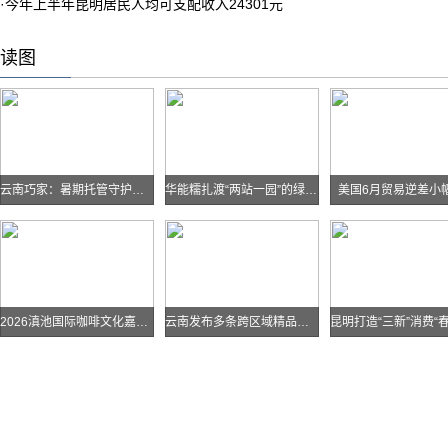
·
今年上半年昆明居民人均可支配收入24301元
读图
云南巧家：暑期托管守护孩子快乐假期
华能糯扎渡“两站一园”的绿色实践
美国6月贸易逆差小
2026滇池国际咖啡文化嘉年华怎么去？最全交通攻略戳进来→
云南发布多条跨区域精品自驾线路