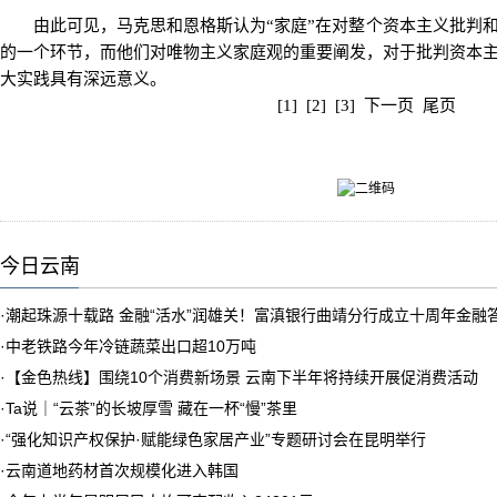
由此可见，马克思和恩格斯认为“家庭”在对整个资本主义批判和
的一个环节，而他们对唯物主义家庭观的重要阐发，对于批判资本
大实践具有深远意义。
[1]
[2]
[3]
下一页
尾页
今日云南
·
潮起珠源十载路 金融“活水”润雄关！富滇银行曲靖分行成立十周年金融
·
中老铁路今年冷链蔬菜出口超10万吨
·
【金色热线】围绕10个消费新场景 云南下半年将持续开展促消费活动
·
Ta说｜“云茶”的长坡厚雪 藏在一杯“慢”茶里
·
“强化知识产权保护·赋能绿色家居产业”专题研讨会在昆明举行
·
云南道地药材首次规模化进入韩国