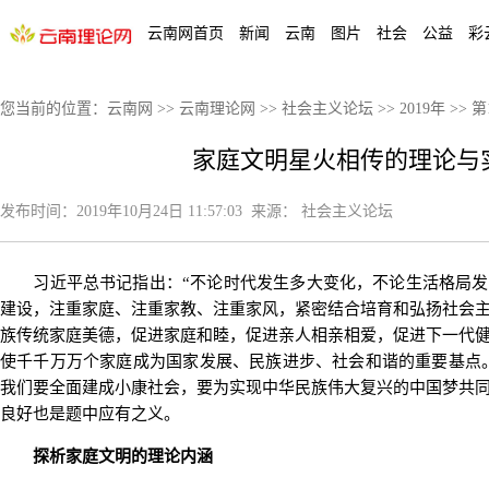
云南网首页
新闻
云南
图片
社会
公益
彩
您当前的位置：
云南网
>>
云南理论网
>>
社会主义论坛
>>
2019年
>>
第
家庭文明星火相传的理论与
发布时间：
2019年10月24日 11:57:03
来源：
社会主义论坛
习近平总书记指出：“不论时代发生多大变化，不论生活格局发
建设，注重家庭、注重家教、注重家风，紧密结合培育和弘扬社会
族传统家庭美德，促进家庭和睦，促进亲人相亲相爱，促进下一代
使千千万万个家庭成为国家发展、民族进步、社会和谐的重要基点。
我们要全面建成小康社会，要为实现中华民族伟大复兴的中国梦共
良好也是题中应有之义。
探析家庭文明的理论内涵