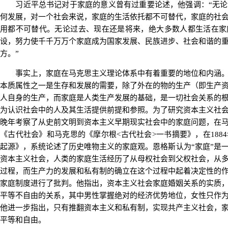
习近平总书记对于家庭的意义曾有过重要论述，他强调：“无论
何发展，对一个社会来说，家庭的生活依托都不可替代，家庭的社
用都不可替代。无论过去、现在还是将来，绝大多数人都生活在家
设，努力使千千万万个家庭成为国家发展、民族进步、社会和谐的
方。”
事实上，家庭在马克思主义理论体系中有着重要的地位和内涵。
本质属性之一是生存和发展的需要，除了外在的物的生产（即生产
人自身的生产，而家庭是人类生产发展的基础，是一切社会关系的
为认识社会中的人及其生活提供前提和参照。为了研究资本主义社
晚年考察了从史前文明到资本主义早期现实社会中的家庭问题，在
《古代社会》和马克思的《摩尔根<古代社会>一书摘要》，在188
起源》，系统论述了历史唯物主义的家庭观。恩格斯认为“家庭”是
资本主义社会，人类的家庭生活经历了从母权社会到父权社会，从
过程，而生产力的发展和私有制的确立在这个过程中起着决定性的
家庭制度进行了批判。他指出，资本主义社会家庭婚姻关系的实质
平等不自由的关系，其中男性掌握绝对的经济优势地位，女性只作
他进一步指出，只有推翻资本主义和私有制，实现共产主义社会，
平等和自由。