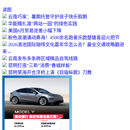
读图
云南巧家：暑期托管守护孩子快乐假期
华能糯扎渡“两站一园”的绿色实践
美国6月贸易逆差小幅下降
粉色浪潮涌动彝海！4500余名跑者乐跑楚雄喜迎火把节
2026滇池国际咖啡文化嘉年华怎么去？最全交通攻略戳进
来→
云南发布多条跨区域精品自驾线路
昆明打造“三新”消费“春城样板”
昆明草海开合浮桥上演《目瑙纵歌》刀舞