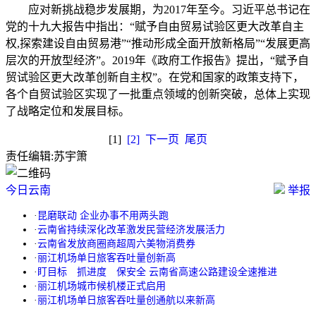
应对新挑战稳步发展期，为2017年至今。习近平总书记在
党的十九大报告中指出：“赋予自由贸易试验区更大改革自主
权,探索建设自由贸易港”“推动形成全面开放新格局”“发展更高
层次的开放型经济”。2019年《政府工作报告》提出，“赋予自
贸试验区更大改革创新自主权”。在党和国家的政策支持下，
各个自贸试验区实现了一批重点领域的创新突破，总体上实现
了战略定位和发展目标。
[1]
[2]
下一页
尾页
责任编辑:
苏宇箫
今日云南
举报
·
昆磨联动 企业办事不用两头跑
·
云南省持续深化改革激发民营经济发展活力
·
云南省发放商圈商超周六美物消费券
·
丽江机场单日旅客吞吐量创新高
·
盯目标 抓进度 保安全 云南省高速公路建设全速推进
·
丽江机场城市候机楼正式启用
·
丽江机场单日旅客吞吐量创通航以来新高