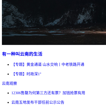
有一种叫云南的生活
【专题】黄金通道 山水交响丨中老铁路开通
【专题】时政深1°
云南观察
12306售罄为何第三方还有票？加钱抢票有用
云南五地发布干部任前公示公告