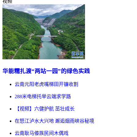
视频
华能糯扎渡“两站一园”的绿色实践
云南元阳老虎嘴梯田开镰收割
288米电梯托举云端求学路
【视频】六健护航 茁壮成长
在怒江泸水大兴地 邂逅烟雨峡谷秘境
云南耿马傣族民间木偶戏