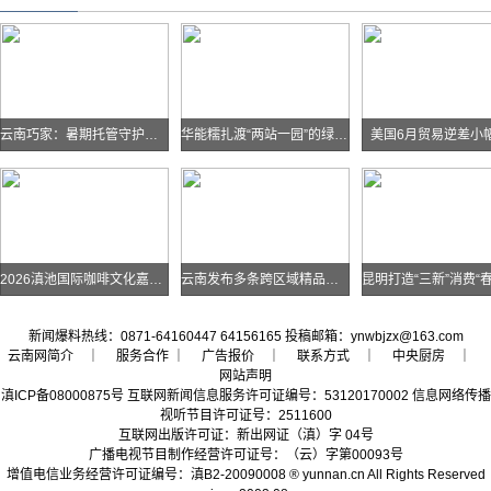
云南巧家：暑期托管守护孩子快乐假期
华能糯扎渡“两站一园”的绿色实践
美国6月贸易逆差小
2026滇池国际咖啡文化嘉年华怎么去？最全交通攻略戳进来→
云南发布多条跨区域精品自驾线路
新闻爆料热线：0871-64160447 64156165 投稿邮箱：ynwbjzx@163.com
云南网简介
｜ 服务合作 ｜
广告报价
｜
联系方式
｜
中央厨房
｜
网站声明
滇ICP备08000875号
互联网新闻信息服务许可证编号：53120170002
信息网络传播
视听节目许可证号：2511600
互联网出版许可证：新出网证（滇）字 04号
广播电视节目制作经营许可证号：（云）字第00093号
增值电信业务经营许可证编号：滇B2-20090008
® yunnan.cn All Rights Reserved