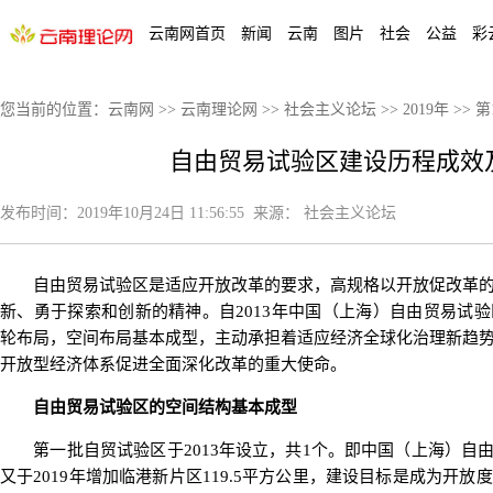
云南网首页
新闻
云南
图片
社会
公益
彩
您当前的位置：
云南网
>>
云南理论网
>>
社会主义论坛
>>
2019年
>>
第
自由贸易试验区建设历程成效
发布时间：
2019年10月24日 11:56:55
来源：
社会主义论坛
自由贸易试验区是适应开放改革的要求，高规格以开放促改革的
新、勇于探索和创新的精神。自2013年中国（上海）自由贸易试
轮布局，空间布局基本成型，主动承担着适应经济全球化治理新趋
开放型经济体系促进全面深化改革的重大使命。
自由贸易试验区的空间结构基本成型
第一批自贸试验区于2013年设立，共1个。即中国（上海）自由贸
又于2019年增加临港新片区119.5平方公里，建设目标是成为开