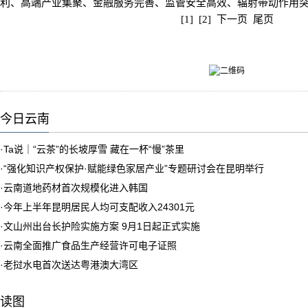
利、高端产业集聚、金融服务完善、监管安全高效、辐射带动作用
[1]
[2]
下一页
尾页
今日云南
·
Ta说｜“云茶”的长坡厚雪 藏在一杯“慢”茶里
·
“强化知识产权保护·赋能绿色家居产业”专题研讨会在昆明举行
·
云南道地药材首次规模化进入韩国
·
今年上半年昆明居民人均可支配收入24301元
·
文山州出台长护险实施方案 9月1日起正式实施
·
云南全面推广食品生产经营许可电子证照
·
老挝水电首次送达粤港澳大湾区
读图