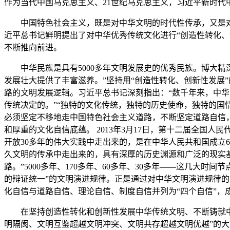
作为当代中国马克思主义、21世纪马克思主义，习近平新时
中国特色社会主义，既是对中华文明的时代性传承，又是对世
近平总书记鲜明提出了对中华优秀传统文化进行“创造性转化、
不断推向前进。
中华民族是具有5000多年文明发展史的优秀民族。博大精
发展壮大提供了丰富滋养。”坚持用“创造性转化、创新性发展
路的文明发展逻辑。习近平总书记深刻指出：“数千年来，中
传统决定的。”“独特的文化传统，独特的历史使命，独特的国
必须坚定不移地走中国特色社会主义道路，不断坚定道路自信
和厚重的文化自信底蕴。 2013年3月17日，第十二届全国
开放30多年的伟大实践中走出来的，是在中华人民共和国成立6
久文明的传承中走出来的，具有深厚的历史渊源和广泛的现实
路。”5000多年、170多年、60多年、30多年——这几
的辩证统一”的文明演进规律。正是通过对中华文明演进规律的
化自信与道路自信、理论自信、制度自信并列为“四个自信”，
在坚持创造性转化和创新性发展中华传统文明、不断铸就中华
明隔阂、文明互鉴超越文明冲突、文明共存超越文明优越”的