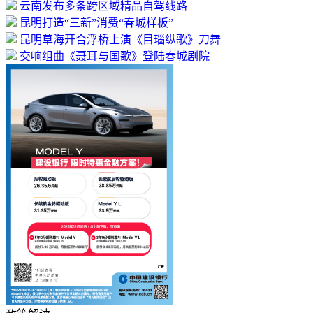
云南发布多条跨区域精品自驾线路
昆明打造“三新”消费“春城样板”
昆明草海开合浮桥上演《目瑙纵歌》刀舞
交响组曲《聂耳与国歌》登陆春城剧院