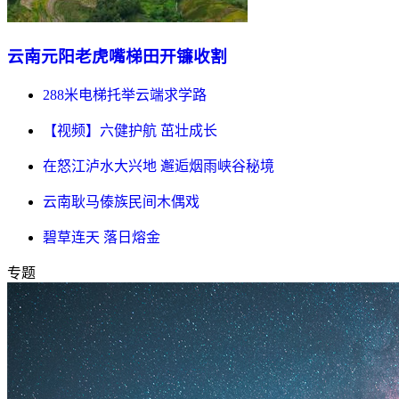
云南元阳老虎嘴梯田开镰收割
288米电梯托举云端求学路
【视频】六健护航 茁壮成长
在怒江泸水大兴地 邂逅烟雨峡谷秘境
云南耿马傣族民间木偶戏
碧草连天 落日熔金
专题