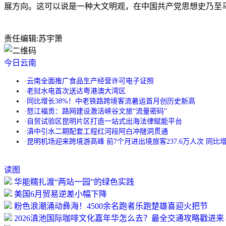
展方向。这可以说是一种大文明观，在中国共产党思想史乃至
责任编辑:
苏宇箫
今日云南
·
云南全面推广食品生产经营许可电子证照
·
老挝水电首次送达粤港澳大湾区
·
同比增长38%！中老铁路跨境客流暑运首月创历史新高
·
怒江福贡：路网建设激活峡谷文旅“流量密码”
·
自贸试验区昆明片区打造一站式出海法律赋能平台
·
滇中引水二期配套工程红河段阿白冲隧洞贯通
·
昆明机场迎来跨境游高峰 前7个月进出境旅客237.6万人次 同比增长
读图
华能糯扎渡“两站一园”的绿色实践
美国6月贸易逆差小幅下降
粉色浪潮涌动彝海！4500余名跑者乐跑楚雄喜迎火把节
2026滇池国际咖啡文化嘉年华怎么去？最全交通攻略戳进来