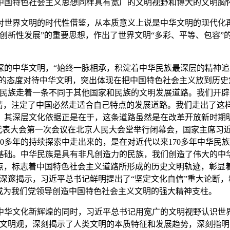
代中国特色社会主义思想同样具有宽广的文明视野和博大的文明胸
界文明的时代性借鉴，从本质意义上说是中华文明的现代化再
创新性发展”的重要思想，作出了世界文明“多彩、平等、包容”
深的中华文明，“始终一脉相承，积淀着中华民族最深层的精神
”的态度对待中华文明，突出体现在把中国特色社会主义放到历
华民族走着一条不同于其他国家和民族的文明发展道路。我们开
情，注定了中国必然走适合自己特点的发展道路。我们走出了这
，其深层文化依据正是在于，这条道路虽然是在改革开放新时期
人民代表大会第一次会议在北京人民大会堂举行闭幕会，国家主席
0多年的持续探索中走出来的，是在对近代以来170多年中华民族
基础。中华民族是具有非凡创造力的民族，我们创造了伟大的中
大时间节点，标志着中国特色社会主义道路所形成的历史文明轨迹，
深邃揭示，习近平总书记鲜明提出了“坚定文化自信”重大论断，
成为我们党领导创造中国特色社会主义文明的强大精神支柱。
文化新辉煌的同时，习近平总书记用宽广的文明视野认识世界
大文明观，深刻揭示了人类文明的本质特征和发展趋势，深刻指