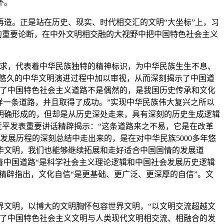
怀。
造。正是站在历史、现实、时代相交汇的文明“大坐标”上，习
的重要论断，在中外文明相交融的大视野中把中国特色社会主义
追求，代表着中华民族独特的精神标识，为中华民族生生不息、
史悠久的中华文明演进过程中加以审视，从而深刻揭示了中国道
辟了中国特色社会主义道路不是偶然的，是我国历史传承和文化
样一条道路，并且取得了成功。”实现中华民族伟大复兴之所以
明确形成的，但却是从历史深处走来，具有深刻的历史生成逻辑
习近平发表重要讲话精辟揭示：“这条道路来之不易，它是在改革
发展历程的深刻总结中走出来的，是在对中华民族5000多年悠
华文明，我们也能够继续拓展和走好适合中国国情的发展道
彰显着中国道路“是科学社会主义理论逻辑和中国社会发展历史逻辑
精辟指出，文化自信“是更基础、更广泛、更深厚的自信”。文
文明，以博大的文明胸怀包容世界文明，“以文明交流超越文
明了中国特色社会主义文明与人类现代文明相交流、相融合的发