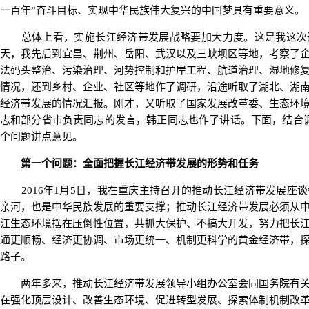
一百年”奋斗目标、实现中华民族伟大复兴的中国梦具有重要意义。
总体上看，实施长江经济带发展战略要加大力度。这是我这次
天，我先后到宜昌、荆州、岳阳、武汉以及三峡坝区等地，考察了
法码头整治、污染治理、河势控制和护岸工程、航道治理、湿地修
情况，还到乡村、企业、社区等地作了调研，沿途听取了湖北、湖
经济带发展的情况汇报。刚才，又听取了国家发展改革委、生态环
志和部分省市负责同志的发言，韩正同志也作了讲话。下面，结合
个问题讲点意见。
第一个问题：全面把握长江经济带发展的形势和任务
2016年1月5日，我在重庆主持召开的推动长江经济带发展座
亲河，也是中华民族发展的重要支撑；推动长江经济带发展必须从
江生态环境摆在压倒性位置，共抓大保护、不搞大开发，努力把长
通更顺畅、经济更协调、市场更统一、机制更科学的黄金经济带，
路子。
两年多来，推动长江经济带发展领导小组办公室会同国务院有关
在强化顶层设计、改善生态环境、促进转型发展、探索体制机制改