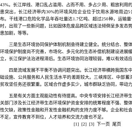
43%。长江岸线、港口乱占滥用、占而不用、多占少用、粗放利用
患突出，长江经济带内30%的环境风险企业位于饮用水源地周边
布。干线港口危险化学品年吞吐量达1.7亿吨、超过250种，运输
时，出现了一些新问题，比如固体危废品跨区域违法倾倒呈多发态
患加剧，等等。
三是生态环境协同保护体制机制亟待建立健全。统分结合、整体
环境保护制度尚不完善，市场化、多元化的生态补偿机制建设进展
立，长江保护法治进程滞后。生态环境协同治理较弱，难以有效适
四是流域发展不平衡不协调问题突出。长江经济带横跨我国东中
础设施、公共服务和人民生活水平的差距较大。三峡库区、中部蓄
贫攻坚任务还很繁重。区域合作虚多实少，城市群缺乏协同，带动
五是有关方面主观能动性有待提高。中央专项安排长江经济带生
关部门涉及长江经济带生态环境保护资金安排的统筹程度不强、整
性欠缺，政策性金融和开发性金融机构的支持力度不够。企业和社
不足，宣传教育不到位，人才培养和交流力度也不足。
[1]
[2]
[3]
下一页
尾页