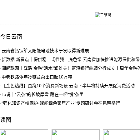
今日云南
·
云南省钙钛矿太阳能电池技术研发取得新进展
·
新数据 新看点｜保供稳 韧性强 底色绿 云南省加快推进能源保供和
·
潮起珠源十载路 金融“活水”润雄关！富滇银行曲靖分行成立十周年金融
·
中老铁路今年冷链蔬菜出口超10万吨
·
【金色热线】围绕10个消费新场景 云南下半年将持续开展促消费活动
·
Ta说｜“云茶”的长坡厚雪 藏在一杯“慢”茶里
·
“强化知识产权保护·赋能绿色家居产业”专题研讨会在昆明举行
读图