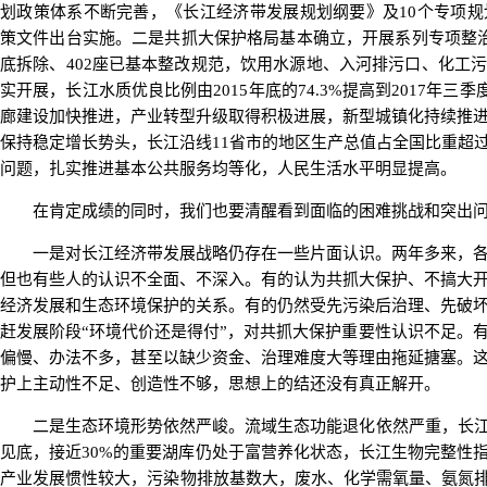
划政策体系不断完善，《长江经济带发展规划纲要》及10个专项规
策文件出台实施。二是共抓大保护格局基本确立，开展系列专项整治
底拆除、402座已基本整改规范，饮用水源地、入河排污口、化工
实开展，长江水质优良比例由2015年底的74.3%提高到2017年三季
廊建设加快推进，产业转型升级取得积极进展，新型城镇化持续推
保持稳定增长势头，长江沿线11省市的地区生产总值占全国比重超过
问题，扎实推进基本公共服务均等化，人民生活水平明显提高。
在肯定成绩的同时，我们也要清醒看到面临的困难挑战和突出问
一是对长江经济带发展战略仍存在一些片面认识。两年多来，各
但也有些人的认识不全面、不深入。有的认为共抓大保护、不搞大
经济发展和生态环境保护的关系。有的仍然受先污染后治理、先破
赶发展阶段“环境代价还是得付”，对共抓大保护重要性认识不足。
偏慢、办法不多，甚至以缺少资金、治理难度大等理由拖延搪塞。
护上主动性不足、创造性不够，思想上的结还没有真正解开。
二是生态环境形势依然严峻。流域生态功能退化依然严重，长江“
见底，接近30%的重要湖库仍处于富营养化状态，长江生物完整性指
产业发展惯性较大，污染物排放基数大，废水、化学需氧量、氨氮排放