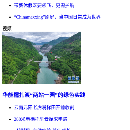
带薪休假既要领飞，更需护航
“Chinamaxxing”刷屏，当中国日常成为世界
视频
华能糯扎渡“两站一园”的绿色实践
云南元阳老虎嘴梯田开镰收割
288米电梯托举云端求学路