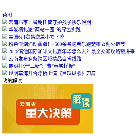
读图
云南巧家：暑期托管守护孩子快乐假期
华能糯扎渡“两站一园”的绿色实践
美国6月贸易逆差小幅下降
粉色浪潮涌动彝海！4500余名跑者乐跑楚雄喜迎火把节
2026滇池国际咖啡文化嘉年华怎么去？最全交通攻略戳进来
云南发布多条跨区域精品自驾线路
昆明打造“三新”消费“春城样板”
昆明草海开合浮桥上演《目瑙纵歌》刀舞
政策解读