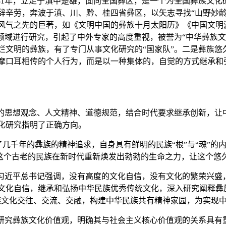
81年，立足于滇中楚雄，面向全国彝区，是一个为全国彝族文
辞辛劳，奔波于滇、川、黔、桂四省彝区，以矢志寻找“山野妙龄
风气之先的巨著，如《文明中国的彝族十月太阳历》《中国文明
领域进行研究，引起了中外专家的高度重视，被誉为“中华彝族
烂文明的彝族，有了专门从事文化研究的“国家队”。二是彝族悠
摩口耳相传的个人行为，而是以一种集体的，自觉的方式继承和
的思想观念、人文精神、道德规范，结合时代要求继承创新，让
化研究指明了正确方向。
承了几千年的彝族的精神追求，自身具有鲜明的民族“根”与“魂”
让这个古老的民族在新时代重新焕发出勃勃的生命之力，让这个悠
习近平总书记强调，没有高度的文化自信，没有文化的繁荣兴盛
文化自信，继承和弘扬中华民族优秀传统文化，深入研究阐释彝
族文化交往、交流、交融，构建中华民族共有精神家园，为实现
研究彝族文化价值观，明确其与社会主义核心价值观的关系具有