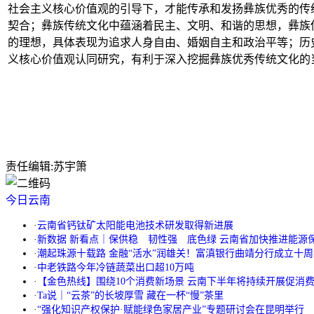
社会主义核心价值观的引导下，才能传承和发扬彝族优秀的传
契合；彝族传统文化中蕴涵着民主、文明、和谐的思想，彝族
的理想，具体表现为追求人身自由、婚姻自主和政治平等；历
义核心价值观认同研究，有利于深入挖掘彝族优秀传统文化的
责任编辑:
苏宇箫
今日云南
·
云南省钙钛矿太阳能电池技术研发取得新进展
·
新数据 新看点｜保供稳 韧性强 底色绿 云南省加快推进能源
·
潮起珠源十载路 金融“活水”润雄关！富滇银行曲靖分行成立十
·
中老铁路今年冷链蔬菜出口超10万吨
·
【金色热线】围绕10个消费新场景 云南下半年将持续开展促消
·
Ta说｜“云茶”的长坡厚雪 藏在一杯“慢”茶里
·
“强化知识产权保护·赋能绿色家居产业”专题研讨会在昆明举行