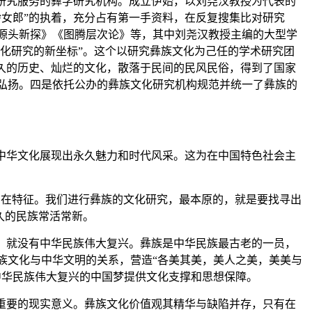
化研究服务的彝学研究机构。成立伊始，以刘尧汉教授为代表的
女郎”的执着，充分占有第一手资料，在反复搜集比对研究
源头新探》《图腾层次论》等，其中刘尧汉教授主编的大型学
文化研究的新坐标”。这个以研究彝族文化为己任的学术研究团
久的历史、灿烂的文化，散落于民间的民风民俗，得到了国家
弘扬。四是依托公办的彝族文化研究机构规范并统一了彝族的
中华文化展现出永久魅力和时代风采。这为在中国特色社会主
的内在特征。我们进行彝族的文化研究，最本原的，就是要找寻出
久的民族常活常新。
，就没有中华民族伟大复兴。彝族是中华民族最古老的一员，
族文化与中华文明的关系，营造“各美其美，美人之美，美美与
中华民族伟大复兴的中国梦提供文化支撑和思想保障。
重要的现实意义。彝族文化价值观其精华与缺陷并存，只有在