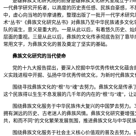
楚雄彝族文化研究院的前身楚雄彝族文化研究室成立于19
一代彝学研究开拓者，以高度的历史责任感、民族自豪感，不
中，虚心向当地的毕摩请教，整理出版了一批开一代学术研究
术“丛书”《彝族文化研究丛书》对彝族乃至中华民族诸多文化
队的诞生，意义是重大的。一是从此以后，有着悠久历史、灿
层面的重视。三是从此以后，彝族的文化传承彻底告别了靠毕
常用文字，为彝族文化的普及奠定了坚实的基础。
彝族文化研究的当代使命
党的十九大报告提出，要深入挖掘中华优秀传统文化蕴含
义实践进程中开掘、弘扬中华优秀传统文化，为新时代彝族文
围绕寻找彝族文化的“根”与“魂”去努力。彝族文化是传
这个民族得以生生不息发展的几千年的内在的“根”与“魂”，
围绕彝族文化服务于中华民族伟大复兴的中国梦去努力。
拥有渊远的历史、古老迷人的彝族风情。彝族文化研究要增强
共，和而不同”的文化繁荣发展氛围，推进彝族文化与中华民
围绕彝族文化服务于社会主义核心价值观的普及去努力。