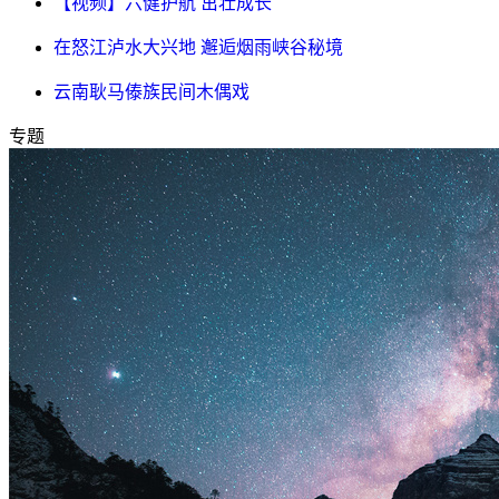
【视频】六健护航 茁壮成长
在怒江泸水大兴地 邂逅烟雨峡谷秘境
云南耿马傣族民间木偶戏
专题