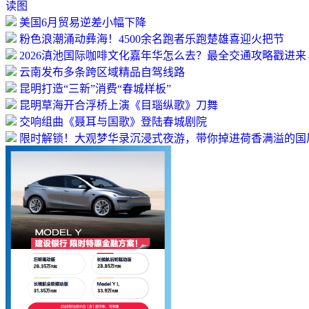
读图
美国6月贸易逆差小幅下降
粉色浪潮涌动彝海！4500余名跑者乐跑楚雄喜迎火把节
2026滇池国际咖啡文化嘉年华怎么去？最全交通攻略戳进来
云南发布多条跨区域精品自驾线路
昆明打造“三新”消费“春城样板”
昆明草海开合浮桥上演《目瑙纵歌》刀舞
交响组曲《聂耳与国歌》登陆春城剧院
限时解锁！大观梦华录沉浸式夜游，带你掉进荷香满溢的国