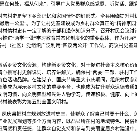
惠在何处，福从何来”，引导广大党员群众感党恩、听党话、跟
村志村史是留下乡愁记忆和家国情怀的好形式。全县围绕提升村
最后一公里”。为了让村史室建设成为乡村群众真正的“精神家园
对村情村史有一定了解的干部和退休知识分子，召开村民会议讨
推进“两学一做“学习教育常态化制度化的重要载体，作为开展“
各村（社区）党组织广泛利用“四议两公开”工作法，商议村史室
激活乡贤文化资源，构建新乡贤文化，对于促进社会主义核心价
精心撰写村史解说词、培养讲解员，确保村“两委”干部、驻村工
特色活动品牌。在建党节、国庆节等重大节庆期间，组织村民参
既能成为展示乡村文化的重要平台，也能成为提升群众道德素质
文明习惯，向文明典型和先进人物学习，传递积极、健康、向上
兴村被表彰为第五批全国文明村。
”，凤庆县把村庄规划放进村史室，使群众了解自己村要干什么、
产业发展规划等多个方面内容，既凸显所在村的地域特色、民俗
归属感和责任感，让群众自觉支持和参与到美丽宜居乡村建设中