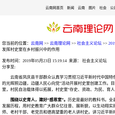
云南网首页
新闻
云南
图片
社会
公
您当前的位置：
云南网
>>
云南理论网
>>
社会主义论坛
>>
20
发挥村史室在乡村振兴中的作用
发布时间：
2019年05月23日 15:19:14
来源：
社会主义论坛
分享至:
云南省凤庆县干部群众认真学习贯彻习近平新时代中国特色社
的光辉照边疆，边疆人民心向党”活动开展村史室创建工作。目
室，村民自治载体得以拓展，村史室“存史、资政、为民、育人
围绕以史育人，建好“感恩室”。
历史是最好的教科书。全
发展历程，用村史教育广大群众忆往昔、展新貌，以生动翔实
师、老村干部、老党员和德高望重的老人讲村史。讲习近平新