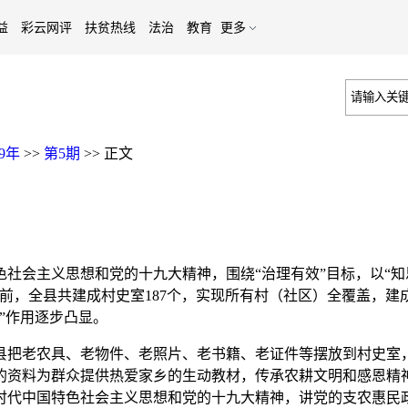
益
彩云网评
扶贫热线
法治
教育
更多
19年
>>
第5期
>>
正文
会主义思想和党的十九大精神，围绕“治理有效”目标，以“知恩
前，全县共建成村史室187个，实现所有村（社区）全覆盖，
”作用逐步凸显。
县把老农具、老物件、老照片、老书籍、老证件等摆放到村史室
的资料为群众提供热爱家乡的生动教材，传承农耕文明和感恩精
时代中国特色社会主义思想和党的十九大精神，讲党的支农惠民