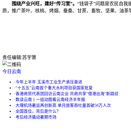
围绕产业兴旺，建好“传习室”。
“钱袋子”问题是农民自
质，推广茶叶、核桃、烤烟、蚕桑、甘蔗、畜牧、坚果、油茶
责任编辑:
苏宇箫
今日云南
·
今年上半年 玉溪市工业生产承压奋进
·
“十五五”云南首个重大水利项目获国家批复
·
香港商贸代表团回访云南企业 共商共享“借港出海”新路径
·
数读云南丨一组动图看云南经济半年报
·
大理机场暑运再创新高 单月旅客吞吐量首破50万人次
·
全国首位，背后是什么？
·
考后经济撬动暑期市场