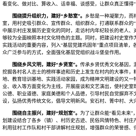
看变化、做对比、算收入、话幸福、谈感受，让群众真正懂得“
围绕提升组织力，建好“乡愁室”。
乡愁是一种凝聚力，而
室，用村史吸引群众、宣传群众、组织群众，打通联系群众的“
中展示村庄发展历史变化的同时，走访村内年纪较长的老人、
够较为全面映照本村文化特色的主题。同时，把建设村史室作为
实践活动的重要内容，列入“基层党建巩固年”重点项目清单，
众广泛参与的方式，全面强化基层党组织战斗堡垒作用。
围绕乡风文明，建好“乡贤室”。
传承乡贤优秀文化基因，
挖掘各村名人志士的榜样事迹和历史上发生在村内的大事件，
地、教育培训基地、实践活动家园，成为精神文明建设的又一
业、收入等方面变化为主线，开展座谈和文艺演出，使村史室
公德、职业道德、家庭美德和个人品德，引导村民自觉摒弃不
设，弘扬优秀传统文化，倡导文明新风。安石村、箐中村、大
围绕自主振兴，建好“规划室”。
为了让群众能“看见未来
划建设结合了各乡（镇）、村历史古迹、民俗风情特色、村庄
利用驻村工作队和村干部讲解村庄规划，增强群众的荣誉感、