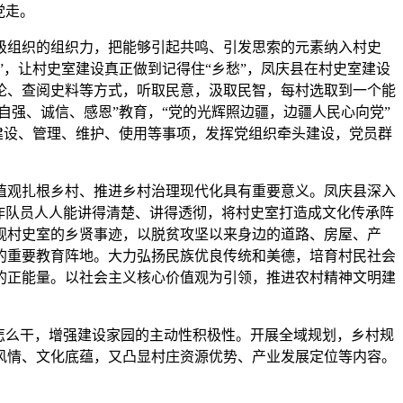
党走。
级组织的组织力，把能够引起共鸣、引发思索的元素纳入村史
”，让村史室建设真正做到记得住“乡愁”，凤庆县在村史室建设
论、查阅史料等方式，听取民意，汲取民智，每村选取到一个能
自强、诚信、感恩”教育，“党的光辉照边疆，边疆人民心向党”
建设、管理、维护、使用等事项，发挥党组织牵头建设，党员群
值观扎根乡村、推进乡村治理现代化具有重要意义。凤庆县深入
作队员人人能讲得清楚、讲得透彻，将村史室打造成文化传承阵
观村史室的乡贤事迹，以脱贫攻坚以来身边的道路、房屋、产
的重要教育阵地。大力弘扬民族优良传统和美德，培育村民社会
的正能量。以社会主义核心价值观为引领，推进农村精神文明建
怎么干，增强建设家园的主动性积极性。开展全域规划，乡村规
风情、文化底蕴，又凸显村庄资源优势、产业发展定位等内容。
。