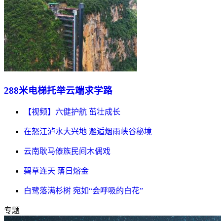
288米电梯托举云端求学路
【视频】六健护航 茁壮成长
在怒江泸水大兴地 邂逅烟雨峡谷秘境
云南耿马傣族民间木偶戏
碧草连天 落日熔金
白鹭落满杉树 宛如“会呼吸的白花”
专题