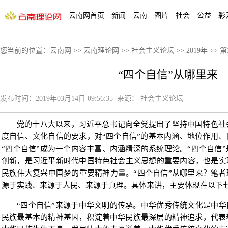
云南网首页
新闻
云南
图片
社会
公益
彩
您当前的位置：
云南网
>>
云南理论网
>>
社会主义论坛
>>
2019年
>>
第
“四个自信”从哪里来
发布时间：
2019年03月14日 09:56:35
来源：
社会主义论坛
党的十八大以来，习近平总书记向全党提出了坚持中国特色社
度自信、文化自信的要求，对“四个自信”的基本内涵、地位作用
“四个自信”成为一个内容丰富、内涵精深的系统理论。“四个自信
创新，是习近平新时代中国特色社会主义思想的重要内容，也是实
民族伟大复兴中国梦的重要精神力量。“四个自信”从哪里来？笔者
源于实践、来源于人民、来源于真理。具体来讲，主要体现在以下
“四个自信”来源于中华文明的传承。中华优秀传统文化是中华民
民族最基本的精神基因，积淀着中华民族最深层的精神追求，代表