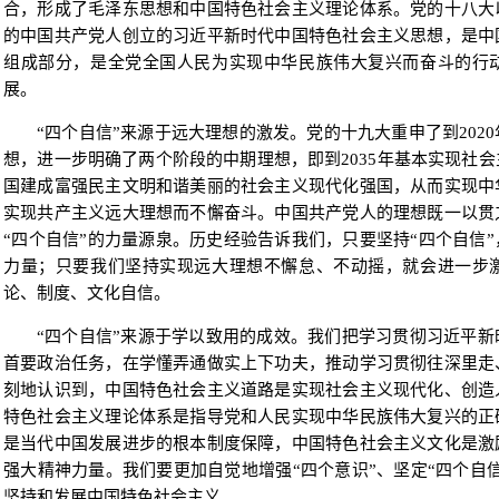
合，形成了毛泽东思想和中国特色社会主义理论体系。党的十八大
的中国共产党人创立的习近平新时代中国特色社会主义思想，是中
组成部分，是全党全国人民为实现中华民族伟大复兴而奋斗的行
展。
“四个自信”来源于远大理想的激发。党的十九大重申了到202
想，进一步明确了两个阶段的中期理想，即到2035年基本实现社
国建成富强民主文明和谐美丽的社会主义现代化强国，从而实现中
实现共产主义远大理想而不懈奋斗。中国共产党人的理想既一以贯
“四个自信”的力量源泉。历史经验告诉我们，只要坚持“四个自信
力量；只要我们坚持实现远大理想不懈怠、不动摇，就会进一步
论、制度、文化自信。
“四个自信”来源于学以致用的成效。我们把学习贯彻习近平
首要政治任务，在学懂弄通做实上下功夫，推动学习贯彻往深里走
刻地认识到，中国特色社会主义道路是实现社会主义现代化、创造
特色社会主义理论体系是指导党和人民实现中华民族伟大复兴的正
是当代中国发展进步的根本制度保障，中国特色社会主义文化是激
强大精神力量。我们要更加自觉地增强“四个意识”、坚定“四个自信
坚持和发展中国特色社会主义。