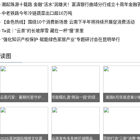
·
潮起珠源十载路 金融“活水”润雄关！富滇银行曲靖分行成立十周年金融
·
中老铁路今年冷链蔬菜出口超10万吨
·
【金色热线】围绕10个消费新场景 云南下半年将持续开展促消费活动
·
Ta说｜“云茶”的长坡厚雪 藏在一杯“慢”茶里
·
“强化知识产权保护·赋能绿色家居产业”专题研讨会在昆明举行
读图
云南巧家：暑期托管守护孩子快乐假期
华能糯扎渡“两站一园”的绿色实践
美国6月贸易逆差小
2026滇池国际咖啡文化嘉年华怎么去？最全交通攻略戳进来→
云南发布多条跨区域精品自驾线路