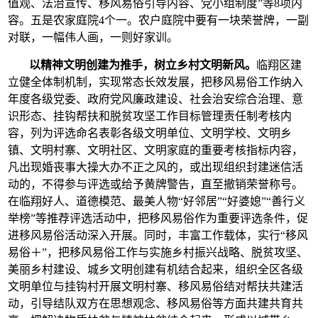
值观、法治宣传、移风易俗引导内容、党小组制度”等8项内
容。五是农家庭院4个一。农户庭院中要有一块荣誉牌，一副
对联，一幅伟人画，一则好家训。
以精神文明创建为推手，树立乡村文明新风。
临翔区建
立健全体制机制，实现常态长效发展，把移风易俗工作纳入
年度各级党委、政府党风廉政建设、社会治安综合治理、意
识形态、挂钩帮扶和脱贫攻坚工作目标管理责任制考核内
容，列为评选命名表彰各级文明单位、文明学校、文明乡
镇、文明村寨、文明社区、文明家庭的重要考核指标内容，
凡出现婚丧事大操大办不正之风的，或出现组织封建迷信活
动的，不得参与评选或给予黄牌警告，直至撤销荣誉称号。
在临翔好人、道德模范、最美人物“好邻居”“好婆媳”“善行义
举榜”等推荐评选活动中，把移风易俗作为重要评选条件，促
进移风易俗活动深入开展。同时，丰富工作载体，实行“移风
易俗＋”，把移风易俗工作与实施乡村振兴战略、脱贫攻坚、
美丽乡村建设、城乡文明创建有机结合起来，组织全区各级
文明单位与挂钩村开展文明村寨、移风易俗结对帮扶共建活
动，引导结队双方在思想观念、移风易俗等方面共建共育共