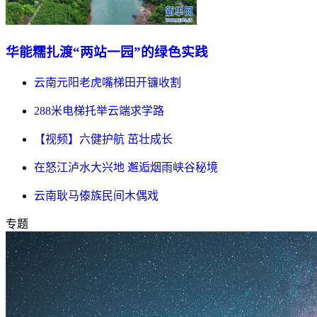
华能糯扎渡“两站一园”的绿色实践
云南元阳老虎嘴梯田开镰收割
288米电梯托举云端求学路
【视频】六健护航 茁壮成长
在怒江泸水大兴地 邂逅烟雨峡谷秘境
云南耿马傣族民间木偶戏
专题