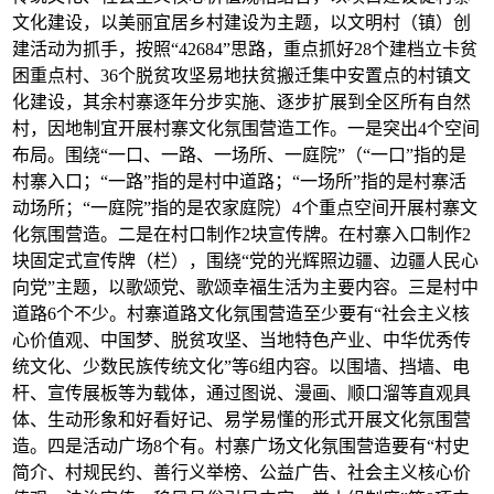
文化建设，以美丽宜居乡村建设为主题，以文明村（镇）创
建活动为抓手，按照“42684”思路，重点抓好28个建档立卡贫
困重点村、36个脱贫攻坚易地扶贫搬迁集中安置点的村镇文
化建设，其余村寨逐年分步实施、逐步扩展到全区所有自然
村，因地制宜开展村寨文化氛围营造工作。一是突出4个空间
布局。围绕“一口、一路、一场所、一庭院”（“一口”指的是
村寨入口；“一路”指的是村中道路；“一场所”指的是村寨活
动场所；“一庭院”指的是农家庭院）4个重点空间开展村寨文
化氛围营造。二是在村口制作2块宣传牌。在村寨入口制作2
块固定式宣传牌（栏），围绕“党的光辉照边疆、边疆人民心
向党”主题，以歌颂党、歌颂幸福生活为主要内容。三是村中
道路6个不少。村寨道路文化氛围营造至少要有“社会主义核
心价值观、中国梦、脱贫攻坚、当地特色产业、中华优秀传
统文化、少数民族传统文化”等6组内容。以围墙、挡墙、电
杆、宣传展板等为载体，通过图说、漫画、顺口溜等直观具
体、生动形象和好看好记、易学易懂的形式开展文化氛围营
造。四是活动广场8个有。村寨广场文化氛围营造要有“村史
简介、村规民约、善行义举榜、公益广告、社会主义核心价