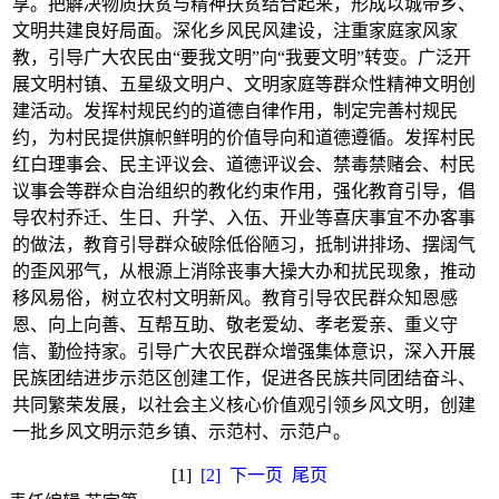
享。把解决物质扶贫与精神扶贫结合起来，形成以城带乡、
文明共建良好局面。深化乡风民风建设，注重家庭家风家
教，引导广大农民由“要我文明”向“我要文明”转变。广泛开
展文明村镇、五星级文明户、文明家庭等群众性精神文明创
建活动。发挥村规民约的道德自律作用，制定完善村规民
约，为村民提供旗帜鲜明的价值导向和道德遵循。发挥村民
红白理事会、民主评议会、道德评议会、禁毒禁赌会、村民
议事会等群众自治组织的教化约束作用，强化教育引导，倡
导农村乔迁、生日、升学、入伍、开业等喜庆事宜不办客事
的做法，教育引导群众破除低俗陋习，抵制讲排场、摆阔气
的歪风邪气，从根源上消除丧事大操大办和扰民现象，推动
移风易俗，树立农村文明新风。教育引导农民群众知恩感
恩、向上向善、互帮互助、敬老爱幼、孝老爱亲、重义守
信、勤俭持家。引导广大农民群众增强集体意识，深入开展
民族团结进步示范区创建工作，促进各民族共同团结奋斗、
共同繁荣发展，以社会主义核心价值观引领乡风文明，创建
一批乡风文明示范乡镇、示范村、示范户。
[1]
[2]
下一页
尾页