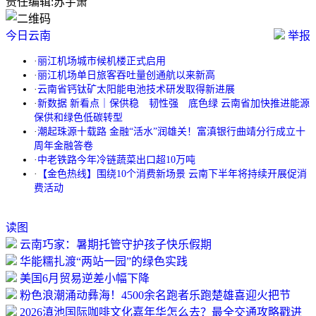
责任编辑:
苏宇箫
今日云南
举报
·
丽江机场城市候机楼正式启用
·
丽江机场单日旅客吞吐量创通航以来新高
·
云南省钙钛矿太阳能电池技术研发取得新进展
·
新数据 新看点｜保供稳 韧性强 底色绿 云南省加快推进能源
保供和绿色低碳转型
·
潮起珠源十载路 金融“活水”润雄关！富滇银行曲靖分行成立十
周年金融答卷
·
中老铁路今年冷链蔬菜出口超10万吨
·
【金色热线】围绕10个消费新场景 云南下半年将持续开展促消
费活动
读图
云南巧家：暑期托管守护孩子快乐假期
华能糯扎渡“两站一园”的绿色实践
美国6月贸易逆差小幅下降
粉色浪潮涌动彝海！4500余名跑者乐跑楚雄喜迎火把节
2026滇池国际咖啡文化嘉年华怎么去？最全交通攻略戳进