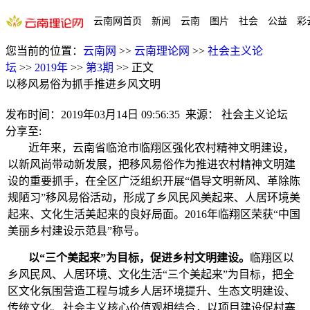
云南网首页
新闻
云南
图片
社会
公益
彩
您当前的位置：
云南网
>>
云南理论网
>>
社会主义论
坛
>>
2019年
>>
第3期
>>
正文
以移风易俗为抓手推进乡风文明
发布时间：
2019年03月14日 09:56:35
来源：
社会主义论坛
分享至:
近年来，云南省临沧市临翔区强化农村精神文明建设，
以新风尚带动新发展，把移风易俗作为推进农村精神文明建
设的重要抓手，在全区广泛组织开展“倡导文明新风、革除陈
规陋习”移风易俗活动，形成了乡风民风美起来、人居环境美
起来、文化生活美起来的良好局面。2016年临翔区荣获“中国
美丽乡村建设示范县”称号。
以“三个美起来”为目标，促进乡村文明建设。
临翔区以
乡风民风、人居环境、文化生活“三个美起来”为目标，把全
区文化氛围营造工程与城乡人居环境提升、生态文明建设、
传统文化、社会主义核心价值观相结合，以项目建设促村寨