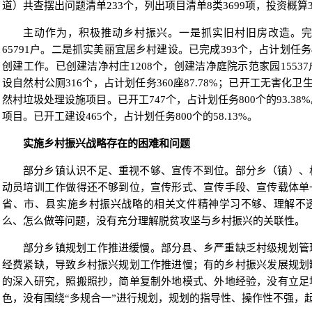
道）共查摆出问题清单233个，列出项目清单8类3699项，投资概算32
主动作为，积极推动乡村振兴。一是抓实旧村旧房改造。完成
65791户。二是抓实美丽宜居乡村建设。已完成393个，占计划任务4
创建工作。已创建洁净村庄1208个，创建洁净庭院示范家园155
设自然村公厕316个，占计划任务360座87.78%；已开工无害化卫
然村垃圾处理设施项目。已开工747个，占计划任务800个的93.3
项目。已开工建设465个，占计划任务800个的58.13%。
实施乡村振兴战略存在的困难和问题
部分乡镇认识不足、重视不够、宣传不到位。部分乡（镇）、
动员培训工作做得还不够到位，宣传形式、宣传手段、宣传载体单
省、市、县实施乡村振兴战略的相关文件精神学习不够、理解不
么、怎么做等问题，没有充分理解脱贫攻坚与乡村振兴的关联性。
部分乡镇规划工作推进缓慢。部分县、乡严重缺乏村级规划管
经费紧缺，导致乡村振兴规划工作推进慢；有的乡村振兴发展规划
的深入研究，照搬照抄，简单复制外地模式、外地经验，没有立足
色，没有围绕“多规合一”进行规划，规划的指导性、操作性不强，