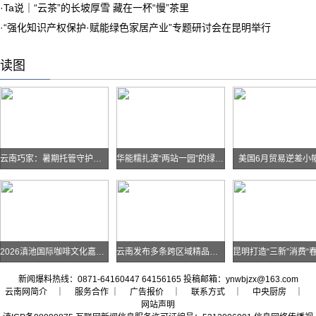
·
Ta说｜“云茶”的长坡厚雪 藏在一杯“慢”茶里
·
“强化知识产权保护·赋能绿色家居产业”专题研讨会在昆明举行
读图
云南巧家：暑期托管守护孩子快乐假期
华能糯扎渡“两站一园”的绿色实践
美国6月贸易逆差小
2026滇池国际咖啡文化嘉年华怎么去？最全交通攻略戳进来→
云南发布多条跨区域精品自驾线路
新闻爆料热线：0871-64160447 64156165 投稿邮箱：ynwbjzx@163.com
云南网简介
｜ 服务合作 ｜
广告报价
｜
联系方式
｜
中央厨房
｜
网站声明