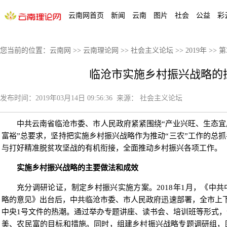
云南网首页
新闻
云南
图片
社会
公益
彩
您当前的位置：
云南网
>>
云南理论网
>>
社会主义论坛
>>
2019年
>>
第
临沧市实施乡村振兴战略的
发布时间：
2019年03月14日 09:56:36
来源：
社会主义论坛
中共云南省临沧市委、市人民政府紧紧围绕“产业兴旺、生态
富裕”总要求，坚持把实施乡村振兴战略作为推动“三农”工作的总
与打好精准脱贫攻坚战的有机衔接，全面推动乡村振兴各项工作。
实施乡村振兴战略的主要做法和成效
充分调研论证，制定乡村振兴实施方案。2018年1月，《中
略的意见》出台后，中共临沧市委、市人民政府迅速部署，全市上
中央1号文件的热潮。通过举办专题讲座、读书会、培训班等形式
美、农民富的目标和措施。同时，组建乡村振兴战略专题调研组，