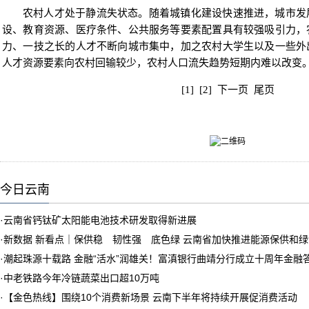
农村人才处于静流失状态。随着城镇化建设快速推进，城市发
设、教育资源、医疗条件、公共服务等要素配置具有较强吸引力，
力、一技之长的人才不断向城市集中，加之农村大学生以及一些外
人才资源要素向农村回输较少，农村人口流失趋势短期内难以改变
[1]
[2]
下一页
尾页
今日云南
·
云南省钙钛矿太阳能电池技术研发取得新进展
·
新数据 新看点｜保供稳 韧性强 底色绿 云南省加快推进能源保供和
·
潮起珠源十载路 金融“活水”润雄关！富滇银行曲靖分行成立十周年金融
·
中老铁路今年冷链蔬菜出口超10万吨
·
【金色热线】围绕10个消费新场景 云南下半年将持续开展促消费活动