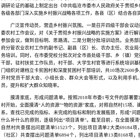
调研论证的基础上制定出台《中共临沧市委市人民政府关于贯彻乡
各级各部门深入实施乡村振兴战略各项工作，各县（区）结合各自
广泛宣传动员，营造乡村振兴氛围。一是召开四级干部会议动
委农村工作会议，对《关于贯彻乡村振兴战略的实施方案》进行解读
参加会议，做到目标明、思路清。二是分期分批培训动员。业务部
府分管农业农村工作的副书记、副县（区）长、农办主任、农业局
务培训。同时，在市委党校分批次对全市县处级干部、乡（镇）党
干部，驻村扶贫工作队员，村干部、大学生村官等进行系统培训基
门组织对建档立卡贫困村和深度贫困村干部培训，共10场次2600
开村党员干部大会、小组长会、群众大会等形式，以及利用手机
员，提升和扩大群众知晓率。
摸清家底，形成问题清单。按照2018年市委1号文件的部署
村开始，全面摸清“人的资源”“物的资源”家底，对照自然村15项、
系，查找已完成的指标、未完成的指标和制约发展瓶颈，形成“问
什么补什么的原则，逐级列出“项目清单”。截至目前，在全面摸清“
自然村共查摆出问题清单51523个，列出项目清单2大类69184项，
（社区）共查摆出问题清单6894个，列出项目清单13类8168项，投