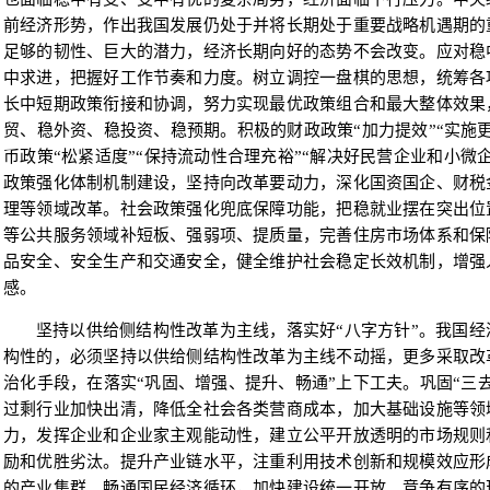
前经济形势，作出我国发展仍处于并将长期处于重要战略机遇期的
足够的韧性、巨大的潜力，经济长期向好的态势不会改变。应对稳
中求进，把握好工作节奏和力度。树立调控一盘棋的思想，统筹各
长中短期政策衔接和协调，努力实现最优政策组合和最大整体效果
贸、稳外资、稳投资、稳预期。积极的财政政策“加力提效”“实施
币政策“松紧适度”“保持流动性合理充裕”“解决好民营企业和小微
政策强化体制机制建设，坚持向改革要动力，深化国资国企、财税
理等领域改革。社会政策强化兜底保障功能，把稳就业摆在突出位
等公共服务领域补短板、强弱项、提质量，完善住房市场体系和保
品安全、安全生产和交通安全，健全维护社会稳定长效机制，增强
感。
坚持以供给侧结构性改革为主线，落实好“八字方针”。我国
构性的，必须坚持以供给侧结构性改革为主线不动摇，更多采取改
治化手段，在落实“巩固、增强、提升、畅通”上下工夫。巩固“三
过剩行业加快出清，降低全社会各类营商成本，加大基础设施等领
力，发挥企业和企业家主观能动性，建立公平开放透明的市场规则
励和优胜劣汰。提升产业链水平，注重利用技术创新和规模效应形
的产业集群。畅通国民经济循环，加快建设统一开放、竞争有序的