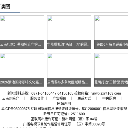
读图
云南巧家：暑期托管守护孩子快乐假期
华能糯扎渡“两站一园”的绿色实践
美国6月贸易逆差小
2026滇池国际咖啡文化嘉年华怎么去？最全交通攻略戳进来→
云南发布多条跨区域精品自驾线路
新闻爆料热线：0871-64160447 64156165 投稿邮箱：ynwbjzx@163.com
云南网简介
｜ 服务合作 ｜
广告报价
｜
联系方式
｜
中央厨房
｜
网站声明
滇ICP备08000875 互联网新闻信息服务许可证编号：5312006001 信息网络传播视
听节目许可证号：2511600
互联网出版许可证：新出网证（滇）字 04号
广播电视节目制作经营许可证号：（云）字第00093号