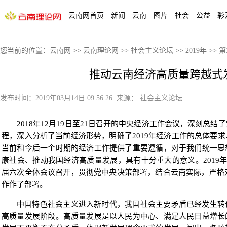
云南网首页
新闻
云南
图片
社会
公益
彩
您当前的位置：
云南网
>>
云南理论网
>>
社会主义论坛
>>
2019年
>>
第
推动云南经济高质量跨越式
发布时间：
2019年03月14日 09:56:26
来源：
社会主义论坛
2018年12月19日至21日召开的中央经济工作会议，深刻总
程，深入分析了当前经济形势，明确了2019年经济工作的总体要
当前和今后一个时期的经济工作提供了重要遵循，对于我们统一思
康社会、推动我国经济高质量发展，具有十分重大的意义。2019年
届六次全体会议召开，贯彻党中央决策部署，结合云南实际，严格对
作作了部署。
中国特色社会主义进入新时代，我国社会主要矛盾已经发生转
高质量发展阶段。高质量发展是以人民为中心、满足人民日益增长