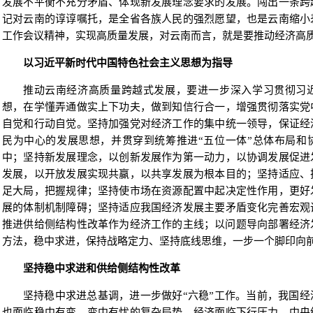
发展不平衡不充分矛盾、体现新发展理念要求的发展。闯出一条跨
记对云南的谆谆嘱托，是全省各族人民的强烈愿望，也是云南缩小
工作会议精神，实现高质量发展，对云南而言，就是要推动经济高
以习近平新时代中国特色社会主义思想为指导
推动云南经济高质量跨越式发展，要进一步深入学习贯彻习
想，在学懂弄通做实上下功夫，做到知信行合一，增强贯彻落实党
自觉和行动自觉。坚持加强党对经济工作的集中统一领导，保证经
民为中心的发展思想，并贯穿到统筹推进“五位一体”总体布局和
中；坚持新发展理念，以创新发展作为第一动力，以协调发展促进
发展，以开放发展实现共赢，以共享发展为根本目的；坚持适应、
足大局，把握规律；坚持使市场在资源配置中起决定性作用，更好
展的体制机制障碍；坚持适应我国经济发展主要矛盾变化完善宏观
推进供给侧结构性改革作为经济工作的主线；以问题导向部署经济
方法，稳中求进，保持战略定力、坚持底线思维，一步一个脚印向
坚持稳中求进和供给侧结构性改革
坚持稳中求进总基调，进一步做好“六稳”工作。当前，我国
也面临稳中有变、变中有忧的复杂局势，经济面临下行压力。中央