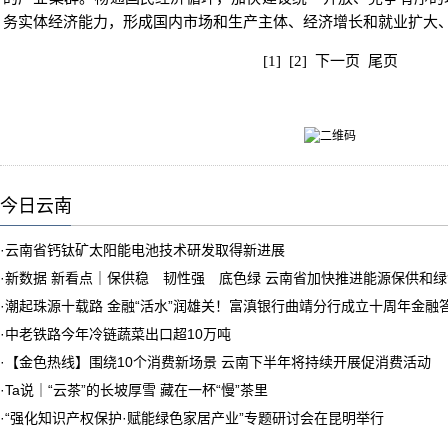
务实体经济能力，形成国内市场和生产主体、经济增长和就业扩大
[1]
[2]
下一页
尾页
今日云南
·
云南省钙钛矿太阳能电池技术研发取得新进展
·
新数据 新看点｜保供稳 韧性强 底色绿 云南省加快推进能源保供和
·
潮起珠源十载路 金融“活水”润雄关！富滇银行曲靖分行成立十周年金融
·
中老铁路今年冷链蔬菜出口超10万吨
·
【金色热线】围绕10个消费新场景 云南下半年将持续开展促消费活动
·
Ta说｜“云茶”的长坡厚雪 藏在一杯“慢”茶里
·
“强化知识产权保护·赋能绿色家居产业”专题研讨会在昆明举行